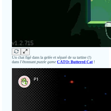
Un chat figé dans la gelée et séparé de sa tartine (!)
dans l’étonnant
puzzle game
CATO: Buttered Cat
!