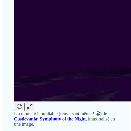
Un moment inoubliable (renversant même ! 😬) de
Castlevania: Symphony of the Night
, immortalisé en
une image.