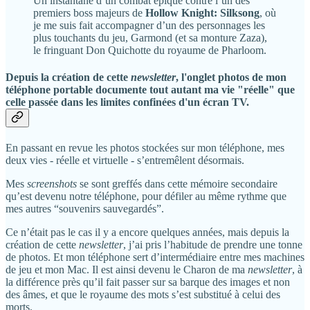
Un instantané d’un combat épique contre l’un des
premiers boss majeurs de
Hollow Knight: Silksong
, où
je me suis fait accompagner d’un des personnages les
plus touchants du jeu, Garmond (et sa monture Zaza),
le fringuant Don Quichotte du royaume de Pharloom.
Depuis la création de cette
newsletter
, l'onglet photos de mon
téléphone portable documente tout autant ma vie "réelle" que
celle passée dans les limites confinées d'un écran TV.
En passant en revue les photos stockées sur mon téléphone, mes
deux vies - réelle et virtuelle - s’entremêlent désormais.
Mes
screenshots
se sont greffés dans cette mémoire secondaire
qu’est devenu notre téléphone, pour défiler au même rythme que
mes autres “souvenirs sauvegardés”.
Ce n’était pas le cas il y a encore quelques années, mais depuis la
création de cette
newsletter
, j’ai pris l’habitude de prendre une tonne
de photos. Et mon téléphone sert d’intermédiaire entre mes machines
de jeu et mon Mac. Il est ainsi devenu le Charon de ma
newsletter
, à
la différence près qu’il fait passer sur sa barque des images et non
des âmes, et que le royaume des mots s’est substitué à celui des
morts.