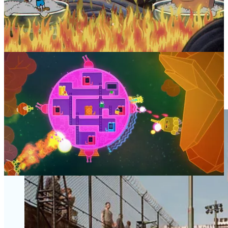
studio, Josef Fares, a débuté sa carrière dans le cinéma avant de se
réorienter vers le jeu vidéo
1
.
A Way Out
, le premier titre du studio, met ainsi en scène l’évasion
de deux malfrats, Vincent et Leo, qui tentent de s’échapper d’une
prison de haute sécurité dans les années 70, un peu à la manière de
Clint Eastwood dans
L'Évadé d'Alcatraz
.
Très (trop ?) cinématographique, ce titre priorise malheureusement
sa mise en scène au détriment de sa jouabilité (trop de QTE !), et il a
fini par nous tomber des mains.