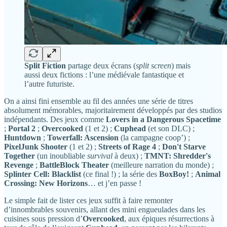
Split Fiction
partage deux écrans (
split screen
) mais
aussi deux fictions : l’une médiévale fantastique et
l’autre futuriste.
On a ainsi fini ensemble au fil des années une série de titres
absolument mémorables, majoritairement développés par des studios
indépendants. Des jeux comme
Lovers in a Dangerous Spacetime
;
Portal 2
;
Overcooked
(1 et 2) ;
Cuphead
(et son DLC) ;
Huntdown
;
Towerfall: Ascension
(la campagne coop’) ;
PixelJunk Shooter
(1 et 2) ;
Streets of Rage 4
;
Don't Starve
Together
(un inoubliable
survival
à deux) ;
TMNT: Shredder's
Revenge
;
BattleBlock Theater
(meilleure narration du monde) ;
Splinter Cell: Blacklist
(ce final !) ; la série des
BoxBoy!
;
Animal
Crossing: New Horizons
… et j’en passe !
Le simple fait de lister ces jeux suffit à faire remonter
d’innombrables souvenirs, allant des mini engueulades dans les
cuisines sous pression d’
Overcooked
, aux épiques résurrections à