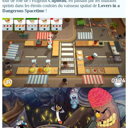
tour de rôle de l’exigeant
Cuphead
, en passant par les hilarants
sprints dans les étroits couloirs du vaisseau spatial de
Lovers in a
Dangerous Spacetime
!
Overcooked, Cuphead et Lovers in a Dangerous Spacetime sont trois
propositions totalement différentes mais tout aussi géniales du jeu en coop'
(coopératif).
Autant vous dire que l’on s’est vite intéressés aux productions
du studio Hazelight, qui prône depuis sa création en 2014 une
approche 100% coopérative (pas de solo !), en écran partagé,
avec en bonus l’ambition de raconter une histoire que n’aurait
pas renié le grand écran.
Ce qui s’explique par le fait que le directeur créatif et fondateur du