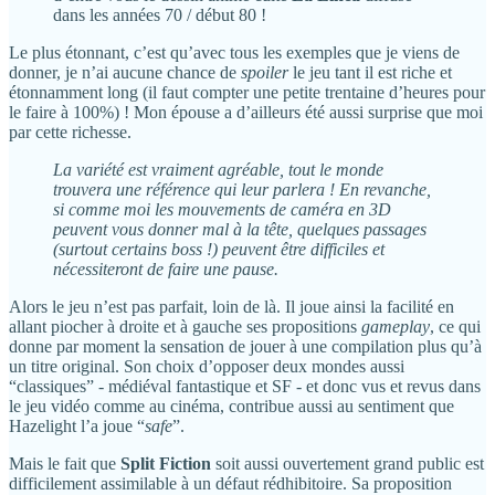
dans les années 70 / début 80 !
Le plus étonnant, c’est qu’avec tous les exemples que je viens de
donner, je n’ai aucune chance de
spoiler
le jeu tant il est riche et
étonnamment long (il faut compter une petite trentaine d’heures pour
le faire à 100%) ! Mon épouse a d’ailleurs été aussi surprise que moi
par cette richesse.
La variété est vraiment agréable, tout le monde
trouvera une référence qui leur parlera ! En revanche,
si comme moi les mouvements de caméra en 3D
peuvent vous donner mal à la tête, quelques passages
(surtout certains boss !) peuvent être difficiles et
nécessiteront de faire une pause.
Alors le jeu n’est pas parfait, loin de là. Il joue ainsi la facilité en
allant piocher à droite et à gauche ses propositions
gameplay
, ce qui
donne par moment la sensation de jouer à une compilation plus qu’à
un titre original. Son choix d’opposer deux mondes aussi
“classiques” - médiéval fantastique et SF - et donc vus et revus dans
le jeu vidéo comme au cinéma, contribue aussi au sentiment que
Hazelight l’a joue “
safe
”.
Mais le fait que
Split Fiction
soit aussi ouvertement grand public est
difficilement assimilable à un défaut rédhibitoire. Sa proposition