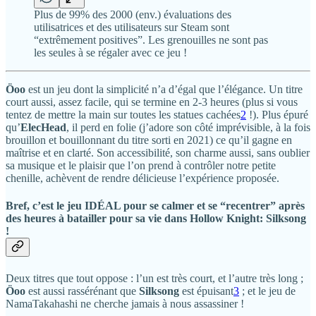
Plus de 99% des 2000 (env.) évaluations des
utilisatrices et des utilisateurs sur Steam sont
“extrêmement positives”. Les grenouilles ne sont pas
les seules à se régaler avec ce jeu !
Öoo
est un jeu dont la simplicité n’a d’égal que l’élégance. Un titre
court aussi, assez facile, qui se termine en 2-3 heures (plus si vous
tentez de mettre la main sur toutes les statues cachées
2
!). Plus épuré
qu’
ElecHead
, il perd en folie (j’adore son côté imprévisible, à la fois
brouillon et bouillonnant du titre sorti en 2021) ce qu’il gagne en
maîtrise et en clarté. Son accessibilité, son charme aussi, sans oublier
sa musique et le plaisir que l’on prend à contrôler notre petite
chenille, achèvent de rendre délicieuse l’expérience proposée.
Bref, c’est le jeu IDÉAL pour se calmer et se “recentrer” après
des heures à batailler pour sa vie dans
Hollow Knight: Silksong
!
Deux titres que tout oppose : l’un est très court, et l’autre très long ;
Öoo
est aussi rassérénant que
Silksong
est épuisant
3
; et le jeu de
NamaTakahashi ne cherche jamais à nous assassiner !