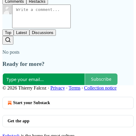
Comments
Restacks
Top
Latest
Discussions
No posts
Ready for more?
Subscribe
© 2026 Thierry Falcoz
·
Privacy
∙
Terms
∙
Collection notice
Start your Substack
Get the app
Substack
is the home for great culture