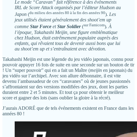
Le mode “Caravan” fait référence à des événements
IRL de Score Attack organisés par l’éditeur Hudson au
du milieu des années 80 à la fin des années 90
Japon
(
)
. Les
jeux utilisés étaient généralement des shoot’em up
sur Famicom
comme
Star Force
et
Star Soldier
(
)
. À
l’époque, Takahashi Meijin, une figure emblématique
chez Hudson, était extrêmement populaire auprès des
enfants, qui rêvaient tous de devenir aussi bons que lui
au shoot’em up et s’entraînaient avec dévotion.
Takahashi Meijin est une légende du jeu vidéo japonais, connu pour
pouvoir appuyer 16 fois de suite en une seconde sur un bouton de tir
! Un “super pouvoir” qui en a fait un Maître (
meijin
en japonais) du
jeu vidéo sur l’archipel. Avec son allure débonnaire, il est vite
devenu l’ambassadeur de ces “caravanes” où de jeunes passionnés
s’affrontaient sur des versions modifiées des jeux, dont les parties
duraient entre 2 et 5 minutes. Et tout ça pour obtenir le meilleur
score et gagner des lots (sans oublier la gloire à la récré).
J’aurais ADORÉ que de tels événements existent en France dans les
années 80 !