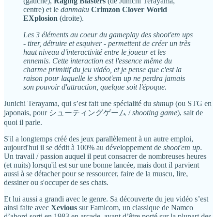
(gauche),
Raging Blasters
(de Junichi Terayama,
centre) et le
danmaku
Crimzon Clover World
EXplosion
(droite).
Les 3 éléments au coeur du gameplay des shoot'em ups
- tirer, détruire et esquiver - permettent de créer un très
haut niveau d'interactivité entre le joueur et les
ennemis. Cette interaction est l'essence même du
charme primitif du jeu vidéo, et je pense que c'est la
raison pour laquelle le shoot'em up ne perdra jamais
son pouvoir d'attraction, quelque soit l'époque.
Junichi Terayama, qui s’est fait une spécialité du
shmup
(ou STG en
japonais, pour シューティングゲーム /
shooting game
), sait de
quoi il parle.
S'il a longtemps créé des jeux parallèlement à un autre emploi,
aujourd'hui il se dédit à 100% au développement de
shoot'em up
.
Un travail / passion auquel il peut consacrer de nombreuses heures
(et nuits) lorsqu'il est sur une bonne lancée, mais dont il parvient
aussi à se détacher pour se ressourcer, faire de la muscu, lire,
dessiner ou s'occuper de ses chats.
Et lui aussi a grandi avec le genre. Sa découverte du jeu vidéo s’est
ainsi faite avec
Xevious
sur Famicom, un classique de Namco
d’abord sorti en 1983 en arcade, avant d’être porté sur la plupart des