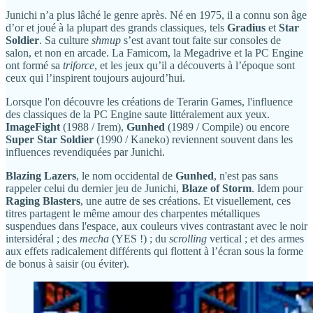
Junichi n’a plus lâché le genre après. Né en 1975, il a connu son âge
d’or et joué à la plupart des grands classiques, tels
Gradius
et
Star
Soldier
. Sa culture
shmup
s’est avant tout faite sur consoles de
salon, et non en arcade. La Famicom, la Megadrive et la PC Engine
ont formé sa
triforce
, et les jeux qu’il a découverts à l’époque sont
ceux qui l’inspirent toujours aujourd’hui.
Lorsque l'on découvre les créations de Terarin Games, l'influence
des classiques de la PC Engine saute littéralement aux yeux.
ImageFight
(1988 / Irem),
Gunhed
(1989 / Compile) ou encore
Super Star Soldier
(1990 / Kaneko) reviennent souvent dans les
influences revendiquées par Junichi.
Blazing Lazers
, le nom occidental de
Gunhed
, n'est pas sans
rappeler celui du dernier jeu de Junichi,
Blaze of Storm
. Idem pour
Raging Blasters
, une autre de ses créations. Et visuellement, ces
titres partagent le même amour des charpentes métalliques
suspendues dans l'espace, aux couleurs vives contrastant avec le noir
intersidéral ; des
mecha
(YES !) ; du
scrolling
vertical ; et des armes
aux effets radicalement différents qui flottent à l’écran sous la forme
de bonus à saisir (ou éviter).