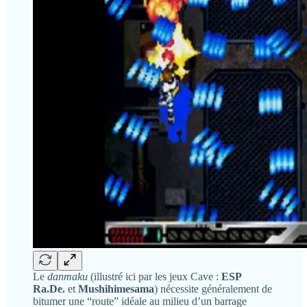
Le
danmaku
(illustré ici par les jeux Cave :
ESP
Ra.De.
et
Mushihimesama
) nécessite généralement de
bitumer une “route” idéale au milieu d’un barrage