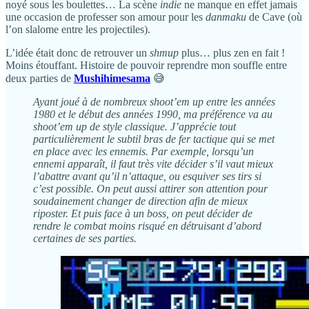
noyé sous les boulettes… La scène
indie
ne manque en effet jamais
une occasion de professer son amour pour les
danmaku
de Cave (où
l’on slalome entre les projectiles).
L’idée était donc de retrouver un
shmup
plus… plus zen en fait !
Moins étouffant. Histoire de pouvoir reprendre mon souffle entre
deux parties de
Mushihimesama
😅
Ayant joué à de nombreux shoot’em up entre les années
1980 et le début des années 1990, ma préférence va au
shoot’em up de style classique. J’apprécie tout
particulièrement le subtil bras de fer tactique qui se met
en place avec les ennemis. Par exemple, lorsqu’un
ennemi apparaît, il faut très vite décider s’il vaut mieux
l’abattre avant qu’il n’attaque, ou esquiver ses tirs si
c’est possible. On peut aussi attirer son attention pour
soudainement changer de direction afin de mieux
riposter. Et puis face à un boss, on peut décider de
rendre le combat moins risqué en détruisant d’abord
certaines de ses parties.