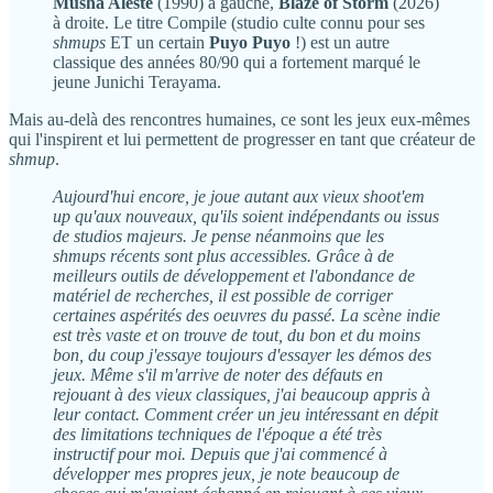
Musha Aleste
(1990) à gauche,
Blaze of Storm
(2026)
à droite. Le titre Compile (studio culte connu pour ses
shmups
ET un certain
Puyo Puyo
!) est un autre
classique des années 80/90 qui a fortement marqué le
jeune Junichi Terayama.
Mais au-delà des rencontres humaines, ce sont les jeux eux-mêmes
qui l'inspirent et lui permettent de progresser en tant que créateur de
shmup
.
Aujourd'hui encore, je joue autant aux vieux shoot'em
up qu'aux nouveaux, qu'ils soient indépendants ou issus
de studios majeurs. Je pense néanmoins que les
shmups récents sont plus accessibles. Grâce à de
meilleurs outils de développement et l'abondance de
matériel de recherches, il est possible de corriger
certaines aspérités des oeuvres du passé. La scène indie
est très vaste et on trouve de tout, du bon et du moins
bon, du coup j'essaye toujours d'essayer les démos des
jeux. Même s'il m'arrive de noter des défauts en
rejouant à des vieux classiques, j'ai beaucoup appris à
leur contact. Comment créer un jeu intéressant en dépit
des limitations techniques de l'époque a été très
instructif pour moi. Depuis que j'ai commencé à
développer mes propres jeux, je note beaucoup de