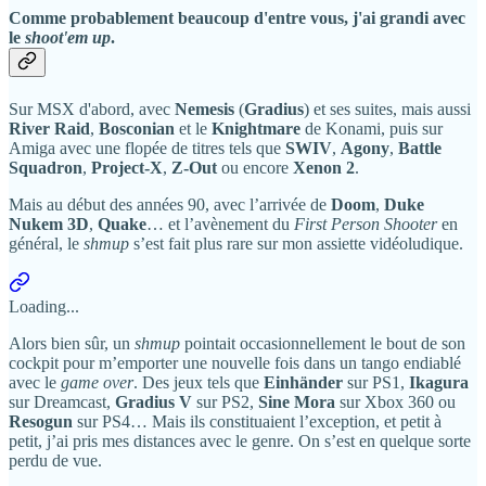
Comme probablement beaucoup d'entre vous, j'ai grandi avec
le
shoot'em up
.
Sur MSX d'abord, avec
Nemesis
(
Gradius
) et ses suites, mais aussi
River Raid
,
Bosconian
et le
Knightmare
de Konami, puis sur
Amiga avec une flopée de titres tels que
SWIV
,
Agony
,
Battle
Squadron
,
Project-X
,
Z-Out
ou encore
Xenon 2
.
Mais au début des années 90, avec l’arrivée de
Doom
,
Duke
Nukem 3D
,
Quake
… et l’avènement du
First Person Shooter
en
général, le
shmup
s’est fait plus rare sur mon assiette vidéoludique.
Loading...
Alors bien sûr, un
shmup
pointait occasionnellement le bout de son
cockpit pour m’emporter une nouvelle fois dans un tango endiablé
avec le
game over
. Des jeux tels que
Einhänder
sur PS1,
Ikagura
sur Dreamcast,
Gradius V
sur PS2,
Sine Mora
sur Xbox 360 ou
Resogun
sur PS4… Mais ils constituaient l’exception, et petit à
petit, j’ai pris mes distances avec le genre. On s’est en quelque sorte
perdu de vue.