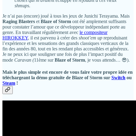
choses qui m'avaient échappé en rejouant à ces vieux
shmups.
Je n’ai pas (encore) joué à tous les jeux de Junichi Terayama. Mais
Raging Blasters
et
Blaze of Storm
ont été amplement suffisants
pour constater l’amour que ce développeur indépendant porte au
genre. En travaillant régulièrement avec
le compositeur
HIROKKEY
, il est parvenu à créer des
shoot’em up
reproduisant
l’expérience et les sensations des grands classiques verticaux de la
fin des années 80, tout en les rendant plus accessibles et généreux.
Je ne peux ici que souligner une fois de plus l’impact positif du
mode
Caravan (
11ème sur
Blaze of Storm
, je vous attends… 😎).
Mais le plus simple est encore de vous faire votre propre idée en
téléchargeant la démo gratuite de
Blaze of Storm
sur
Switch
ou
Steam
!