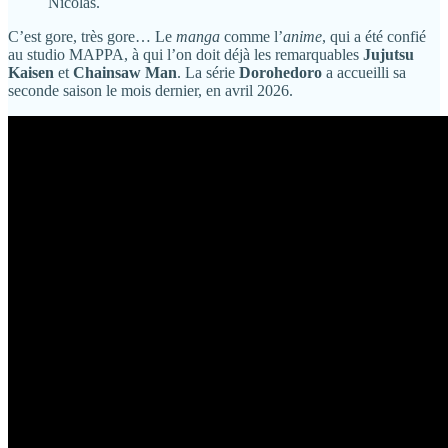
Nicolas.
C’est gore, très gore… Le
manga
comme l’
anime
, qui a été confié
au studio MAPPA, à qui l’on doit déjà les remarquables
Jujutsu
Kaisen
et
Chainsaw Man
. La série
Dorohedoro
a accueilli sa
seconde saison le mois dernier, en avril 2026.