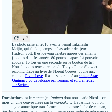
La photo prise en 2018 avec le génial Takahashi
Meijin, qui fut longtemps ambassadeur des jeux
Hudson Soft. Il est devenu célèbre auprès des enfants
japonais dans les années 80 pour sa capacité à pouvoir
appuyer 16 fois en une seconde sur le bouton de tir !
Nous l’avions rencontré lors du Tokyo Game Show et
reconnu grâce au livre de Florent Gorges, publié aux
éditions
Pix’n Love
. Il a aussi participé au
shmup
Star
Gagnant
, co-développé par Terarin, et sorti en 2023
sur Switch
.
Dorohedoro
est le
manga
(et l’
anime
) dont nous parle Nicolas ce
mois-ci. Une oeuvre créée par la
mangaka
Q Hayashida, où l’on
suit un type amnésique transformé en un monstre à tête de caiman,
qui dévore (presque) tout sur son chemin pour tenter de retrouver sa