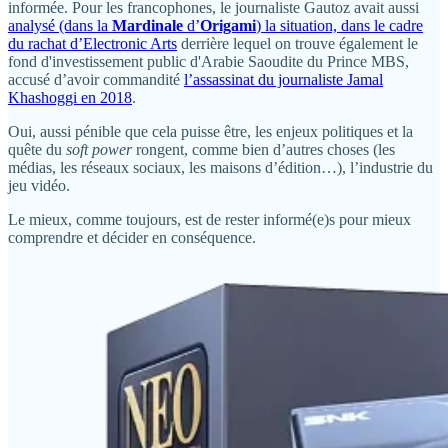
informée. Pour les francophones, le journaliste Gautoz avait aussi
analysé (dans la
Mardinale
d’
Origami
) la situation, dans le cadre
du rachat d’Electronic Arts
derrière lequel on trouve également le
fond d'investissement public d'Arabie Saoudite du Prince MBS,
accusé d’avoir commandité
l’assassinat du journaliste Jamal
Khashoggi en 2018
.
Oui, aussi pénible que cela puisse être, les enjeux politiques et la
quête du
soft power
rongent, comme bien d’autres choses (les
médias, les réseaux sociaux, les maisons d’édition…), l’industrie du
jeu vidéo.
Le mieux, comme toujours, est de rester informé(e)s pour mieux
comprendre et décider en conséquence.