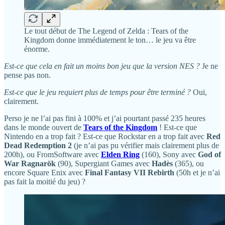
Le tout début de The Legend of Zelda : Tears of the
Kingdom donne immédiatement le ton… le jeu va être
énorme.
Est-ce que cela en fait un moins bon jeu que la version NES ?
Je ne
pense pas non.
Est-ce que le jeu requiert plus de temps pour être terminé ?
Oui,
clairement.
Perso je ne l’ai pas fini à 100% et j’ai pourtant passé 235 heures
dans le monde ouvert de
Tears of the Kingdom
! Est-ce que
Nintendo en a trop fait ? Est-ce que Rockstar en a trop fait avec
Red
Dead Redemption 2
(je n’ai pas pu vérifier mais clairement plus de
200h), ou FromSoftware avec
Elden Ring
(160), Sony avec
God of
War Ragnarök
(90), Supergiant Games avec
Hadès
(365), ou
encore Square Enix avec
Final Fantasy VII Rebirth
(50h et je n’ai
pas fait la moitié du jeu) ?