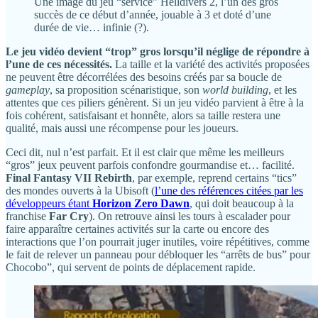
Une image du jeu “service” Helldivers 2, l’un des gros
succès de ce début d’année, jouable à 3 et doté d’une
durée de vie… infinie (?).
Le jeu vidéo devient “trop” gros lorsqu’il néglige de répondre à
l’une de ces nécessités.
La taille et la variété des activités proposées
ne peuvent être décorrélées des besoins créés par sa boucle de
gameplay
, sa proposition scénaristique, son
world building
, et les
attentes que ces piliers génèrent. Si un jeu vidéo parvient à être à la
fois cohérent, satisfaisant et honnête, alors sa taille restera une
qualité, mais aussi une récompense pour les joueurs.
Ceci dit, nul n’est parfait. Et il est clair que même les meilleurs
“gros” jeux peuvent parfois confondre gourmandise et… facilité.
Final Fantasy VII Rebirth
, par exemple, reprend certains “tics”
des mondes ouverts à la Ubisoft (
l’une des références citées par les
développeurs étant
Horizon Zero Dawn
, qui doit beaucoup à la
franchise
Far Cry
). On retrouve ainsi les tours à escalader pour
faire apparaître certaines activités sur la carte ou encore des
interactions que l’on pourrait juger inutiles, voire répétitives, comme
le fait de relever un panneau pour débloquer les “arrêts de bus” pour
Chocobo”, qui servent de points de déplacement rapide.