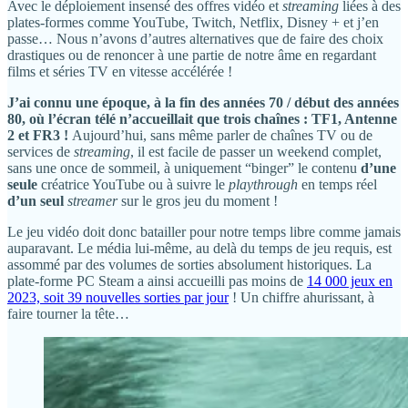
Avec le déploiement insensé des offres vidéo et
streaming
liées à des
plates-formes comme YouTube, Twitch, Netflix, Disney + et j’en
passe… Nous n’avons d’autres alternatives que de faire des choix
drastiques ou de renoncer à une partie de notre âme en regardant
films et séries TV en vitesse accélérée !
J’ai connu une époque, à la fin des années 70 / début des années
80, où l’écran télé n’accueillait que trois chaînes : TF1, Antenne
2 et FR3 !
Aujourd’hui, sans même parler de chaînes TV ou de
services de
streaming
, il est facile de passer un weekend complet,
sans une once de sommeil, à uniquement “binger” le contenu
d’une
seule
créatrice YouTube ou à suivre le
playthrough
en temps réel
d’un seul
streamer
sur le gros jeu du moment !
Le jeu vidéo doit donc batailler pour notre temps libre comme jamais
auparavant. Le média lui-même, au delà du temps de jeu requis, est
assommé par des volumes de sorties absolument historiques. La
plate-forme PC Steam a ainsi accueilli pas moins de
14 000 jeux en
2023, soit 39 nouvelles sorties par jour
! Un chiffre ahurissant, à
faire tourner la tête…