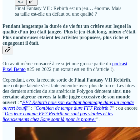
Final Fantasy VII : Rebirth est un jeu… énorme. Mais
sa taille est-elle un défaut ou une qualité ?
Pendant longtemps la durée de vie fut un critère sur lequel la
qualité d’un jeu était jaugée. Plus le jeu était long, mieux c’était.
Plus nombreuses étaient les activités proposées, plus riche et
engageant il était.
On avait même consacré à ce sujet une grosse partie du
podcast
Pixel Bento
#25 en 2022 (un extrait est en fin d’article !).
Cependant, avec la récente sortie de
Final Fantasy VII Rebirth
,
une critique latente s’est faite entendre avec plus de force. Les titres
des derniers articles du site américain Polygon dénotent ainsi
une
certaine aigreur envers la taille jugée excessive de son monde
ouvert
: “
FF7 Rebirth noie son excitant hommage dans un monde
ouvert bouffi
” ; “
Combien de temps dure FF7 Rebirth ?
” ; ou encore
“
Des jeux comme FF7 Rebirth ne sont pas viables et les
licenciements chez Sony sont là pour le prouver
”.