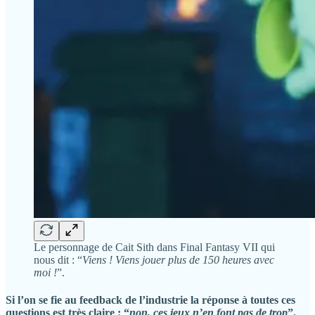
Le personnage de Cait Sith dans Final Fantasy VII qui
nous dit : “
Viens ! Viens jouer plus de 150 heures avec
moi !
”.
Si l’on se fie au feedback de l’industrie la réponse à toutes ces
questions est très claire : “
non, ces jeux n’en font pas de trop
”.