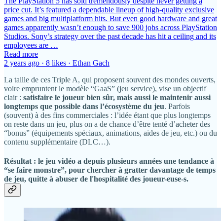
The PlayStation 5 has sold tremendously despite never getting a
price cut. It’s featured a dependable lineup of high-quality exclusive
games and big multiplatform hits. But even good hardware and great
games apparently wasn’t enough to save 900 jobs across PlayStation
Studios. Sony’s strategy over the past decade has hit a ceiling and its
employees are …
Read more
2 years ago · 8 likes · Ethan Gach
La taille de ces Triple A, qui proposent souvent des mondes ouverts,
voire empruntent le modèle “GaaS” (jeu service), vise un objectif
clair :
satisfaire le joueur bien sûr, mais aussi le maintenir aussi
longtemps que possible dans l’écosystème du jeu
. Parfois
(souvent) à des fins commerciales : l’idée étant que plus longtemps
on reste dans un jeu, plus on a de chance d’être tenté d’acheter des
“bonus” (équipements spéciaux, animations, aides de jeu, etc.) ou du
contenu supplémentaire (DLC…).
Résultat : le jeu vidéo a depuis plusieurs années une tendance à
“se faire monstre”, pour chercher à gratter davantage de temps
de jeu, quitte à abuser de l'hospitalité des joueur-euse-s.