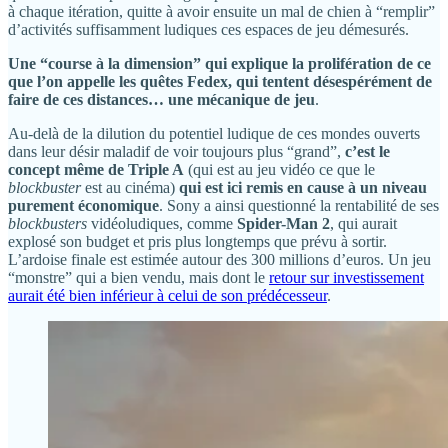
à chaque itération, quitte à avoir ensuite un mal de chien à “remplir”
d’activités suffisamment ludiques ces espaces de jeu démesurés.
Une “course à la dimension” qui explique la prolifération de ce
que l’on appelle les quêtes Fedex, qui tentent désespérément de
faire de ces distances… une mécanique de jeu
.
Au-delà de la dilution du potentiel ludique de ces mondes ouverts
dans leur désir maladif de voir toujours plus “grand”,
c’est le
concept même de Triple A
(qui est au jeu vidéo ce que le
blockbuster
est au cinéma)
qui est ici remis en cause à un niveau
purement économique
. Sony a ainsi questionné la rentabilité de ses
blockbusters
vidéoludiques, comme
Spider-Man 2
, qui aurait
explosé son budget et pris plus longtemps que prévu à sortir.
L’ardoise finale est estimée autour des 300 millions d’euros. Un jeu
“monstre” qui a bien vendu, mais dont le
retour sur investissement
aurait été bien inférieur à celui de son prédécesseur
.