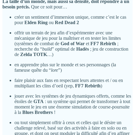
La taille d’un monde, mais aussi sa densité, doit répondre à un
besoin précis.
Que ce soit pour…
créer un sentiment d’immersion unique, comme c’est le cas
pour
Elden Ring
ou
Red Dead 2
offrir un terrain de jeu afin d’expérimenter avec une
mécanique de jeu pour la maîtriser et en tester les limites
(systèmes de combat de
God of War
et
FF7 Rebirth
;
recherche du “
build
” optimal de
Hadès
; jeu de construction
de
Zelda TOTK
…)
en apprendre plus sur le monde et ses personnages (la
fameuse quête du “
lore
”)
faire plaisir aux fans en respectant leurs attentes et / ou en
multipliant les clins d’oeil (yep,
FF7 Rebirth
)
jouer avec les systèmes de jeu dynamiques offerts, comme les
étoiles de
GTA
: un système qui permet de transformer à tout
moment le jeu en une énorme simulation de course-poursuite
à la
Blues Brothers
!
ou tout simplement offrir à ceux et celles qui le désire un
challenge relevé, basé sur des activités à faire en solo ou en
groupe, et dont on peut moduler la difficulté afin d’en affiner