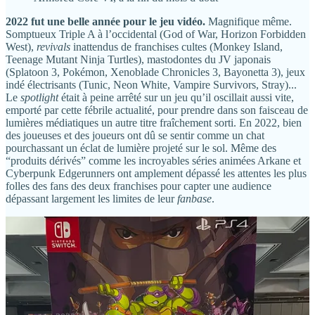
2022 fut une belle année pour le jeu vidéo.
Magnifique même.
Somptueux Triple A à l’occidental (God of War, Horizon Forbidden
West),
revivals
inattendus de franchises cultes (Monkey Island,
Teenage Mutant Ninja Turtles), mastodontes du JV japonais
(Splatoon 3, Pokémon, Xenoblade Chronicles 3, Bayonetta 3), jeux
indé électrisants (Tunic, Neon White, Vampire Survivors, Stray)...
Le
spotlight
était à peine arrêté sur un jeu qu’il oscillait aussi vite,
emporté par cette fébrile actualité, pour prendre dans son faisceau de
lumières médiatiques un autre titre fraîchement sorti. En 2022, bien
des joueuses et des joueurs ont dû se sentir comme un chat
pourchassant un éclat de lumière projeté sur le sol. Même des
“produits dérivés” comme les incroyables séries animées Arkane et
Cyberpunk Edgerunners ont amplement dépassé les attentes les plus
folles des fans des deux franchises pour capter une audience
dépassant largement les limites de leur
fanbase
.