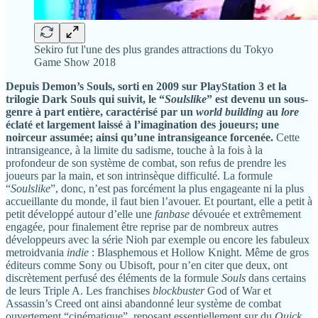
Sekiro fut l'une des plus grandes attractions du Tokyo
Game Show 2018
Depuis Demon’s Souls, sorti en 2009 sur PlayStation 3 et la
trilogie Dark Souls qui suivit, le “
Soulslike
” est devenu un sous-
genre à part entière, caractérisé par un
world building
au
lore
éclaté et largement laissé à l’imagination des joueurs; une
noirceur assumée; ainsi qu’une intransigeance forcenée.
Cette
intransigeance, à la limite du sadisme, touche à la fois à la
profondeur de son système de combat, son refus de prendre les
joueurs par la main, et son intrinsèque difficulté. La formule
“
Soulslike
”, donc, n’est pas forcément la plus engageante ni la plus
accueillante du monde, il faut bien l’avouer. Et pourtant, elle a petit à
petit développé autour d’elle une
fanbase
dévouée et extrêmement
engagée, pour finalement être reprise par de nombreux autres
développeurs avec la série Nioh par exemple ou encore les fabuleux
metroidvania
indie
: Blasphemous et Hollow Knight. Même de gros
éditeurs comme Sony ou Ubisoft, pour n’en citer que deux, ont
discrètement perfusé des éléments de la formule
Souls
dans certains
de leurs Triple A. Les franchises
blockbuster
God of War et
Assassin’s Creed ont ainsi abandonné leur système de combat
ouvertement “cinématique”, reposant essentiellement sur du
Quick