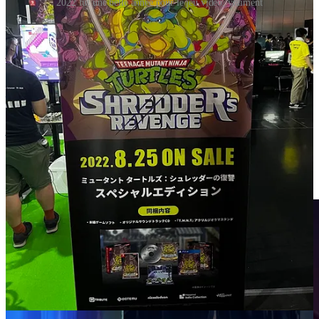
2022 fut une belle année pour le jeu vidéo, vraiment
Mais un jeu en particulier a su capter la lumière comme nul autre en
2022. Je parle bien sûr de Elden Ring, le dernier né du studio
japonais FromSoftware (avant la sortie dans un petit mois, le 25
août, de Armored Core VI: Fires of Rubicon), connu pour la série
des Souls, Bloodborne ou encore Sekiro.
Le succès retentissant du
jeu, tant commercial que critique, fut et reste une surprise.
Non
pas liée à la qualité de son contenu, mais à l’ampleur de son succès.
Avec 18 millions d’exemplaires écoulés, Elden Ring est le second
jeu vidéo le plus vendu de 2022, juste derrière la dernière itération
de l'indéboulonnable Call of Duty. Et il a dépassé les 20 millions en
début d’année ! Elden Ring est devenu pour des millions de joueurs,
leur “premier FromSoft’”. Un constat surprenant du fait du pedigree
unique de ce studio tokyoïte.