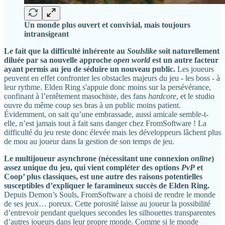
Un monde plus ouvert et convivial, mais toujours
intransigeant
Le fait que la difficulté inhérente au
Soulslike
soit naturellement
diluée par sa nouvelle approche
open world
est un autre facteur
ayant permis au jeu de séduire un nouveau public.
Les joueurs
peuvent en effet confronter les obstacles majeurs du jeu - les boss - à
leur rythme. Elden Ring s'appuie donc moins sur la persévérance,
confinant à l’entêtement masochiste, des fans
hardcore
, et le studio
ouvre du même coup ses bras à un public moins patient.
Évidemment, on sait qu’une embrassade, aussi amicale semble-t-
elle, n’est jamais tout à fait sans danger chez FromSoftware ! La
difficulté du jeu reste donc élevée mais les développeurs lâchent plus
de mou au joueur dans la gestion de son temps de jeu.
Le multijoueur asynchrone (nécessitant une connexion
online
)
assez unique du jeu, qui vient compléter des options
PvP
et
Coop’ plus classiques, est une autre des raisons potentielles
susceptibles d’expliquer le faramineux succès de Elden Ring.
Depuis Demon’s Souls, FromSoftware a choisi de rendre le monde
de ses jeux… poreux. Cette porosité laisse au joueur la possibilité
d’entrevoir pendant quelques secondes les silhouettes transparentes
d’autres joueurs dans leur propre monde. Comme si le monde