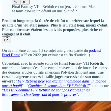
Final Fantasy VII : Rebirth est un jeu… énorme. Mais
sa taille est-elle un défaut ou une qualité ?
Pendant longtemps la durée de vie fut un critère sur lequel la
qualité d’un jeu était jaugée. Plus le jeu était long, mieux c’était.
Plus nombreuses étaient les activités proposées, plus riche et
engageant il était.
On avait même consacré à ce sujet une grosse partie du
podcast
Pixel Bento
#25 en 2022 (un extrait est en fin d’article !).
Cependant, avec la récente sortie de
Final Fantasy VII Rebirth
,
une critique latente s’est faite entendre avec plus de force. Les titres
des derniers articles du site américain Polygon dénotent ainsi
une
certaine aigreur envers la taille jugée excessive de son monde
ouvert
: “
FF7 Rebirth noie son excitant hommage dans un monde
ouvert bouffi
” ; “
Combien de temps dure FF7 Rebirth ?
” ; ou encore
“
Des jeux comme FF7 Rebirth ne sont pas viables et les
licenciements chez Sony sont là pour le prouver
”.