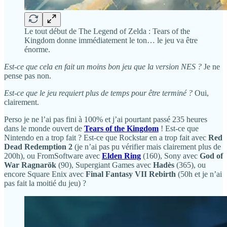
Le tout début de The Legend of Zelda : Tears of the
Kingdom donne immédiatement le ton… le jeu va être
énorme.
Est-ce que cela en fait un moins bon jeu que la version NES ?
Je ne
pense pas non.
Est-ce que le jeu requiert plus de temps pour être terminé ?
Oui,
clairement.
Perso je ne l’ai pas fini à 100% et j’ai pourtant passé 235 heures
dans le monde ouvert de
Tears of the Kingdom
! Est-ce que
Nintendo en a trop fait ? Est-ce que Rockstar en a trop fait avec
Red
Dead Redemption 2
(je n’ai pas pu vérifier mais clairement plus de
200h), ou FromSoftware avec
Elden Ring
(160), Sony avec
God of
War Ragnarök
(90), Supergiant Games avec
Hadès
(365), ou
encore Square Enix avec
Final Fantasy VII Rebirth
(50h et je n’ai
pas fait la moitié du jeu) ?