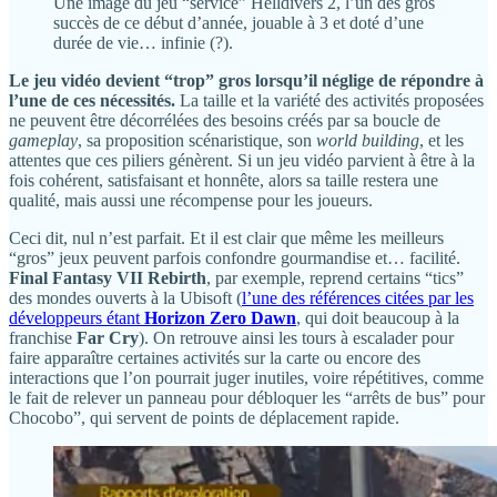
Une image du jeu “service” Helldivers 2, l’un des gros
succès de ce début d’année, jouable à 3 et doté d’une
durée de vie… infinie (?).
Le jeu vidéo devient “trop” gros lorsqu’il néglige de répondre à
l’une de ces nécessités.
La taille et la variété des activités proposées
ne peuvent être décorrélées des besoins créés par sa boucle de
gameplay
, sa proposition scénaristique, son
world building
, et les
attentes que ces piliers génèrent. Si un jeu vidéo parvient à être à la
fois cohérent, satisfaisant et honnête, alors sa taille restera une
qualité, mais aussi une récompense pour les joueurs.
Ceci dit, nul n’est parfait. Et il est clair que même les meilleurs
“gros” jeux peuvent parfois confondre gourmandise et… facilité.
Final Fantasy VII Rebirth
, par exemple, reprend certains “tics”
des mondes ouverts à la Ubisoft (
l’une des références citées par les
développeurs étant
Horizon Zero Dawn
, qui doit beaucoup à la
franchise
Far Cry
). On retrouve ainsi les tours à escalader pour
faire apparaître certaines activités sur la carte ou encore des
interactions que l’on pourrait juger inutiles, voire répétitives, comme
le fait de relever un panneau pour débloquer les “arrêts de bus” pour
Chocobo”, qui servent de points de déplacement rapide.