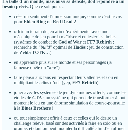
La taille d’un monde, mais aussi sa densité, doit répondre à un
besoin précis.
Que ce soit pour…
créer un sentiment d’immersion unique, comme c’est le cas
pour
Elden Ring
ou
Red Dead 2
offrir un terrain de jeu afin d’expérimenter avec une
mécanique de jeu pour la maîtriser et en tester les limites
(systèmes de combat de
God of War
et
FF7 Rebirth
;
recherche du “
build
” optimal de
Hadès
; jeu de construction
de
Zelda TOTK
…)
en apprendre plus sur le monde et ses personnages (la
fameuse quête du “
lore
”)
faire plaisir aux fans en respectant leurs attentes et / ou en
multipliant les clins d’oeil (yep,
FF7 Rebirth
)
jouer avec les systèmes de jeu dynamiques offerts, comme les
étoiles de
GTA
: un système qui permet de transformer à tout
moment le jeu en une énorme simulation de course-poursuite
à la
Blues Brothers
!
ou tout simplement offrir à ceux et celles qui le désire un
challenge relevé, basé sur des activités à faire en solo ou en
groupe, et dont on peut moduler la difficulté afin d’en affiner