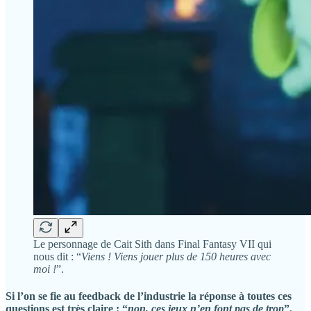
Le personnage de Cait Sith dans Final Fantasy VII qui
nous dit : “
Viens ! Viens jouer plus de 150 heures avec
moi !
”.
Si l’on se fie au feedback de l’industrie la réponse à toutes ces
questions est très claire : “
non, ces jeux n’en font pas de trop
”.