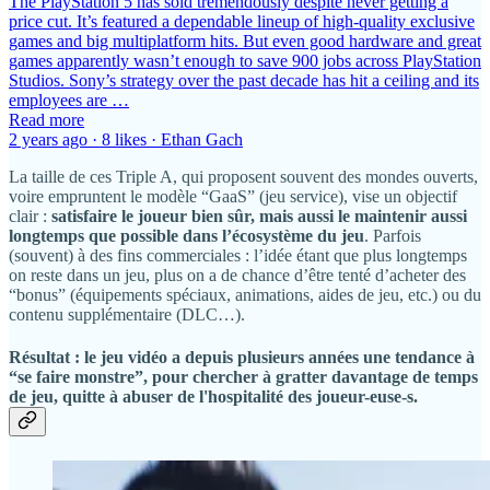
The PlayStation 5 has sold tremendously despite never getting a
price cut. It’s featured a dependable lineup of high-quality exclusive
games and big multiplatform hits. But even good hardware and great
games apparently wasn’t enough to save 900 jobs across PlayStation
Studios. Sony’s strategy over the past decade has hit a ceiling and its
employees are …
Read more
2 years ago · 8 likes · Ethan Gach
La taille de ces Triple A, qui proposent souvent des mondes ouverts,
voire empruntent le modèle “GaaS” (jeu service), vise un objectif
clair :
satisfaire le joueur bien sûr, mais aussi le maintenir aussi
longtemps que possible dans l’écosystème du jeu
. Parfois
(souvent) à des fins commerciales : l’idée étant que plus longtemps
on reste dans un jeu, plus on a de chance d’être tenté d’acheter des
“bonus” (équipements spéciaux, animations, aides de jeu, etc.) ou du
contenu supplémentaire (DLC…).
Résultat : le jeu vidéo a depuis plusieurs années une tendance à
“se faire monstre”, pour chercher à gratter davantage de temps
de jeu, quitte à abuser de l'hospitalité des joueur-euse-s.