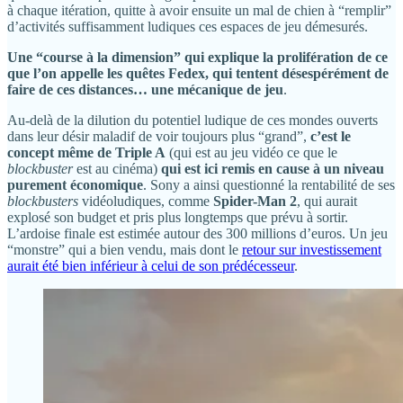
à chaque itération, quitte à avoir ensuite un mal de chien à “remplir”
d’activités suffisamment ludiques ces espaces de jeu démesurés.
Une “course à la dimension” qui explique la prolifération de ce
que l’on appelle les quêtes Fedex, qui tentent désespérément de
faire de ces distances… une mécanique de jeu
.
Au-delà de la dilution du potentiel ludique de ces mondes ouverts
dans leur désir maladif de voir toujours plus “grand”,
c’est le
concept même de Triple A
(qui est au jeu vidéo ce que le
blockbuster
est au cinéma)
qui est ici remis en cause à un niveau
purement économique
. Sony a ainsi questionné la rentabilité de ses
blockbusters
vidéoludiques, comme
Spider-Man 2
, qui aurait
explosé son budget et pris plus longtemps que prévu à sortir.
L’ardoise finale est estimée autour des 300 millions d’euros. Un jeu
“monstre” qui a bien vendu, mais dont le
retour sur investissement
aurait été bien inférieur à celui de son prédécesseur
.