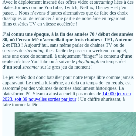
Avec le déploiement insensé des offres vidéo et
streaming
liées à des
plates-formes comme YouTube, Twitch, Netflix, Disney + et j’en
passe… Nous n’avons d’autres alternatives que de faire des choix
drastiques ou de renoncer à une partie de notre âme en regardant
films et séries TV en vitesse accélérée !
J’ai connu une époque, à la fin des années 70 / début des années
80, où l’écran télé n’accueillait que trois chaînes : TF1, Antenne
2 et FR3 !
Aujourd’hui, sans même parler de chaînes TV ou de
services de
streaming
, il est facile de passer un weekend complet,
sans une once de sommeil, à uniquement “binger” le contenu
d’une
seule
créatrice YouTube ou à suivre le
playthrough
en temps réel
d’un seul
streamer
sur le gros jeu du moment !
Le jeu vidéo doit donc batailler pour notre temps libre comme jamais
auparavant. Le média lui-même, au delà du temps de jeu requis, est
assommé par des volumes de sorties absolument historiques. La
plate-forme PC Steam a ainsi accueilli pas moins de
14 000 jeux en
2023, soit 39 nouvelles sorties par jour
! Un chiffre ahurissant, à
faire tourner la tête…