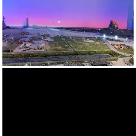
La fameuse animation du Neo-Tokyo de Shin Evangelion dont nous
parle Nicolas dans le podcast. Retrouvez plus d’infos sur ce
Musée
des miniatures sur leur site officiel
.
Je vous en parle en intro de ce podcast, le jeu de stratégie
Captain
Velvet Meteor : The Jump+ Dimensions
est tout récemment sorti
sur PC. Voici donc
le lien vers la page Steam du jeu
édité par
l’éditeur Shueisha Games, dont nous avons déjà parlé dans ce
podcast lors de nos couvertures de salon japonais comme le
BitSummit ou le Tokyo Game Show !