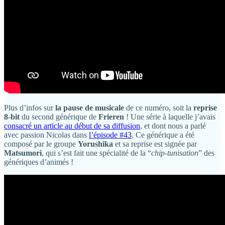
Plus d’infos sur
la pause de musicale
de ce numéro, soit la
reprise
8-bit
du second générique de
Frieren
! Une série à laquelle j’avais
consacré un article au début de sa diffusion
, et dont nous a parlé
avec passion Nicolas dans
l’épisode #43
. Ce générique a été
composé par le groupe
Yorushika
et sa reprise est signée par
Matsumori
, qui s’est fait une spécialité de la “
chip-tunisation
” des
génériques d’animés !