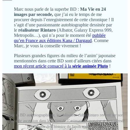
Marc nous parle de la superbe BD :
Ma Vie en 24
images par seconde,
que j’ai eu le temps de me
procurer depuis l’enregistrement de cette chronique ! Il
s’agit d’une passionnante autobiographie dessinée par
le
réalisateur Rintaro
(Albator, Galaxy Express 999,
Metropolis…), qui n’a pour le moment été
publiée
qu’en France aux éditions Kana / Dargaud
. Comme
Marc, je vous la conseille vivement !
Plusieurs grandes figures du milieu de l’anim’ japonaise
mentionnées dans cette BD sont d’ailleurs citées dans
mon récent article consacré à la
série animée Pluto
!
Avec sa BD autobiographique, le réalisateur culte Rintaro revient sur son
incroyable ascension dans le milieu de l’animation japonaise et sa traversée
personnelle de l’histoire du Japon après-guerre.