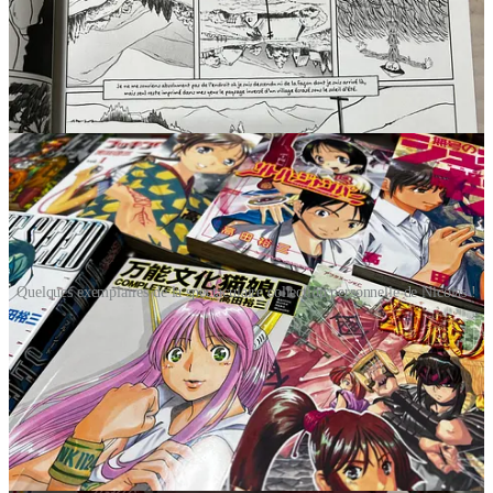
Avec Nicolas, on reste dans le manga avec une
chronique sur
Yuzo Takada
, connu, entre autres, pour
la série
3x3 Eyes
dont la publication a débuté à la fin
des années 80. Les OAV, eux, ont été diffusés dans les
années 90 (4 épisodes en 91 et 3 épisodes en 95).
Quelques exemplaires de la spectaculaire collection personnelle de Nicolas !
Quant à moi, je vous parle du jeu indépendant
Gravity
Circuit
sorti en 2023 ! Il s’agit d’un hommage à la série
Mega Man Zero
de Capcom, développé par une
minuscule équipe. Le résultat est tout simplement
spectaculaire !
Voici quelques liens vers les jeux abordés dans mon
TAKE comme
Berserk Boy
;
Bat Boy
et…
Gravity
Circuit
!