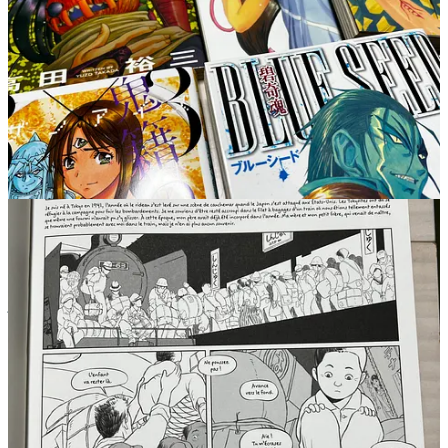
Et on garde le meilleur pour la fin avec le reportage audio de
notre ami Alex Pilot, consacré à
l’exposition 100% arcade :
Insert Coin
!
Alex, pour celles et ceux qui ne le connaissez pas, est l’un des co-
fondateurs de la
chaîne TV Nolife
et un réalisateur hors-pair qui
travaille dans le documentaire (comme celui, tout récent, sur les
coulisses de fabrication du long métrage animé français Mars
Express
), le clip ou encore la fiction (
France Five
bien sûr, mais
aussi le récent et formidable moyen-métrage :
Message d’Outre-
Espace
!).
Il nous a fait le plaisir de réaliser ce petit reportage audio sur l’expo
Insert Coin
qui se tient jusqu’au
30 juin 2024
(Edit : c’est prolongé
jusqu’au 7 juillet 2024) au
Musée de la Monnaie à Paris
! Car
l’arcade est l’une des grandes passions d’Alex !