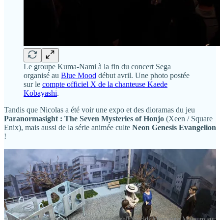
Le groupe Kuma-Nami à la fin du concert Sega
organisé au
Blue Mood
début avril. Une photo postée
sur le
compte officiel X de la chanteuse Kaede
Kobayashi
.
Tandis que Nicolas a été voir une expo et des dioramas du jeu
Paranormasight : The Seven Mysteries of Honjo
(Xeen / Square
Enix), mais aussi de la série animée culte
Neon Genesis Evangelion
!
Des dioramas ultra détaillés, exposés au Small Worlds Mignature Museum sur