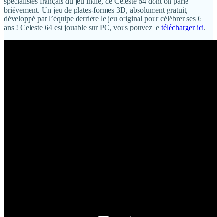
spécialistes français du jeu indie, de Celeste 64 dont on parle
brièvement. Un jeu de plates-formes 3D, absolument gratuit,
développé par l’équipe derrière le jeu original pour célébrer ses 6
ans ! Celeste 64 est jouable sur PC, vous pouvez le
télécharger ici
.