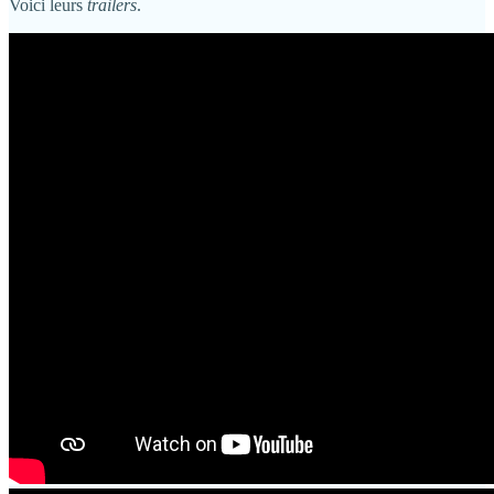
Voici leurs
trailers
.