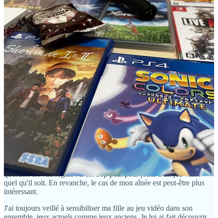
Reply
Share
3 replies by Thierry Falcoz and others
Marc Popolon
Mar 2, 2024
Liked by Thierry Falcoz
Hâte d'écouter ce nouvel épisode !
Je réagis au sondage de l'article car c'est un sujet qui me tient
particulièrement à coeur. J'ai deux enfants : une fille de 13 ans et un
garçon de 3, et tous les deux me voient jouer très (trop ?)
régulièrement sur d'anciennes machines. Pour mon deuxième, la
question est vite réglée : il est trop petit pour jouer à un jeu vidéo
quel qu'il soit. En revanche, le cas de mon aînée est peut-être plus
intéressant.
J'ai toujours veillé à sensibiliser ma fille au jeu vidéo dans son
ensemble, jeux actuels comme jeux anciens. Je lui ai fait découvrir