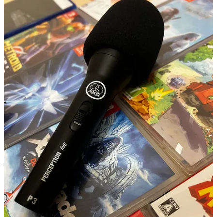
Et encore MERCI à toutes et à tous de nous écouter et d’avoir
laissé plein de commentaires sur les derniers articles consacrés à
notre podcast ! ;-)
N’hésitez pas à partager vos réflexions,
remakes
favoris ou idées de
remakes
dans les commentaires ci-dessous !
PS: A l’exception de l’image de
Mega Man 9
(qui provient de la
page Steam
de la compil Capcom) et de celles de la
Global Game
Jam
(fournies par Marc) ainsi que du
jeu de l’équipe de Marc
(
site
de la Global Gam Jam
), toutes les photos / images de cet article ont
été prises ou capturées par mes soins. Les captures de
INSCRYPTION
ont été réalisées à partir d’une version
commerciale du jeu sur Nintendo Switch.