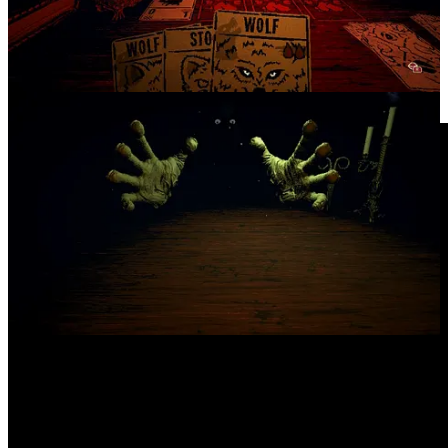
Voici également le
site du concert
pour checker leurs prochaines
dates, dont celle du 02 juin 2024 à Paris.
On vous parle aussi d’un incroyable
speedrun
du jeu Arkanoid
, en
voici la vidéo !