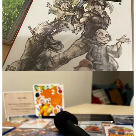
Liked by Thierry Falcoz
Bonjour Thierry,
J'ai pas eu le temps d'écouter le podcast, mais mon fils de 9 ans à
répondu au sondage.
Il fait pas de différence entre un jeu en 3d ou jeu en pixel art.
"L'essentiel c'est que je m'amuse" (parole de mon fils)
Il adore par exemple Bleak Sword Dx, Downwell, disc Room.
En ce moment il adore jouer à Gravity circuit.
Et puis une dernière chose, j'ai remarqué que sur les gros jeux, type
Zelda, mon fils de temps en temps me dit qu'il s'ennuie. (Peut être
par rapport à la grandeur du jeu, comme une routine qui s'installe)
Alors que sur un petit jeu, il a pas le temps de s'ennuyer.
Je reviendrai après l'écoute du podcast..
Belle journée à toute l'équipe