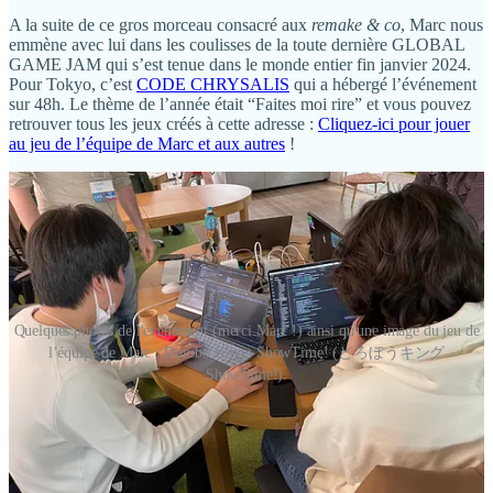
A la suite de ce gros morceau consacré aux
remake & co
, Marc nous
emmène avec lui dans les coulisses de la toute dernière GLOBAL
GAME JAM qui s’est tenue dans le monde entier fin janvier 2024.
Pour Tokyo, c’est
CODE CHRYSALIS
qui a hébergé l’événement
sur 48h. Le thème de l’année était “Faites moi rire” et vous pouvez
retrouver tous les jeux créés à cette adresse :
Cliquez-ici pour jouer
au jeu de l’équipe de Marc et aux autres
!
Quelques photos de l'événement (merci Marc !) ainsi qu'une image du jeu de
l’équipe de Marc : Dorobo Kingu ShowTime! (どろぼうキング
ShowTime!).
Nicolas nous fait quant à lui découvrir
Another Code Recollection
,
un
remake
, ou plutôt DEUX
remakes
: du jeu Another Code
Two
Memories
sorti sur DS en 2005 et
de
Another Code R ・A
Journey into Lost Memories
sorti sur Wii en 2009. Ces deux jeux