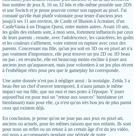
bon nombre de jeux 8, 16 ou 32 bits et elle-même possède une 2DS
et une Switch et je pense pouvoir cerner son rapport au pixel. J'ai
constaté qu'elle était plutôt volontaire pour tester d'anciens jeux
jusqu'à ses 11 ans environ, de Castle of Illusion à Actraiser, d'un
CastleVania à un Dragon Quest, entre maints autres. Avant 10 ans,
les goûts des enfants sont, à mon sens, fortement influencés par ceux
de leurs parents ; ensuite, avec l'adolescence, les caractères, les goûts
et les couleurs s'affirment, voire entrent en rupture avec ceux des
parents. Concernant ma fille, qu'un jeu soit en 3D ou en pixel art n'a
pas vraiment d'importance, elle peut trouver un jeu 2D ou 3D beau
ou pas ; en revanche, elle est beaucoup moins encline à jouer aux
anciens jeux qu'auparavant, mais joue volontiers à un jeu plus récent
à l'esthétique rétro pour peu que le gameplay lui corresponde.
Une autre donnée n'est pas à négliger aussi : la nostalgie. Zelda 3 a
beau être un chef d'oeuvre intemporel, il n'aura jamais le même
impact sur ma fille, que sur moi et mes potes à l'époque. Y jouer
aujourd'hui est pour moi un "retour aux sources" bienfaiteur (et
bienfaisant) mais pour elle, ça n'est qu'un très bon jeu de plus parmi
ceux qui existent déjà.
En conclusion, je pense qu'on ne joue pas aux jeux en pixel art,
anciens ou actuels, pour les mêmes raisons que nos enfants. Ils sont
pour nous un reflet ou un retour à un certain âge d'or du jeu vidéo,
qui nous a accompagnés pendant une période de notre