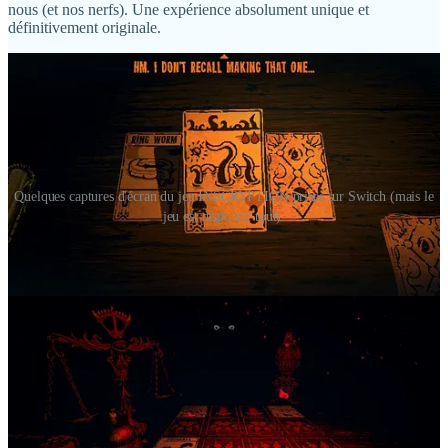
nous (et nos nerfs). Une expérience absolument unique et
définitivement originale.
Quelques captures d'écran du jeu INSCRYPTION prises sur Switch (mais le
jeu est dispo sur tout).
Enfin, au tout début du podcast, on vous parle de quelques-unes de
nos aventures culturelles à Tokyo
. Voici les liens menant à nos
publications sur le réseau social Bluesky :
La ressortie de
PORCO ROSSO
au cinéma
Idem, mais le
post de Nico avec des photos différentes
Le
concert
SONIC SYMPHONY WORLD TOUR
Idem, mais le
post de Marc avec des photos différentes