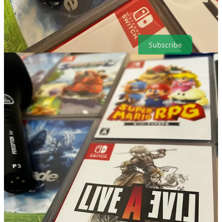
Merci d’avoir lu cet article de Pixel Bento par Thierry Falcoz !
Inscrivez-vous, si ce n’est déjà fait, pour recevoir automatiquement
les prochains et merci pour votre soutien.
Subscribe
12
22
2
Share
Discussion about this post
Comments
Restacks
Alex Praedone
Mar 3, 2024