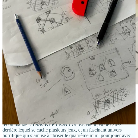
La très jolie jaquette japonaise du jeu Another Code
Recollection.
Enfin, je vous parle également d’un énorme coup de coeur pour un
jeu sorti il y a quelques années, et que l’on ne cessait de me
recommander :
INSCRYPTION
! Un excellent jeu de cartes
derrière lequel se cache plusieurs jeux, et un fascinant univers
horrifique qui s’amuse à “briser le quatrième mur” pour jouer avec