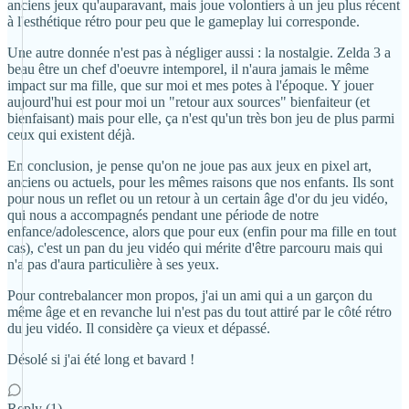
anciens jeux qu'auparavant, mais joue volontiers à un jeu plus récent
à l'esthétique rétro pour peu que le gameplay lui corresponde.
Une autre donnée n'est pas à négliger aussi : la nostalgie. Zelda 3 a
beau être un chef d'oeuvre intemporel, il n'aura jamais le même
impact sur ma fille, que sur moi et mes potes à l'époque. Y jouer
aujourd'hui est pour moi un "retour aux sources" bienfaiteur (et
bienfaisant) mais pour elle, ça n'est qu'un très bon jeu de plus parmi
ceux qui existent déjà.
En conclusion, je pense qu'on ne joue pas aux jeux en pixel art,
anciens ou actuels, pour les mêmes raisons que nos enfants. Ils sont
pour nous un reflet ou un retour à un certain âge d'or du jeu vidéo,
qui nous a accompagnés pendant une période de notre
enfance/adolescence, alors que pour eux (enfin pour ma fille en tout
cas), c'est un pan du jeu vidéo qui mérite d'être parcouru mais qui
n'a pas d'aura particulière à ses yeux.
Pour contrebalancer mon propos, j'ai un ami qui a un garçon du
même âge et en revanche lui n'est pas du tout attiré par le côté rétro
du jeu vidéo. Il considère ça vieux et dépassé.
Désolé si j'ai été long et bavard !
Reply (1)