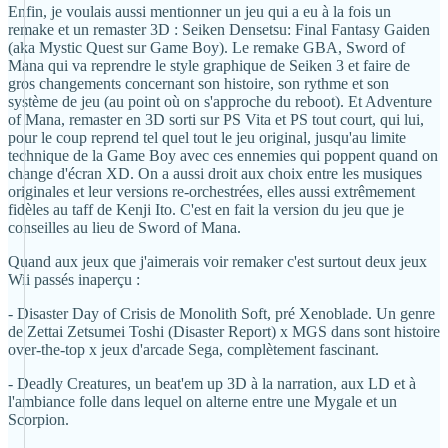
Enfin, je voulais aussi mentionner un jeu qui a eu à la fois un
remake et un remaster 3D : Seiken Densetsu: Final Fantasy Gaiden
(aka Mystic Quest sur Game Boy). Le remake GBA, Sword of
Mana qui va reprendre le style graphique de Seiken 3 et faire de
gros changements concernant son histoire, son rythme et son
système de jeu (au point où on s'approche du reboot). Et Adventure
of Mana, remaster en 3D sorti sur PS Vita et PS tout court, qui lui,
pour le coup reprend tel quel tout le jeu original, jusqu'au limite
technique de la Game Boy avec ces ennemies qui poppent quand on
change d'écran XD. On a aussi droit aux choix entre les musiques
originales et leur versions re-orchestrées, elles aussi extrêmement
fidèles au taff de Kenji Ito. C'est en fait la version du jeu que je
conseilles au lieu de Sword of Mana.
Quand aux jeux que j'aimerais voir remaker c'est surtout deux jeux
Wii passés inaperçu :
- Disaster Day of Crisis de Monolith Soft, pré Xenoblade. Un genre
de Zettai Zetsumei Toshi (Disaster Report) x MGS dans sont histoire
over-the-top x jeux d'arcade Sega, complètement fascinant.
- Deadly Creatures, un beat'em up 3D à la narration, aux LD et à
l'ambiance folle dans lequel on alterne entre une Mygale et un
Scorpion.