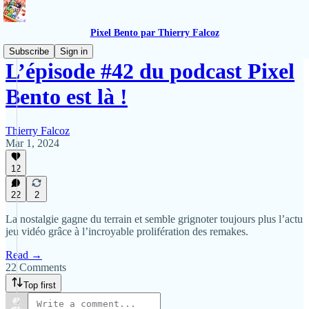
Pixel Bento par Thierry Falcoz
Subscribe
Sign in
L’épisode #42 du podcast Pixel
Bento est là !
Thierry Falcoz
Mar 1, 2024
12
22
2
La nostalgie gagne du terrain et semble grignoter toujours plus l’actu
jeu vidéo grâce à l’incroyable prolifération des remakes.
Read →
22 Comments
Top first