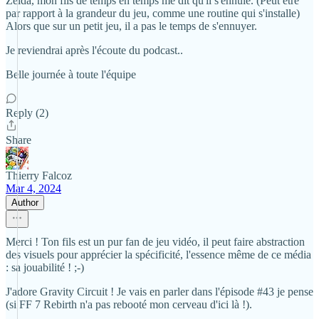
Zelda, mon fils de temps en temps me dit qu'il s'ennuie. (Peut être
par rapport à la grandeur du jeu, comme une routine qui s'installe)
Alors que sur un petit jeu, il a pas le temps de s'ennuyer.
Je reviendrai après l'écoute du podcast..
Belle journée à toute l'équipe
Reply (2)
Share
Thierry Falcoz
Mar 4, 2024
Author
Merci ! Ton fils est un pur fan de jeu vidéo, il peut faire abstraction
des visuels pour apprécier la spécificité, l'essence même de ce média
: sa jouabilité ! ;-)
J'adore Gravity Circuit ! Je vais en parler dans l'épisode #43 je pense
(si FF 7 Rebirth n'a pas rebooté mon cerveau d'ici là !).