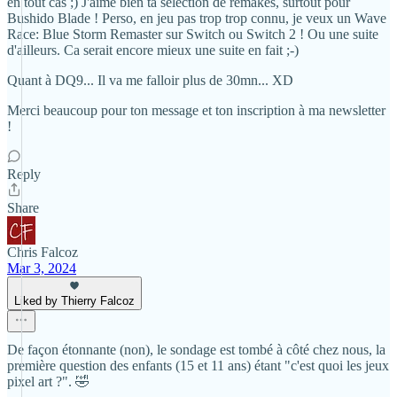
en tout cas ;) J'aime bien ta sélection de remakes, surtout pour
Bushido Blade ! Perso, en jeu pas trop trop connu, je veux un Wave
Race: Blue Storm Remaster sur Switch ou Switch 2 ! Ou une suite
d'ailleurs. Ca serait encore mieux une suite en fait ;-)
Quant à DQ9... Il va me falloir plus de 30mn... XD
Merci beaucoup pour ton message et ton inscription à ma newsletter
!
Reply
Share
Chris Falcoz
Mar 3, 2024
Liked by Thierry Falcoz
De façon étonnante (non), le sondage est tombé à côté chez nous, la
première question des enfants (15 et 11 ans) étant "c'est quoi les jeux
pixel art ?". 🤣