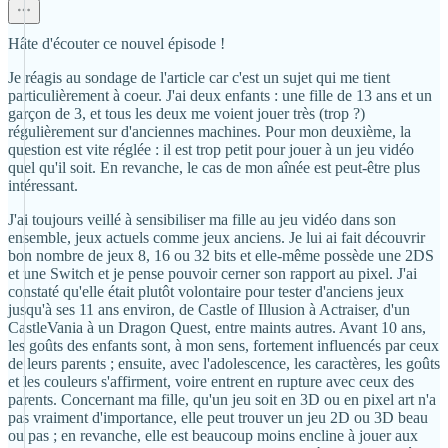
Hâte d'écouter ce nouvel épisode !
Je réagis au sondage de l'article car c'est un sujet qui me tient
particulièrement à coeur. J'ai deux enfants : une fille de 13 ans et un
garçon de 3, et tous les deux me voient jouer très (trop ?)
régulièrement sur d'anciennes machines. Pour mon deuxième, la
question est vite réglée : il est trop petit pour jouer à un jeu vidéo
quel qu'il soit. En revanche, le cas de mon aînée est peut-être plus
intéressant.
J'ai toujours veillé à sensibiliser ma fille au jeu vidéo dans son
ensemble, jeux actuels comme jeux anciens. Je lui ai fait découvrir
bon nombre de jeux 8, 16 ou 32 bits et elle-même possède une 2DS
et une Switch et je pense pouvoir cerner son rapport au pixel. J'ai
constaté qu'elle était plutôt volontaire pour tester d'anciens jeux
jusqu'à ses 11 ans environ, de Castle of Illusion à Actraiser, d'un
CastleVania à un Dragon Quest, entre maints autres. Avant 10 ans,
les goûts des enfants sont, à mon sens, fortement influencés par ceux
de leurs parents ; ensuite, avec l'adolescence, les caractères, les goûts
et les couleurs s'affirment, voire entrent en rupture avec ceux des
parents. Concernant ma fille, qu'un jeu soit en 3D ou en pixel art n'a
pas vraiment d'importance, elle peut trouver un jeu 2D ou 3D beau
ou pas ; en revanche, elle est beaucoup moins encline à jouer aux