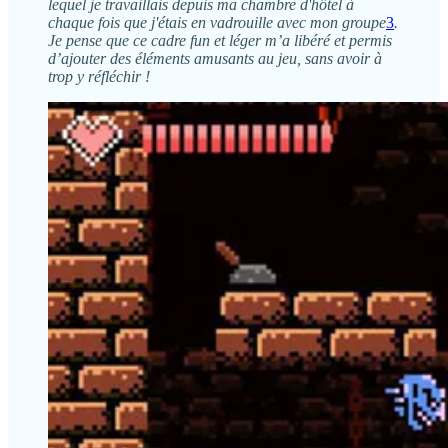
lequel je travaillais depuis ma chambre d'hôtel à
chaque fois que j'étais en vadrouille avec mon groupe
3
.
Je pense que ce cadre fun et léger m’a libéré et permis
d’ajouter des éléments amusants au jeu, sans avoir à
trop y réfléchir !