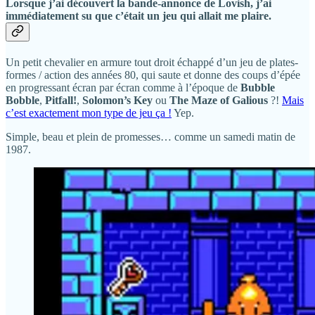
Lorsque j’ai découvert la bande-annonce de Lovish, j’ai
immédiatement su que c’était un jeu qui allait me plaire.
Un petit chevalier en armure tout droit échappé d’un jeu de plates-
formes / action des années 80, qui saute et donne des coups d’épée
en progressant écran par écran comme à l’époque de
Bubble
Bobble
,
Pitfall!
,
Solomon’s Key
ou
The Maze of Galious
?!
Mais
c’est exactement mon type de jeu ça !
Yep.
Simple, beau et plein de promesses… comme un samedi matin de
1987.