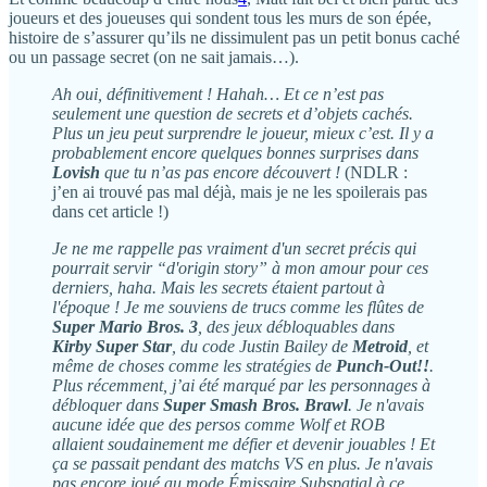
joueurs et des joueuses qui sondent tous les murs de son épée,
histoire de s’assurer qu’ils ne dissimulent pas un petit bonus caché
ou un passage secret (on ne sait jamais…).
Ah oui, définitivement ! Hahah… Et ce n’est pas
seulement une question de secrets et d’objets cachés.
Plus un jeu peut surprendre le joueur, mieux c’est. Il y a
probablement encore quelques bonnes surprises dans
Lovish
que tu n’as pas encore découvert !
(NDLR :
j’en ai trouvé pas mal déjà, mais je ne les spoilerais pas
dans cet article !)
Je ne me rappelle pas vraiment d'un secret précis qui
pourrait servir “d'origin story” à mon amour pour ces
derniers, haha. Mais les secrets étaient partout à
l'époque ! Je me souviens de trucs comme les flûtes de
Super Mario Bros. 3
, des jeux débloquables dans
Kirby Super Star
, du code Justin Bailey de
Metroid
, et
même de choses comme les stratégies de
Punch-Out!!
.
Plus récemment, j’ai été marqué par les personnages à
débloquer dans
Super Smash Bros. Brawl
. Je n'avais
aucune idée que des persos comme Wolf et ROB
allaient soudainement me défier et devenir jouables ! Et
ça se passait pendant des matchs VS en plus. Je n'avais
pas encore joué au mode Émissaire Subspatial à ce