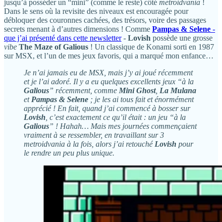
jusqu’à posséder un “mini” (comme le reste) côté
metroidvania
!
Dans le sens où la revisite des niveaux est encouragée pour
débloquer des couronnes cachées, des trésors, voire des passages
secrets menant à d’autres dimensions ! Comme
Pampas & Selene
-
que j’ai présenté dans cette newsletter
-
Lovish
possède une grosse
vibe
The Maze of Galious
! Un classique de Konami sorti en 1987
sur MSX, et l’un de mes jeux favoris, qui a marqué mon enfance…
Je n’ai jamais eu de MSX, mais j’y ai joué récemment
et je l’ai adoré. Il y a eu quelques excellents jeux “à la
Galious
” récemment, comme
Mini Ghost
,
La Mulana
et
Pampas & Selene
; je les ai tous fait et énormément
apprécié ! En fait, quand j’ai commencé à bosser sur
Lovish
, c’est exactement ce qu’il était : un jeu “à la
Galious
” ! Hahah… Mais mes journées commençaient
vraiment à se ressembler, en travaillant sur 3
metroidvania à la fois, alors j’ai retouché
Lovish
pour
le rendre un peu plus unique.