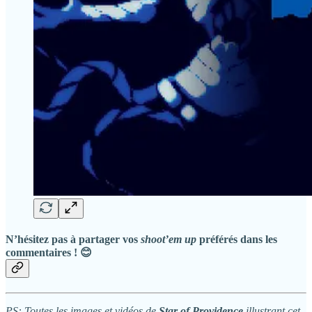
N’hésitez pas à partager vos
shoot’em up
préférés dans les
commentaires ! 😊
PS: Toutes les images et vidéos de
Star of Providence
illustrant cet