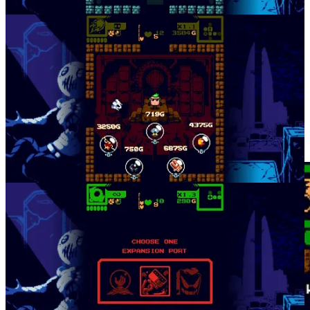
illimitées. Mais des armes spéciales de différents types et raretés
peuvent être trouvées. Et celles-ci s’auto-détruisent une fois leurs
munitions limitées épuisées.
Laser
,
Railgun
,
Revolver
,
Fireball…
on peut même débloquer une
épée ! Ces armes secondaires ultra puissantes doivent être achetées
dans le
Hub
principal du jeu, pour être “débloquées” avant de
pouvoir apparaître de façon aléatoire dans nos parties. Mais toutes
les épées, par exemple, ne se ressemblent pas ! Ces armes peuvent
prendre différentes formes, voire être personnalisées à l’aide de mots
clés leur attribuant une faculté particulière, comme celui de geler les
ennemis touchés.