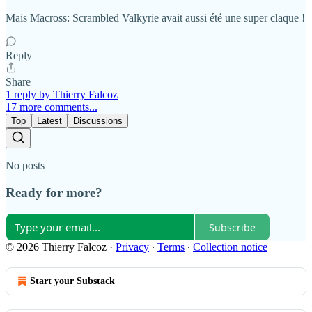
Mais Macross: Scrambled Valkyrie avait aussi été une super claque !
Reply
Share
1 reply by Thierry Falcoz
17 more comments...
Top
Latest
Discussions
No posts
Ready for more?
Subscribe
© 2026 Thierry Falcoz
·
Privacy
∙
Terms
∙
Collection notice
Start your Substack