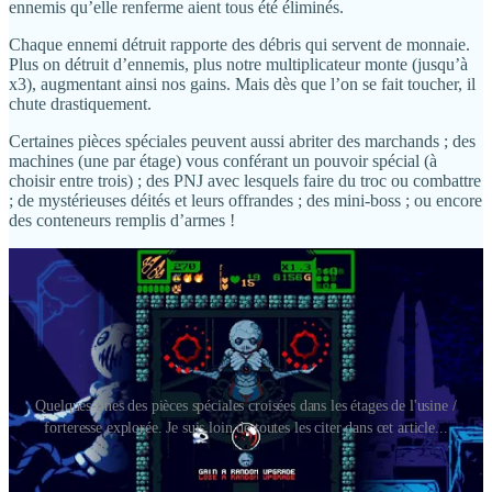
ennemis qu’elle renferme aient tous été éliminés.
Chaque ennemi détruit rapporte des débris qui servent de monnaie.
Plus on détruit d’ennemis, plus notre multiplicateur monte (jusqu’à
x3), augmentant ainsi nos gains. Mais dès que l’on se fait toucher, il
chute drastiquement.
Certaines pièces spéciales peuvent aussi abriter des marchands ; des
machines (une par étage) vous conférant un pouvoir spécial (à
choisir entre trois) ; des PNJ avec lesquels faire du troc ou combattre
; de mystérieuses déités et leurs offrandes ; des mini-boss ; ou encore
des conteneurs remplis d’armes !
Quelques-unes des pièces spéciales croisées dans les étages de l'usine /
forteresse explorée. Je suis loin de toutes les citer dans cet article...
Les armes ! Parlons-en. Notre petit vaisseau possède une arme de
base, un “
peashooter
” (comme dans
Mega Man
) aux munitions