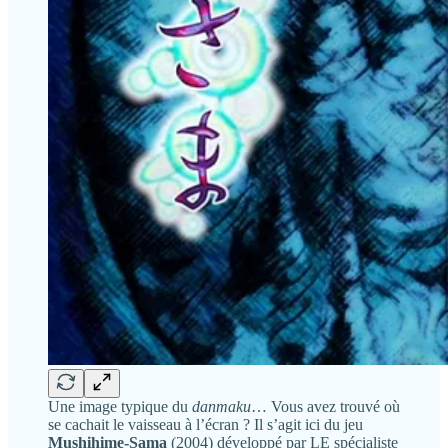
Une image typique du
danmaku
… Vous avez trouvé où
se cachait le vaisseau à l’écran ? Il s’agit ici du jeu
Mushihime-Sama
(2004) développé par LE spécialiste