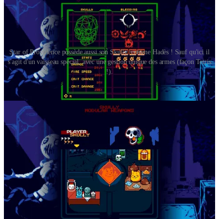
Star of Providence possède aussi son Skully, comme Hadès ! Sauf qu'ici il
s'agit d'un vaisseau spécial, avec une gestion unique des armes (façon Tetris
!).
Star of Providence
n’est pas pour tout le monde. Le jeu est difficile
et bien moins généreux dans son approche du
roguelite
qu’un titre
comme
Hadès
. S’il est également possible de décorer son
Hub
(la
pièce dans laquelle chaque partie commence) et de débloquer
quelques bonus à même de faciliter nos futures parties (comme le
One-Time Care Package
, à acheter dès qu’il apparaît dans la
boutique), on meurt la plupart du temps “sans rien gagner”... Sinon
l’expérience engrangée pour nous permettre d’aller toujours un peu
plus loin !
Mais la richesse de son
lore
(même les ennemis commencent à vous
parler dans le
Hub
!), la densité de ses secrets, sa spectaculaire
jouabilité et le renouvellement constant des capacités de nos petits
vaisseaux sont pour moi de puissants antidotes à la frustration
parfois ressentie.