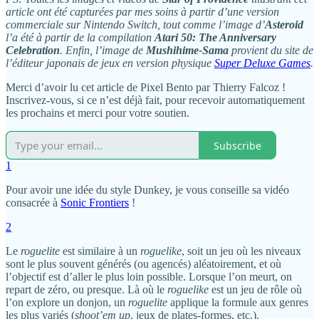
article ont été capturées par mes soins à partir d’une version
commerciale sur Nintendo Switch, tout comme l’image d’
Asteroid
l’a été à partir de la compilation
Atari 50: The Anniversary
Celebration
. Enfin, l’image de
Mushihime-Sama
provient du site de
l’éditeur japonais de jeux en version physique
Super Deluxe Games
.
Merci d’avoir lu cet article de Pixel Bento par Thierry Falcoz !
Inscrivez-vous, si ce n’est déjà fait, pour recevoir automatiquement
les prochains et merci pour votre soutien.
Subscribe
1
Pour avoir une idée du style Dunkey, je vous conseille sa vidéo
consacrée à
Sonic Frontiers
!
2
Le
roguelite
est similaire à un
roguelike
, soit un jeu où les niveaux
sont le plus souvent générés (ou agencés) aléatoirement, et où
l’objectif est d’aller le plus loin possible. Lorsque l’on meurt, on
repart de zéro, ou presque. Là où le
roguelike
est un jeu de rôle où
l’on explore un donjon, un
roguelite
applique la formule aux genres
les plus variés (
shoot’em up
, jeux de plates-formes, etc.).