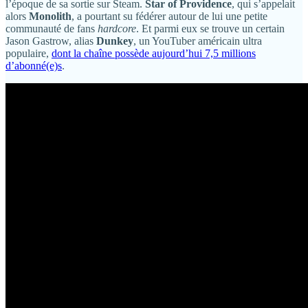
l’époque de sa sortie sur Steam.
Star of Providence
, qui s’appelait
alors
Monolith
, a pourtant su fédérer autour de lui une petite
communauté de fans
hardcore
. Et parmi eux se trouve un certain
Jason Gastrow, alias
Dunkey
, un YouTuber américain ultra
populaire,
dont la chaîne possède aujourd’hui 7,5 millions
d’abonné(e)s
.