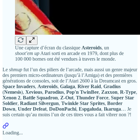
Une capture d’écran du classique
Asteroids
, un
shoot’em up
Atari sorti en arcade en 1979, dont plus de
100 000 bornes ont été vendues à travers le monde.
Le
shmup
fut l’un des piliers de l’arcade, mais aussi un genre majeur
des premiers micro-ordinateurs (jusqu’à l’Amiga) et des premières
générations de consoles, soit de l’Atari 2600 à la Dreamcast en gros.
Space Invaders
,
Asteroids
,
Galaga
,
River Raid
,
Gradius
(
Nemesis
),
Xevious
,
Parodius
,
Pop'n TwinBee
,
Zaxxon
,
R-Type
,
Xenon 2
,
Battle Squadron
,
Z-Out
,
Thunder Force
,
Super Star
Soldier
,
Radiant Silvergun
,
Twinkle Star Sprites
,
Border
Down
,
Under Defeat
,
DoDonPachi
,
Espgaluda
,
Ikaruga
… Je
suis certain qu’au moins l’un de ces titres vous a fait vibrer non ?!
Loading...