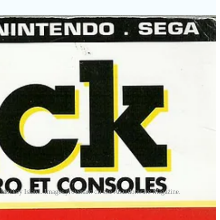
rie Monkey Island. Images provenant du site Abandonware Magazine.
e
Point & Click
” ne vend plus autant, et n’existe que grâce à la scène