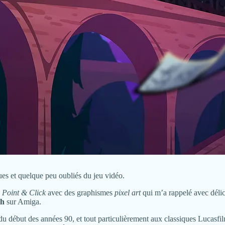
ues et quelque peu oubliés du jeu vidéo.
e
Point & Click
avec des graphismes
pixel art
qui m’a rappelé avec délic
th
sur Amiga.
début des années 90, et tout particulièrement aux classiques Lucasfil