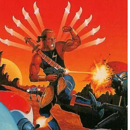
ue l’on peut encore avoir la chance de jouer à un
Loco Motive
et
ous faire progresser
e déductions, et d’expérimentations amusées