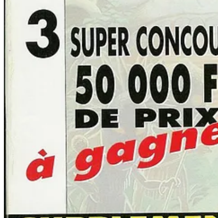
Le joueur incarne dans
Loco Motive
un avocat gaffeur qui finira accu
animations du jeu sont aussi délicieuses que ses dialogues (en anglais
Le pire, c’est que le
Point & Click
est loin d’être l’un des genres les pl
Quelques vétérans de l’époque Lucasfilm Games, comme Ron Gilbert 
pérennité du genre, voire de séries cultes, et ce bien au-delà des habit