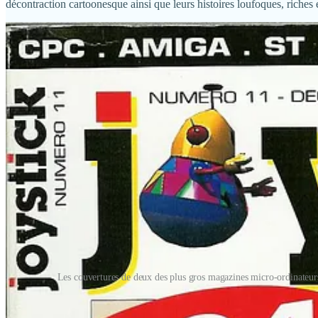
décontraction cartoonesque ainsi que leurs histoires loufoques, riches
Les couvertures de deux des plus gros magazines micro-ordinateur
Mais là où les jeux de la saga
Monkey Island
pouvaient faire la couv
indé.