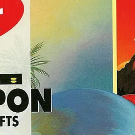
rée.
 celle de
Robust Games
, composée des frères Adam et Joseph Riches, q
es 90.
Escape Game
un puzzle ou une réaction méta, voire condescendante du jeu
ent hausser les sourcils de Fred Vargas
es dialogues déclenchés que pour récolter des indices susceptibles de n
re dont on déroule l’intrigue à son rythme, à force de tâtonnements, d