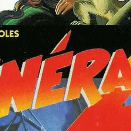
Digital, est une suite réalisée par deux des trois scénaristes /
designers
d