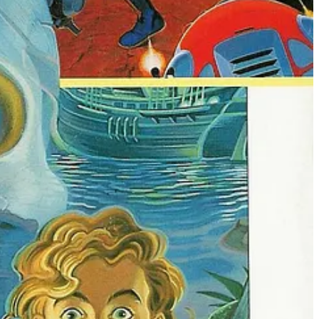
 le vrai coupable parmi une galerie de suspects hauts en couleur ! Les
oken Age
) ont effet assuré au fil des années et de leur carrière la