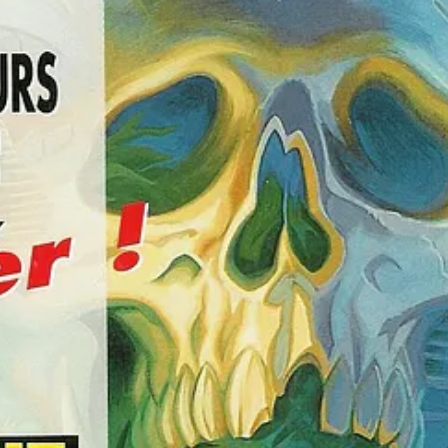
sé du meurtre d’une richissime aristocrate. A vous de l’aider à trouver
).
us mal lotis.
(‎
Thimbleweed Park
,
Return to Monkey Island
) et Tim Schafer (
Br
uels
remasters
et autres
remakes
.