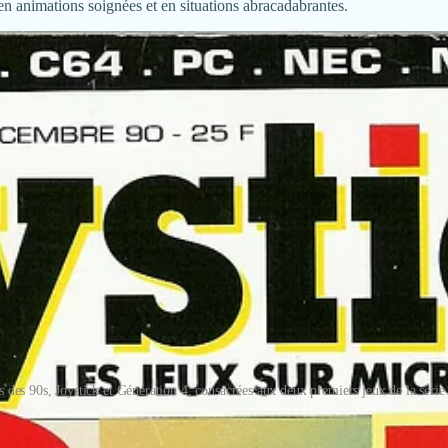
 en animations soignées et en situations abracadabrantes.
s des 90s, Joystick et Génération 4, consacrées aux deux premiers jeux de la sé
erture des magazines papier de l’époque, aujourd’hui le genre “aventur