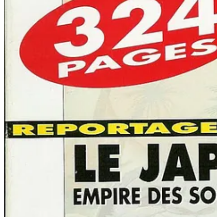
Le genre est devenu “niche”, pour reprendre l’expression consac
Et c’est uniquement grâce à la passion de minuscules équipes, comme
ainsi redécouvrir la saveur unique d’un genre ayant régné sur les anné
Comme le plaisir…
de fouiller un écran de jeu comme s’il s’agissait d’une pièce d’
d’associer des objets improbables en espérant obtenir la clé d’
de suivre la trame d’une enquête dont les rebondissements ferai
d’interroger des personnages clichés, davantage pour s’amuser d
ou simplement d’avoir la sensation d’être au coeur d’une aventu