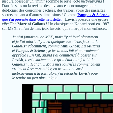
jusqu’à posséder un “mini” (comme le reste) côté
metroidvania
!
Dans le sens où la revisite des niveaux est encouragée pour
débloquer des couronnes cachées, des trésors, voire des passages
secrets menant à d’autres dimensions ! Comme
Pampas & Selene
-
que j’ai présenté dans cette newsletter
-
Lovish
possède une grosse
vibe
The Maze of Galious
! Un classique de Konami sorti en 1987
sur MSX, et l’un de mes jeux favoris, qui a marqué mon enfance…
Je n’ai jamais eu de MSX, mais j’y ai joué récemment
et je l’ai adoré. Il y a eu quelques excellents jeux “à la
Galious
” récemment, comme
Mini Ghost
,
La Mulana
et
Pampas & Selene
; je les ai tous fait et énormément
apprécié ! En fait, quand j’ai commencé à bosser sur
Lovish
, c’est exactement ce qu’il était : un jeu “à la
Galious
” ! Hahah… Mais mes journées commençaient
vraiment à se ressembler, en travaillant sur 3
metroidvania à la fois, alors j’ai retouché
Lovish
pour
le rendre un peu plus unique.