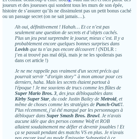
joueurs et des joueuses qui sondent tous les murs de son épée,
histoire de s’assurer qu’ils ne dissimulent pas un petit bonus caché
ou un passage secret (on ne sait jamais…).
Ah oui, définitivement ! Hahah… Et ce n’est pas
seulement une question de secrets et d’objets cachés.
Plus un jeu peut surprendre le joueur, mieux c’est. Il y a
probablement encore quelques bonnes surprises dans
Lovish
que tu n’as pas encore découvert !
(NDLR :
j’en ai trouvé pas mal déjà, mais je ne les spoilerais pas
dans cet article !)
Je ne me rappelle pas vraiment d'un secret précis qui
pourrait servir “d'origin story” à mon amour pour ces
derniers, haha. Mais les secrets étaient partout à
l'époque ! Je me souviens de trucs comme les flûtes de
Super Mario Bros. 3
, des jeux débloquables dans
Kirby Super Star
, du code Justin Bailey de
Metroid
, et
même de choses comme les stratégies de
Punch-Out!!
.
Plus récemment, j’ai été marqué par les personnages à
débloquer dans
Super Smash Bros. Brawl
. Je n'avais
aucune idée que des persos comme Wolf et ROB
allaient soudainement me défier et devenir jouables ! Et
ça se passait pendant des matchs VS en plus. Je n'avais
pas encore joué au mode Émissaire Subspatial à ce