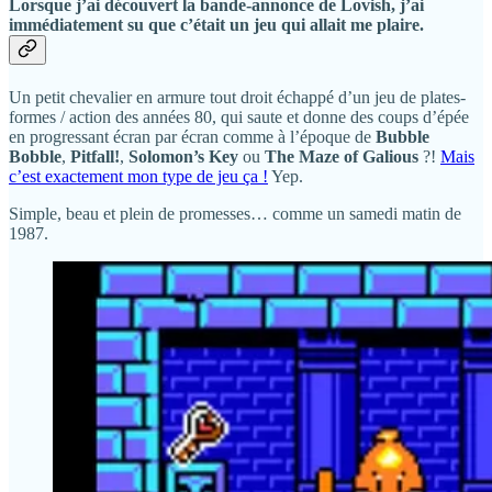
Lorsque j’ai découvert la bande-annonce de Lovish, j’ai
immédiatement su que c’était un jeu qui allait me plaire.
Un petit chevalier en armure tout droit échappé d’un jeu de plates-
formes / action des années 80, qui saute et donne des coups d’épée
en progressant écran par écran comme à l’époque de
Bubble
Bobble
,
Pitfall!
,
Solomon’s Key
ou
The Maze of Galious
?!
Mais
c’est exactement mon type de jeu ça !
Yep.
Simple, beau et plein de promesses… comme un samedi matin de
1987.