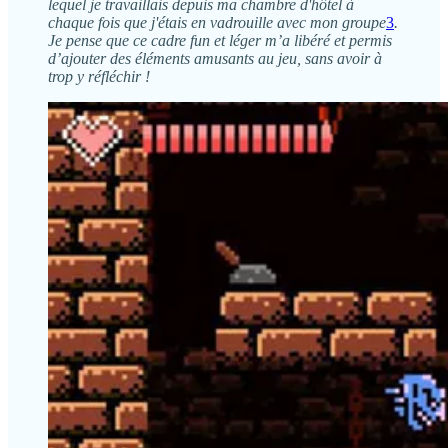
lequel je travaillais depuis ma chambre d'hôtel à
chaque fois que j'étais en vadrouille avec mon groupe
3
.
Je pense que ce cadre fun et léger m’a libéré et permis
d’ajouter des éléments amusants au jeu, sans avoir à
trop y réfléchir !