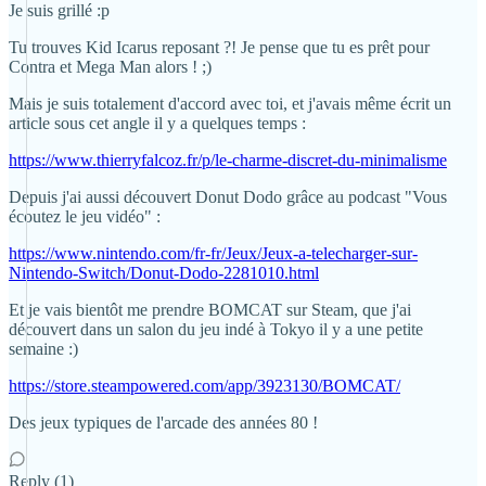
Je suis grillé :p
Tu trouves Kid Icarus reposant ?! Je pense que tu es prêt pour
Contra et Mega Man alors ! ;)
Mais je suis totalement d'accord avec toi, et j'avais même écrit un
article sous cet angle il y a quelques temps :
https://www.thierryfalcoz.fr/p/le-charme-discret-du-minimalisme
Depuis j'ai aussi découvert Donut Dodo grâce au podcast "Vous
écoutez le jeu vidéo" :
https://www.nintendo.com/fr-fr/Jeux/Jeux-a-telecharger-sur-
Nintendo-Switch/Donut-Dodo-2281010.html
Et je vais bientôt me prendre BOMCAT sur Steam, que j'ai
découvert dans un salon du jeu indé à Tokyo il y a une petite
semaine :)
https://store.steampowered.com/app/3923130/BOMCAT/
Des jeux typiques de l'arcade des années 80 !
Reply (1)