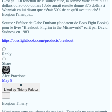
C'est ça ! En fonction de la source citée, la somme varie entre 5000
dollars ou 30 000 dollars ! Jobs aurait ensuite donné 375 dollars à
Wozniak en lui disant que c'était 50% de ce qu'il avait touché !
Bonjour l'arnaque...
Source : Préface de Gabe Durham (fondateur de Boss Fight Books)
pour le livre "Breakout: Pilgrim in the Microworld" écrit par David
Sudnow en 1983.
https://bossfightbooks.com/products/breakout
Reply
Share
Alex Praedone
May 8
Liked by Thierry Falcoz
Bonjour Thierry,
Merci pour cette newsletter du vendredi. Tout cela ne nous rajeunit