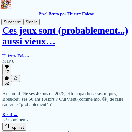
Pixel Bento par Thierry Falcoz
Subscribe
Sign in
Ces jeux sont (probablement...)
aussi vieux…
Thierry Falcoz
May 8
17
32
Arkanoid fête ses 40 ans en 2026, et le papa du casse-briques,
Breakout, ses 50 ans ! Alors ? Qui vient (comme moi 😅) de faire
sauter le "probablement" ?
Read →
32 Comments
Top first