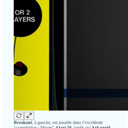
Breakout
, à gauche, est jouable dans l’excellente
“compilation / Musée”
Atari 50
, tandis qu’
Arkanoid
,