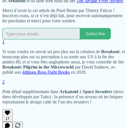
de
Arkanoid
et sa suite sont issus du site
The Arcade Flyer Archive
.
Merci d’avoir lu cet article de Pixel Bento par Thierry Falcoz !
Inscrivez-vous, si ce n’est déjà fait, pour recevoir automatiquement
les prochains et merci pour votre soutien.
Subscribe
1
Si vous voulez en savoir un peu plus sur la création de
Breakout
, et
beaucoup plus sur sa perception à sa sortie aux US à la fin des
années 80, et si vous êtes anglophone aussi, je vous conseille de lire
Breakout: Pilgrim in the Microworld
par David Sudnow, re-
publié aux
éditions Boss Fight Books
en 2020.
2
Petit détail supplémentaire liant
Arkanoid
à
Space Invaders
(deux
titres développés par Taito) : la présence d’un niveau où les briques
reproduisent le
design
culte de l’un des
invaders
!
17