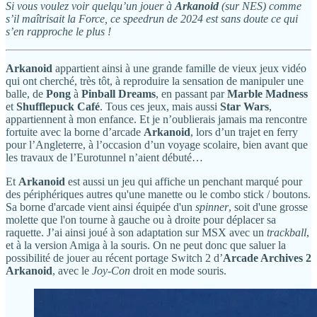
Si vous voulez voir quelqu’un jouer à
Arkanoid
(sur NES) comme
s’il maîtrisait la Force, ce speedrun de 2024 est sans doute ce qui
s’en rapproche le plus !
Arkanoid
appartient ainsi à une grande famille de vieux jeux vidéo
qui ont cherché, très tôt, à reproduire la sensation de manipuler une
balle, de
Pong
à
Pinball Dreams
, en passant par
Marble Madness
et
Shufflepuck Café
. Tous ces jeux, mais aussi
Star Wars
,
appartiennent à mon enfance. Et je n’oublierais jamais ma rencontre
fortuite avec la borne d’arcade
Arkanoid
, lors d’un trajet en ferry
pour l’Angleterre, à l’occasion d’un voyage scolaire, bien avant que
les travaux de l’Eurotunnel n’aient débuté…
Et
Arkanoid
est aussi un jeu qui affiche un penchant marqué pour
des périphériques autres qu'une manette ou le combo stick / boutons.
Sa borne d'arcade vient ainsi équipée d'un
spinner
, soit d'une grosse
molette que l'on tourne à gauche ou à droite pour déplacer sa
raquette. J’ai ainsi joué à son adaptation sur MSX avec un
trackball
,
et à la version Amiga à la souris. On ne peut donc que saluer la
possibilité de jouer au récent portage Switch 2 d’
Arcade Archives 2
Arkanoid
, avec le
Joy-Con
droit en mode souris.