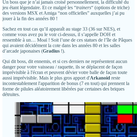
Un boss que je n’ai jamais croisé personnellement, la difficulté du
jeu étant légendaire. Et ce malgré les “
trainers
“ (options de triche)
des versions MSX et Amiga “non officielles” auxquelles j’ai pu
jouer à la fin des années 80 !
Sachez en tout cas qu’il apparaît au stage 33 (36 sur NES), et
comme vous avez pu le voir ci-dessus, il s’appelle DOH et
ressemble à un… Moaï ! Soit l’une de ces statues de l’île de Pâques
qui avaient décidément la cote dans les années 80 et les salles
d’arcade japonaises (
Gradius
!).
Qui dit boss, dit ennemis, et si ces derniers ne représentent aucun
danger pour votre vaisseau / raquette, ils se déplacent de façon
imprévisible à l'écran et peuvent dévier votre balle de façon toute
aussi imprévisible. Mais le plus gros apport d'
Arkanoid
reste
incontestablement l'apparition de bonus (7 en tout) qui prennent la
forme de pilules aléatoirement libérées par certaines des briques
détruites.