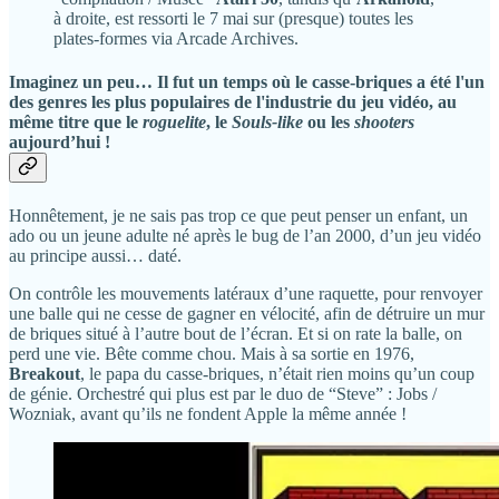
à droite, est ressorti le 7 mai sur (presque) toutes les
plates-formes via Arcade Archives.
Imaginez un peu… Il fut un temps où le casse-briques a été l'un
des genres les plus populaires de l'industrie du jeu vidéo, au
même titre que le
roguelite
, le
Souls-like
ou les
shooters
aujourd’hui !
Honnêtement, je ne sais pas trop ce que peut penser un enfant, un
ado ou un jeune adulte né après le bug de l’an 2000, d’un jeu vidéo
au principe aussi… daté.
On contrôle les mouvements latéraux d’une raquette, pour renvoyer
une balle qui ne cesse de gagner en vélocité, afin de détruire un mur
de briques situé à l’autre bout de l’écran. Et si on rate la balle, on
perd une vie. Bête comme chou. Mais à sa sortie en 1976,
Breakout
, le papa du casse-briques, n’était rien moins qu’un coup
de génie. Orchestré qui plus est par le duo de “Steve” : Jobs /
Wozniak, avant qu’ils ne fondent Apple la même année !