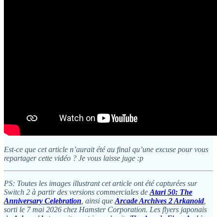
Est-ce que cet article n’aurait été au final qu’une excuse pour vous
repartager cette vidéo ? Je vous laisse juge :p
PS: Toutes les images illustrant cet article ont été capturées sur
Switch 2 à partir des versions commerciales de
Atari 50: The
Anniversary Celebration
, ainsi que
Arcade Archives 2 Arkanoid
,
sorti le 7 mai 2026 chez Hamster Corporation. Les flyers japonais