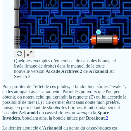
Quelques exemples d’ennemis et de capsules bonus, ici
listée (image de droite) dans le manuel de la toute
nouvelle version
Arcade Archives 2
de
Arkanoid
sur
Switch 2.
Pour profiter de l’effet de ces pilules, il faudra bien sûr les “avaler",
en les attrapant avec sa raquette. Parmi les pouvoirs que l'on peut
obtenir, on notera celui qui agrandit la raquette (E) ou lui accorde la
possibilité de tirer (L) ! Ce dernier étant sans doute mon préféré,
puisqu'en permettant de
shooter
les briques, il fait soudainement
basculer
Arkanoid
du casse-briques au
shmup
à la
Space
Invaders
, bouclant ainsi la boucle initiée par
Breakout
.
2
Le dernier ajout clé d’
Arkanoid
au genre du casse-briques est