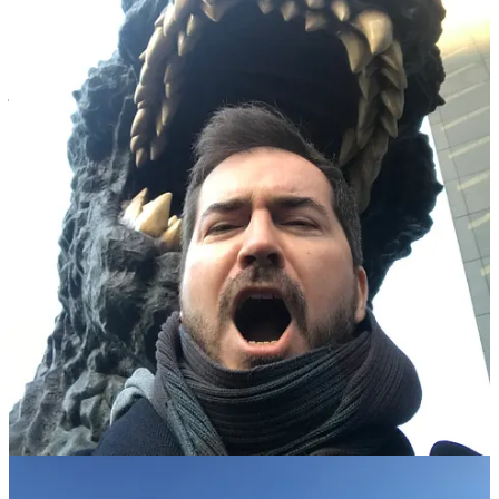
tant que journaliste de la presse spécialisée jeu vidéo. Vous m’avez
peut être lu dans
Génération 4
(oui, oui, le magazine papier des
années 90, époque Amiga / Atari ST), ou vu à la télé sur
Game One
peu après la sortie de Pikmin sur GameCube, ou alors sur
Nolife
, où
j’ai eu la chance de travailler de 2008 à 2015.
Après quelques années passées chez
Ubisoft
, mon épouse et moi
décidons de partir nous installer à
Tokyo en 2018
, où nous habitons
depuis ! J’ai lancé le podcast
Pixel Bento
- auquel cette newsletter