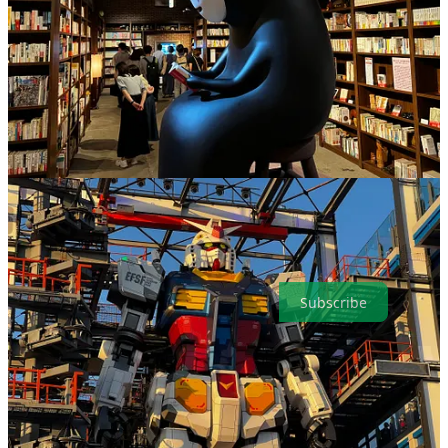
Pour commencer, voici trois articles qui résument bien ce que
vous trouverez ici :
L’incroyable histoire du Game Over de Super Mario Maker !
Mon article le plus partagé, et une histoire pleine de suspense.
Qu’est-ce qui m’a motivé à passer 1000 heures dans Animal
Crossing ?
1000 heures, ça mérite bien une explication !
Est-ce qu’aimer jouer à Picross fait de moi un vieux ?!
Parce
que vous vous posez probablement la même question 😬
Inscrivez-vous pour bénéficier d’un accès complet et régulier à cette
newsletter, qui me permettra de réagir “à chaud” à l’actualité
culturelle que nous aimons tous·tes !
Subscribe
Subscribe to Pixel Bento par Thierry
Falcoz