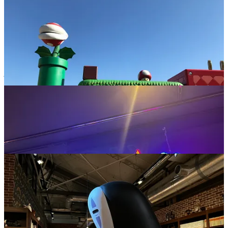
emprunte le nom - en 2019, avec mes amis Axel, Marc et Nicolas,
qui vivent également au Japon. Et aujourd’hui, je lance avec vous
cette newsletter, qui est un peu le fruit de toutes ces années passées à
apprendre le japonais, mais aussi à découvrir une nouvelle vie ici, au
pays des gachapon et des sources d’eau chaude. L’idée est donc de
partager avec vous des tranches de vie culturelle “
made in Japan
”,
mais surtout d’écrire sur les sujets qui m’ont toujours passionné : le
jeu vidéo, le cinéma, la littérature, et la pop culture en général.