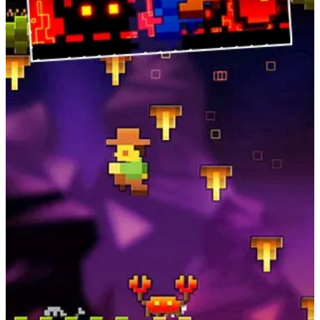
Castaway
est un peu le descendant spirituel de cette série. Et
j’espère que Johan Vinet ainsi que d’autres développeurs et
développeuses continueront à explorer le potentiel ludique et
commercial de ces “mini-bouchées de jeu vidéo”, qui s’adaptent si
bien à nos emplois du temps toujours plus chargés.
Dans sa communication, Johan a d’ailleurs suggéré que
Castaway
pourrait n’être qu’une… mise en bouche !
Les joueurs qui ont terminé Castaway savent que
certaines questions restent en suspens, et c’est
volontaire : j’ai toujours envisagé d’ajouter des
épisodes. Je ne peux rien promettre pour l’instant car je
suis en phase de préproduction, mais l’idée est
d’introduire de nouveaux personnages, chacun avec
des capacités uniques, dans un environnement qui lui
est propre. Si le premier épisode (l’aventure de Martin)
propose une Tour de la Mort après avoir terminé le
mode Histoire, ce sera peut-être une toute autre
proposition dans les futurs épisodes. Pour ce qui est du
format de distribution de ces épisodes potentiels, il est
trop tôt pour en parler.
Un grand merci à Johan pour avoir eu la gentillesse de prendre le
temps de répondre à mes questions par e-mail !