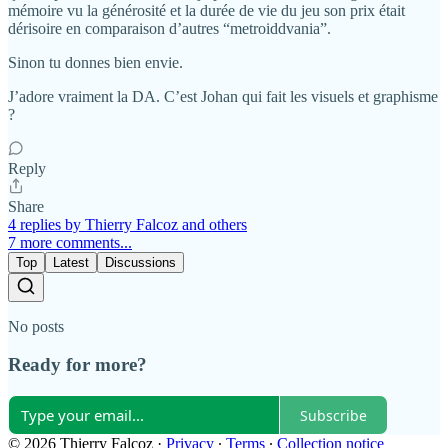
mémoire vu la générosité et la durée de vie du jeu son prix était
dérisoire en comparaison d’autres “metroiddvania”.
Sinon tu donnes bien envie.
J’adore vraiment la DA. C’est Johan qui fait les visuels et graphisme
?
Reply
Share
4 replies by Thierry Falcoz and others
7 more comments...
Top
Latest
Discussions
No posts
Ready for more?
Subscribe
© 2026 Thierry Falcoz
·
Privacy
∙
Terms
∙
Collection notice