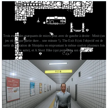
Trois exemples marquants de micro-jeux avec de gauche à droite : Minit (un
jeu où chaque partie dure... une minute !), The Exit 8 (où l'objectif est de
sortir de la station de Shinjuku en empruntant le même couloir plusieurs fois
de suite), et A Short Hike (qui porte bien son nom !).
Les “
walking simulators
” comme
Gone Home
,
What Remains of
Edith Finch
ou
Firewatch
se sont aussi faits les hérauts d’une
durée de vie plus courte. Et n’oublions pas les genres issus de
l’arcade, comme le
beat’em all
ou les
shoot’em up
par exemple. Les
continues
infinis qu’ils ont gagné avec leur portage sur consoles et
PC, ont le mérite de réduire leur difficulté et par voie de
conséquence leur durée de vie jusque là artificiellement allongée !
Mais
Castaway
est étonnant dans son concept. Le jeu ne cherche
pas à raconter une histoire complexe, ni à proposer une narration
décalée ou un concept perché, mais plutôt à réduire l’expérience
The Legend of Zelda
à sa plus simple expression : arrivée dans un