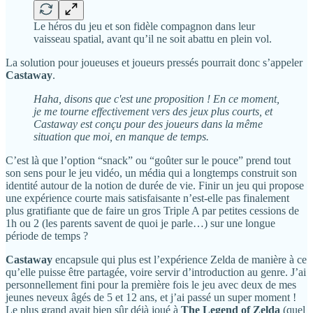
Le héros du jeu et son fidèle compagnon dans leur
vaisseau spatial, avant qu’il ne soit abattu en plein vol.
La solution pour joueuses et joueurs pressés pourrait donc s’appeler
Castaway
.
Haha, disons que c'est une proposition ! En ce moment,
je me tourne effectivement vers des jeux plus courts, et
Castaway est conçu pour des joueurs dans la même
situation que moi, en manque de temps.
C’est là que l’option “snack” ou “goûter sur le pouce” prend tout
son sens pour le jeu vidéo, un média qui a longtemps construit son
identité autour de la notion de durée de vie. Finir un jeu qui propose
une expérience courte mais satisfaisante n’est-elle pas finalement
plus gratifiante que de faire un gros Triple A par petites cessions de
1h ou 2 (les parents savent de quoi je parle…) sur une longue
période de temps ?
Castaway
encapsule qui plus est l’expérience Zelda de manière à ce
qu’elle puisse être partagée, voire servir d’introduction au genre. J’ai
personnellement fini pour la première fois le jeu avec deux de mes
jeunes neveux âgés de 5 et 12 ans, et j’ai passé un super moment !
Le plus grand avait bien sûr déjà joué à
The Legend of Zelda
(quel