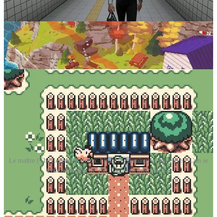
monde “à poil” ; exploration mâtinée de puzzles et de combats ;
donjons menant à un boss, qui une fois vaincu donne accès à un
outil permettant de poursuivre son exploration (grappin, etc.).
Sauf qu’avec Castaway, tout est en taille
XXS
!
Le maître (The Legend of Zelda: Link's Awakening) et son élève ! L'un se
termine en plus de 15h, l'autre en moins d'1h !
3 mini donjons et 2 outils à acquérir, avec en prime le déblocage en
fin de partie d’une option
speedrun
et d’un mode “
roguelite
”. Ce
dernier, appelé La Tour (dont on doit bien entendu gravir les étages),
rallonge la durée de vie du jeu, même si ici la “durée de vie” n’est