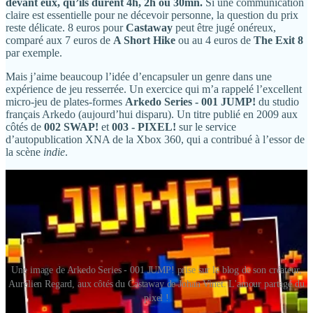
devant eux, qu’ils durent 4h, 2h ou 30mn.
Si une communication
claire est essentielle pour ne décevoir personne, la question du prix
reste délicate. 8 euros pour
Castaway
peut être jugé onéreux,
comparé aux 7 euros de
A Short Hike
ou au 4 euros de
The Exit 8
par exemple.
Mais j’aime beaucoup l’idée d’encapsuler un genre dans une
expérience de jeu resserrée. Un exercice qui m’a rappelé l’excellent
micro-jeu de plates-formes
Arkedo Series - 001 JUMP!
du studio
français Arkedo (aujourd’hui disparu). Un titre publié en 2009 aux
côtés de
002 SWAP!
et
003 - PIXEL!
sur le service
d’autopublication XNA de la Xbox 360, qui a contribué à l’essor de
la scène
indie
.
Une image de Arkedo Series - 001 JUMP! prise sur le blog de son créateur,
Aurélien Regard, aux côtés du Castaway de Johan Vinet. L'amour partagé du
pixel !