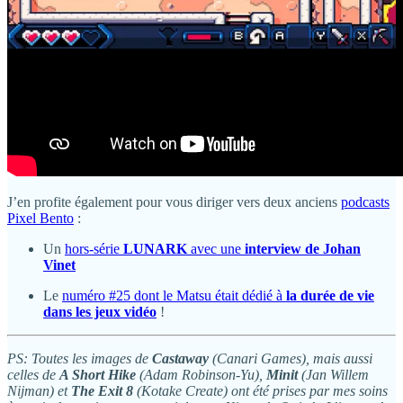
J’en profite également pour vous diriger vers deux anciens
podcasts
Pixel Bento
:
Un
hors-série
LUNARK
avec une
interview de Johan
Vinet
Le
numéro #25 dont le Matsu était dédié à
la durée de vie
dans les jeux vidéo
!
PS: Toutes les images de
Castaway
(Canari Games), mais aussi
celles de
A Short Hike
(Adam Robinson-Yu),
Minit
(Jan Willem
Nijman) et
The Exit 8
(Kotake Create) ont été prises par mes soins