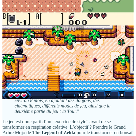
pas vraiment le propos…
Johan Vinet, son créateur solo (il a tout fait : graphismes,
musique et programmation), nous parle de la gestation du jeu…
Castaway est né d'un projet Pico-8 sur lequel je
travaillais en 2016 avec un ancien collègue de Tribute
Games. À l’origine, c'était un exercice de style, un défi
technique où l'on souhaitait créer un Zelda-like ultra
condensé dans un cadre limité. La version initiale du
jeu était encore plus simplifiée, mais nous avons dû
l’abandonner par manque de temps. Pendant le
développement de LUNARK, j'avais besoin de pauses
créatives, alors j'ai commencé à le porter sous
GameMaker, en gardant l’essentiel intact. Finalement,
après la sortie de LUNARK, pour sortir de cette phase
difficile d’après-projet, j'ai décidé de transformer
Castaway en un jeu commercial. J'y ai consacré
environ 8 mois, en ajoutant des donjons, des
cinématiques, différents modes de jeu, ainsi que la
deuxième partie du jeu : la Tour.
”
Le jeu est donc parti d’un “exercice de style” avant de se
transformer en respiration créative. L’objectif ? Prendre le Grand
Arbre Mojo de
The Legend of Zelda
pour le transformer en bonsaï