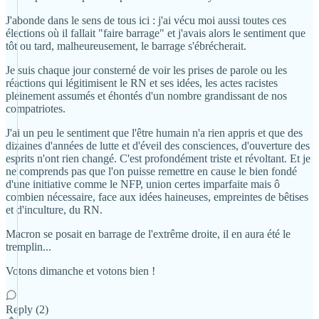
J'abonde dans le sens de tous ici : j'ai vécu moi aussi toutes ces
élections où il fallait "faire barrage" et j'avais alors le sentiment que
tôt ou tard, malheureusement, le barrage s'ébrécherait.
Je suis chaque jour consterné de voir les prises de parole ou les
réactions qui légitimisent le RN et ses idées, les actes racistes
pleinement assumés et éhontés d'un nombre grandissant de nos
compatriotes.
J'ai un peu le sentiment que l'être humain n'a rien appris et que des
dizaines d'années de lutte et d'éveil des consciences, d'ouverture des
esprits n'ont rien changé. C'est profondément triste et révoltant. Et je
ne comprends pas que l'on puisse remettre en cause le bien fondé
d'une initiative comme le NFP, union certes imparfaite mais ô
combien nécessaire, face aux idées haineuses, empreintes de bêtises
et d'inculture, du RN.
Macron se posait en barrage de l'extrême droite, il en aura été le
tremplin...
Votons dimanche et votons bien !
Reply (2)