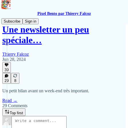
Pixel Bento par Thierry Falcoz
Subscribe
Sign in
Une newsletter un peu
spéciale…
Thierry Falcoz
Jun 28, 2024
39
29
8
Un petit bilan avant un week-end très important.
Read →
29 Comments
Top first