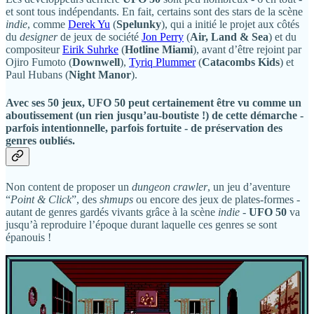
et sont tous indépendants. En fait, certains sont des stars de la scène
indie
, comme
Derek Yu
(
Spelunky
), qui a initié le projet aux côtés
du
designer
de jeux de société
Jon Perry
(
Air, Land & Sea
) et du
compositeur
Eirik Suhrke
(
Hotline Miami
), avant d’être rejoint par
Ojiro Fumoto (
Downwell
),
Tyriq Plummer
(
Catacombs Kids
) et
Paul Hubans (
Night Manor
).
Avec ses 50 jeux,
UFO 50
peut certainement être vu comme un
aboutissement (un rien jusqu’au-boutiste !) de cette démarche -
parfois intentionnelle, parfois fortuite - de préservation des
genres oubliés.
Non content de proposer un
dungeon crawler
, un jeu d’aventure
“
Point & Click
”, des
shmups
ou encore des jeux de plates-formes -
autant de genres gardés vivants grâce à la scène
indie
-
UFO 50
va
jusqu’à reproduire l’époque durant laquelle ces genres se sont
épanouis !