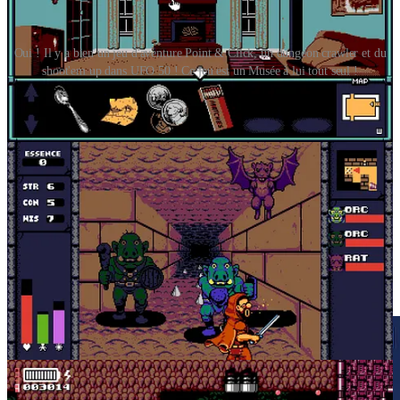
Oui ! Il y a bien un jeu d'aventure Point & Click, un dungeon crawler et du
shoot'em up dans UFO 50 ! Ce jeu est un Musée à lui tout seul !
Nous sommes gâté(e)s. Cette année 2024 a été une nouvelle fois
marquée par la sortie d’innombrables jeux indépendants d’une
qualité ébouriffante. Qu’ils émulent des genres du passé pour les
garder vivants, tout en rendant un hommage direct à de vieux
classiques, comme le fait
Loco Motive
… Ou qu’ils proposent au
contraire des hybridations et des concepts novateurs, les jeux
indie
sont une source inépuisable de satisfaction vidéoludique.
Pour en savoir plus sur
UFO 50
, je vous encourage à écouter l’un
des derniers épisodes du podcast montréalais
Le Grand Rattrapage
.
Et ne ratez pas
les émissions hebdomadaires d’Origami
grâce
auxquelles j’ai pu découvrir
Loco Motive
et bien d’autres perles
indés venues allonger ma pile of shame !