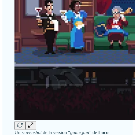
Un
screenshot
de la version “
game jam
” de
Loco