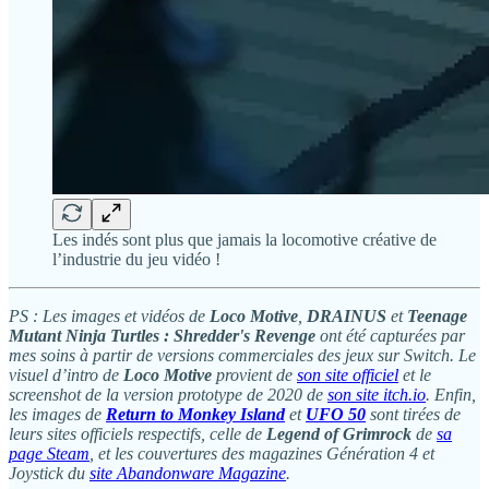
Les indés sont plus que jamais la locomotive créative de
l’industrie du jeu vidéo !
PS : Les images et vidéos de
Loco Motive
,
DRAINUS
et
Teenage
Mutant Ninja Turtles : Shredder's Revenge
ont été capturées par
mes soins à partir de versions commerciales des jeux sur Switch. Le
visuel d’intro de
Loco Motive
provient de
son site officiel
et le
screenshot de la version prototype de 2020 de
son site itch.io
. Enfin,
les images de
Return to Monkey Island
et
UFO 50
sont tirées de
leurs sites officiels respectifs, celle de
Legend of Grimrock
de
sa
page Steam
, et les couvertures des magazines Génération 4 et
Joystick du
site Abandonware Magazine
.