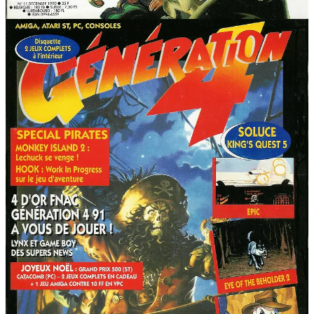
de fouiller un écran de jeu comme s’il s’agissait d’une pièce
d’
Escape Game
d’associer des objets improbables en espérant obtenir la clé
d’un puzzle ou une réaction méta, voire condescendante du
jeu
de suivre la trame d’une enquête dont les rebondissements
feraient hausser les sourcils de Fred Vargas
d’interroger des personnages clichés, davantage pour
s’amuser des dialogues déclenchés que pour récolter des
indices susceptibles de nous faire progresser
ou simplement d’avoir la sensation d’être au coeur d’une
aventure dont on déroule l’intrigue à son rythme, à force de
tâtonnements, de déductions, et d’expérimentations amusées