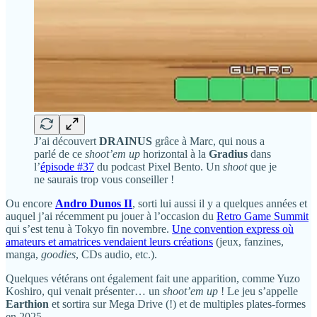
J’ai découvert
DRAINUS
grâce à Marc, qui nous a
parlé de ce
shoot’em up
horizontal à la
Gradius
dans
l’
épisode #37
du podcast Pixel Bento. Un
shoot
que je
ne saurais trop vous conseiller !
Ou encore
Andro Dunos II
, sorti lui aussi il y a quelques années et
auquel j’ai récemment pu jouer à l’occasion du
Retro Game Summit
qui s’est tenu à Tokyo fin novembre.
Une convention express où
amateurs et amatrices vendaient leurs créations
(jeux, fanzines,
manga,
goodies
, CDs audio, etc.).
Quelques vétérans ont également fait une apparition, comme Yuzo
Koshiro, qui venait présenter… un
shoot’em up
! Le jeu s’appelle
Earthion
et sortira sur Mega Drive (!) et de multiples plates-formes
en 2025.