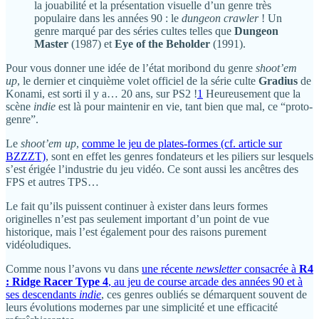
la jouabilité et la présentation visuelle d’un genre très
populaire dans les années 90 : le
dungeon crawler
! Un
genre marqué par des séries cultes telles que
Dungeon
Master
(1987) et
Eye of the Beholder
(1991).
Pour vous donner une idée de l’état moribond du genre
shoot’em
up
, le dernier et cinquième volet officiel de la série culte
Gradius
de
Konami, est sorti il y a… 20 ans, sur PS2 !
1
Heureusement que la
scène
indie
est là pour maintenir en vie, tant bien que mal, ce “proto-
genre”.
Le
shoot’em up
,
comme le jeu de plates-formes (cf. article sur
BZZZT)
, sont en effet les genres fondateurs et les piliers sur lesquels
s’est érigée l’industrie du jeu vidéo. Ce sont aussi les ancêtres des
FPS et autres TPS…
Le fait qu’ils puissent continuer à exister dans leurs formes
originelles n’est pas seulement important d’un point de vue
historique, mais l’est également pour des raisons purement
vidéoludiques.
Comme nous l’avons vu dans
une récente
newsletter
consacrée à
R4
: Ridge Racer Type 4
, au jeu de course arcade des années 90 et à
ses descendants
indie
, ces genres oubliés se démarquent souvent de
leurs évolutions modernes par une simplicité et une efficacité