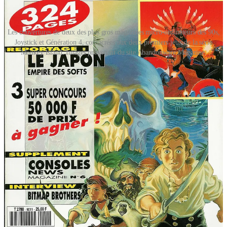
Les couvertures de deux des plus gros magazines micro-ordinateurs des 90s,
Joystick et Génération 4, consacrées aux deux premiers jeux de la série
Monkey Island. Images provenant du site Abandonware Magazine.
Mais là où les jeux de la saga
Monkey Island
pouvaient faire la
couverture des magazines papier de l’époque, aujourd’hui le genre
“aventure
Point & Click
” ne vend plus autant, et n’existe que grâce
à la scène indé.
Le genre est devenu “niche”, pour reprendre l’expression
consacrée.
Et c’est uniquement grâce à la passion de minuscules équipes,
comme celle de
Robust Games
, composée des frères Adam et
Joseph Riches, que l’on peut encore avoir la chance de jouer à un
Loco Motive
et ainsi redécouvrir la saveur unique d’un genre ayant
régné sur les années 90.
Comme le plaisir…