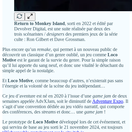
Return to Monkey Island
, sorti en 2022 et édité par
Devolver Digital, est une suite réalisée par deux des
trois scénaristes /
designers
des premiers jeux de la série
culte : Ron Gilbert et Dave Grossman.
Plus encore qu’un
remake
, qui permet à un nouveau public de
découvrir un classique d’un genre oublié, un jeu comme
Loco
Motive
est le garant de la survie du genre. Pour la simple raison
qu’il lui apporte du sang neuf, et donc une vitalité le détachant du
simple appel de la nostalgie.
Et
Loco Motive
, comme beaucoup d’autres, n’existerait pas sans
l’énergie et la volonté de la scène du jeu indépendant…
Ce jeu d’aventure est né en 2020 à l’issue d’une
game jam
de deux
semaines appelée AdvXJam, soit le diminutif de
Adventure Expo
. Il
s’agit d’une convention dédiée au jeu vidéo narratif, qui comporte
des conférences, des
streams
et donc… une
game jam
!
Le prototype de
Loco Motive
développé lors de cet événement, et
qui servira de base au jeu sorti le 21 novembre 2024, est toujours