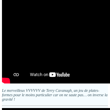
Le merveilleux VVVVVV de Terry Cavanagh, un jeu de plates-
formes pour le moins particulier car on ne saute pas… on inverse la
gravité !