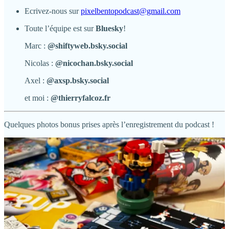
Ecrivez-nous sur
pixelbentopodcast@gmail.com
Toute l’équipe est sur
Bluesky
!
Marc :
@shiftyweb.bsky.social
Nicolas :
@nicochan.bsky.social
Axel :
@axsp.bsky.social
et moi :
@thierryfalcoz.fr
Quelques photos bonus prises après l’enregistrement du podcast !
N’hésitez pas à laisser des commentaires et partager par exemple