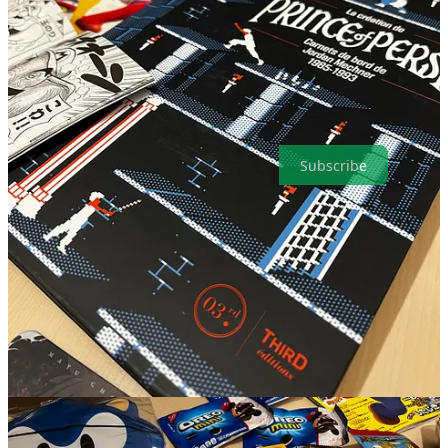
votre TOP 3 perso des meilleurs jeux de plates-formes !
Et encore merci à toutes et à tous de nous écouter ! ;-)
Merci d’avoir lu cet article de Pixel Bento par Thierry Falcoz !
Inscrivez-vous, si ce n’est déjà fait, pour recevoir automatiquement
les prochains et merci pour votre soutien.
Subscribe
14
18
6
Share
Discussion about this post
Comments
Restacks