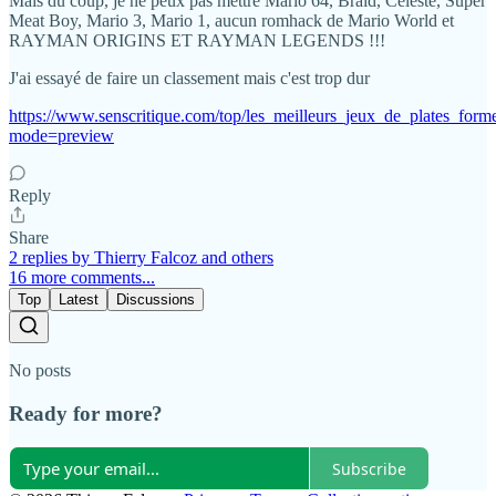
Mais du coup, je ne peux pas mettre Mario 64, Braid, Celeste, Super
Meat Boy, Mario 3, Mario 1, aucun romhack de Mario World et
RAYMAN ORIGINS ET RAYMAN LEGENDS !!!
J'ai essayé de faire un classement mais c'est trop dur
https://www.senscritique.com/top/les_meilleurs_jeux_de_plates_for
mode=preview
Reply
Share
2 replies by Thierry Falcoz and others
16 more comments...
Top
Latest
Discussions
No posts
Ready for more?
Subscribe