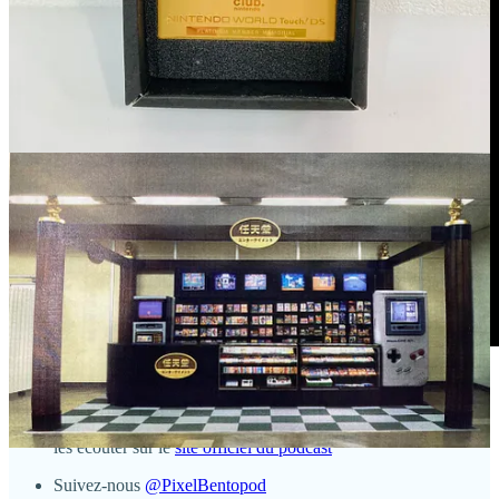
Quelques infos sur le podcast Pixel Bento :
Retrouvez tous les épisodes en téléchargement mais aussi où
les écouter sur le
site officiel du podcast
Suivez-nous
@PixelBentopod