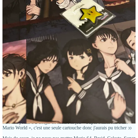
Share
1 reply by Thierry Falcoz
sseb22
Nov 23, 2023
Liked by Thierry Falcoz
Très difficile de faire un top 3 des jeux de plate-forme !
Une chose est sûre, Super Mario World est dedans !
Et VVVVVV, ce qui est contre-intuitif car c'est un jeu de plates-
forme dans lequel… on ne peut pas sauter (je ne dis pas ça pour toi,
Thierry).
Du coup, je suis obligé de mettre le diptyque Mario Galaxy (trop
semblables pour avoir besoin de les séparer)
… Mais j'étais à 2 doigts de mettre le jeu « Super Mario All Stars +
Mario World », c'est une seule cartouche donc j'aurais pu tricher :o