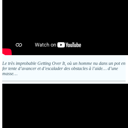
Le très improbable Getting Over It, où un homme nu dans un pot en
fer tente d’avancer et d’escalader des obstacles à l’aide… d’une
masse…