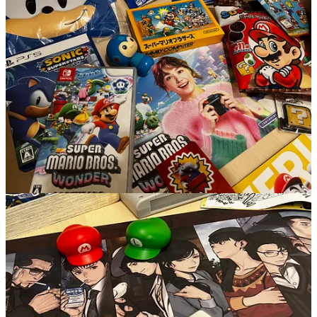
Wildchoc
Nov 20, 2023
Liked by Thierry Falcoz
Super épisode !
J'ai mis mon top sur Bluesky mais je le remets ici :
1. Celeste (Quel jeu !)
2. Duck Tales
3. Super Mario Galaxy
En outre j'ai adoré Paranormasight, surtout de le finir a 100% en
explorant tout le chemins. J'ai ressenti une vibe 999: Nine Hours,
Nine Persons, Nine Doors ou encore Zero escape. De superbes
jeux.
Reply