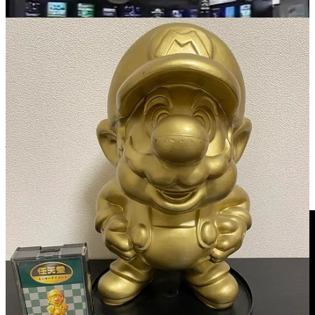
Et en prime, un reportage d’époque d’une dizaine de minutes (en
japonais) qui permet de retrouver le Japon des 90’s ! Réalisé en
1991, il s’intéresse à la stratégie assez radicale d’un Nintendo plus
puissant que jamais, consistant à franchiser des espaces dans les
magasins de jeux afin de résister à l’arrivée de Toys R Us au Japon
au début des années 90.