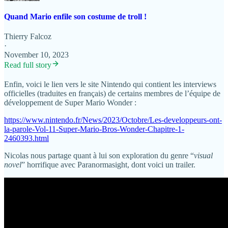
Quand Mario enfile son costume de troll !
Thierry Falcoz
·
November 10, 2023
Read full story
Enfin, voici le lien vers le site Nintendo qui contient les interviews
officielles (traduites en français) de certains membres de l’équipe de
développement de Super Mario Wonder :
https://www.nintendo.fr/News/2023/Octobre/Les-developpeurs-ont-
la-parole-Vol-11-Super-Mario-Bros-Wonder-Chapitre-1-
2460393.html
Nicolas nous partage quant à lui son exploration du genre “
visual
novel
” horrifique avec Paranormasight, dont voici un trailer.