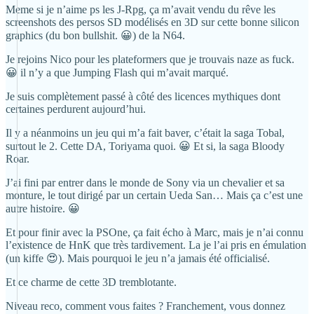
Meme si je n’aime ps les J-Rpg, ça m’avait vendu du rêve les
screenshots des persos SD modélisés en 3D sur cette bonne silicon
graphics (du bon bullshit. 😀) de la N64.
Je rejoins Nico pour les plateformers que je trouvais naze as fuck.
😀 il n’y a que Jumping Flash qui m’avait marqué.
Je suis complètement passé à côté des licences mythiques dont
certaines perdurent aujourd’hui.
Il y a néanmoins un jeu qui m’a fait baver, c’était la saga Tobal,
surtout le 2. Cette DA, Toriyama quoi. 😀 Et si, la saga Bloody
Roar.
J’ai fini par entrer dans le monde de Sony via un chevalier et sa
monture, le tout dirigé par un certain Ueda San… Mais ça c’est une
autre histoire. 😀
Et pour finir avec la PSOne, ça fait écho à Marc, mais je n’ai connu
l’existence de HnK que très tardivement. La je l’ai pris en émulation
(un kiffe 😍). Mais pourquoi le jeu n’a jamais été officialisé.
Et ce charme de cette 3D tremblotante.
Niveau reco, comment vous faites ? Franchement, vous donnez