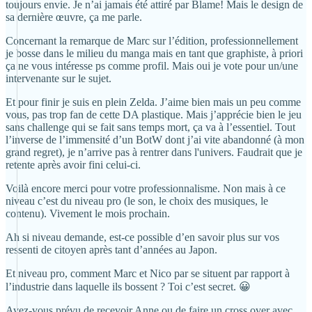
toujours envie. Je n’ai jamais été attiré par Blame! Mais le design de
sa dernière œuvre, ça me parle.
Concernant la remarque de Marc sur l’édition, professionnellement
je bosse dans le milieu du manga mais en tant que graphiste, à priori
ça ne vous intéresse ps comme profil. Mais oui je vote pour un/une
intervenante sur le sujet.
Et pour finir je suis en plein Zelda. J’aime bien mais un peu comme
vous, pas trop fan de cette DA plastique. Mais j’apprécie bien le jeu
sans challenge qui se fait sans temps mort, ça va à l’essentiel. Tout
l’inverse de l’immensité d’un BotW dont j’ai vite abandonné (à mon
grand regret), je n’arrive pas à rentrer dans l'univers. Faudrait que je
retente après avoir fini celui-ci.
Voilà encore merci pour votre professionnalisme. Non mais à ce
niveau c’est du niveau pro (le son, le choix des musiques, le
contenu). Vivement le mois prochain.
Ah si niveau demande, est-ce possible d’en savoir plus sur vos
ressenti de citoyen après tant d’années au Japon.
Et niveau pro, comment Marc et Nico par se situent par rapport à
l’industrie dans laquelle ils bossent ? Toi c’est secret. 😀
Avez-vous prévu de recevoir Anne ou de faire un cross over avec