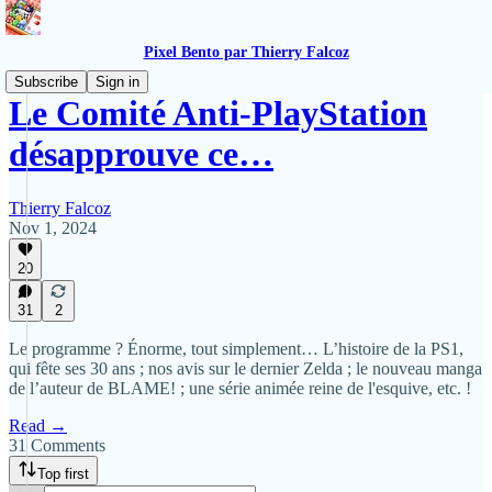
Pixel Bento par Thierry Falcoz
Subscribe
Sign in
Le Comité Anti-PlayStation
désapprouve ce…
Thierry Falcoz
Nov 1, 2024
20
31
2
Le programme ? Énorme, tout simplement… L’histoire de la PS1,
qui fête ses 30 ans ; nos avis sur le dernier Zelda ; le nouveau manga
de l’auteur de BLAME! ; une série animée reine de l'esquive, etc. !
Read →
31 Comments
Top first