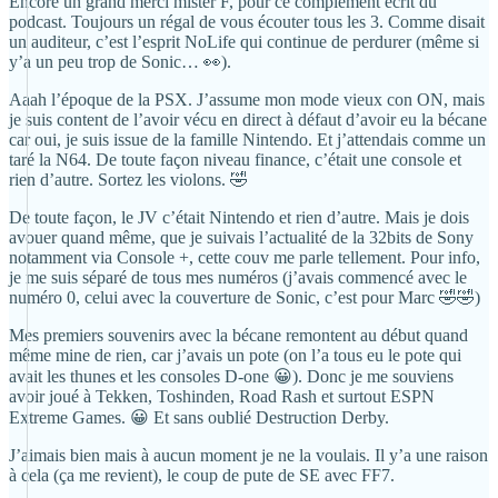
Encore un grand merci mister F, pour ce complément écrit du
podcast. Toujours un régal de vous écouter tous les 3. Comme disait
un auditeur, c’est l’esprit NoLife qui continue de perdurer (même si
y’a un peu trop de Sonic… 👀).
Aaah l’époque de la PSX. J’assume mon mode vieux con ON, mais
je suis content de l’avoir vécu en direct à défaut d’avoir eu la bécane
car oui, je suis issue de la famille Nintendo. Et j’attendais comme un
taré la N64. De toute façon niveau finance, c’était une console et
rien d’autre. Sortez les violons. 🤣
De toute façon, le JV c’était Nintendo et rien d’autre. Mais je dois
avouer quand même, que je suivais l’actualité de la 32bits de Sony
notamment via Console +, cette couv me parle tellement. Pour info,
je me suis séparé de tous mes numéros (j’avais commencé avec le
numéro 0, celui avec la couverture de Sonic, c’est pour Marc 🤣🤣)
Mes premiers souvenirs avec la bécane remontent au début quand
même mine de rien, car j’avais un pote (on l’a tous eu le pote qui
avait les thunes et les consoles D-one 😀). Donc je me souviens
avoir joué à Tekken, Toshinden, Road Rash et surtout ESPN
Extreme Games. 😀 Et sans oublié Destruction Derby.
J’aimais bien mais à aucun moment je ne la voulais. Il y’a une raison
à cela (ça me revient), le coup de pute de SE avec FF7.