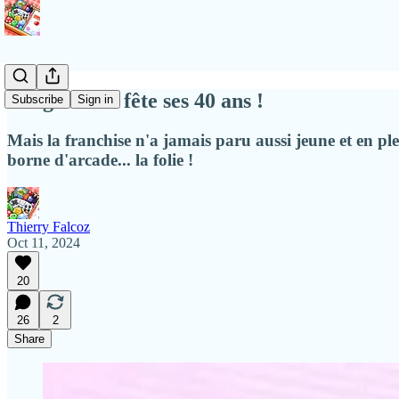
Dragon Ball fête ses 40 ans !
Subscribe
Sign in
Mais la franchise n'a jamais paru aussi jeune et en pl
borne d'arcade... la folie !
Thierry Falcoz
Oct 11, 2024
20
26
2
Share