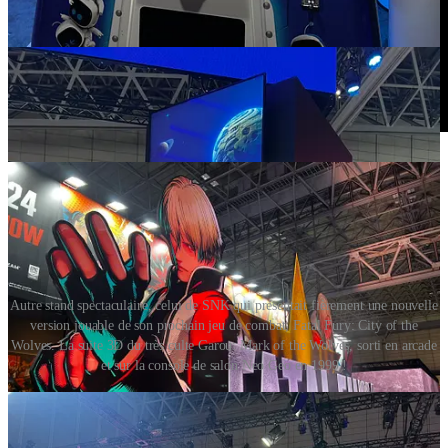
Autre stand spectaculaire, celui de SNK qui présentait fièrement une nouvelle
version jouable de son prochain jeu de combat, Fatal Fury: City of the
Wolves. La suite 3D du très culte Garou: Mark of the Wolves, sorti en arcade
et sur la console de salon Neo Geo en 1999 !