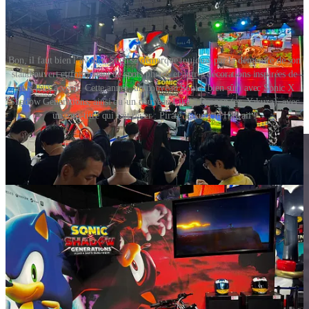
Bon, il faut bien l’avouer, Sega se démarque toujours par la démesure de son
stand ouvert et foisonnant de spots photos et autres décorations inspirées de
leurs jeux à venir. Cette année, un nouveau Sonic (bien sûr) avec Sonic X
Shadow Generations, ainsi qu’un nouveau Like a Dragon (ex-Yakuza), avec
un sous-titre qui fait rêver : Pirate Yakuza in Hawaii !