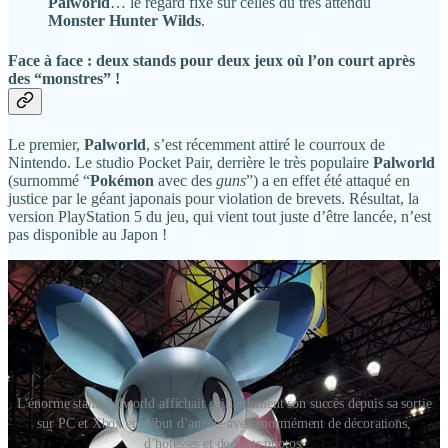
Palworld
… le regard fixé sur celles du très attendu
Monster Hunter Wilds
.
Face à face : deux stands pour deux jeux où l’on court après
des “monstres” !
Le premier,
Palworld
, s’est récemment attiré le courroux de
Nintendo. Le studio Pocket Pair, derrière le très populaire
Palworld
(surnommé “
Pokémon
avec des
guns
”) a en effet été attaqué en
justice par le géant japonais pour violation de brevets. Résultat, la
version PlayStation 5 du jeu, qui vient tout juste d’être lancée, n’est
pas disponible au Japon !
L'énorme stand Palworld affichait gaillardement son succès depuis sa sortie
sur PC et Xbox en début d’année, avec énormément de décorations,
d’hôtesses et de spots photos.