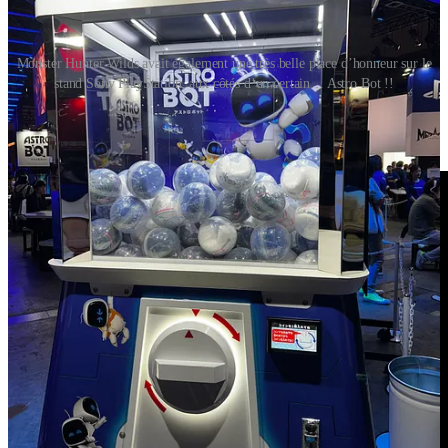
Monster Hunter Wilds avait également une très belle place d’honneur sur le
stand Sony PlayStation, aux côtés d’un certain… Astro Bot !!
Voici d’ailleurs la toute dernière bande-annonce de
Monster
Hunter Wilds
, en japonais pour l’occasion ! 👇