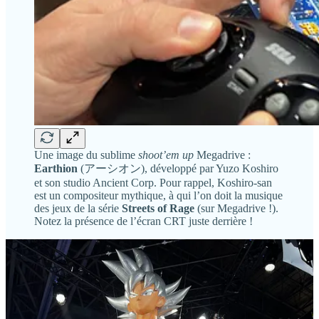
Une image du sublime
shoot’em up
Megadrive :
Earthion
(アーシオン), développé par Yuzo Koshiro
et son studio Ancient Corp. Pour rappel, Koshiro-san
est un compositeur mythique, à qui l’on doit la musique
des jeux de la série
Streets of Rage
(sur Megadrive !).
Notez la présence de l’écran CRT juste derrière !