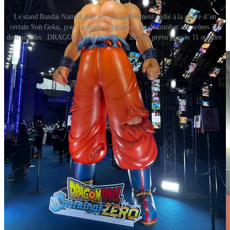
Le stand Bandai Namco était presque entièrement dédié à la gloire d’un
certain Son Goku, pour la sortie du prochain jeu de combat aux arènes 3D
destructibles : DRAGON BALL Sparking! ZERO, prévu pour le 11 octobre.