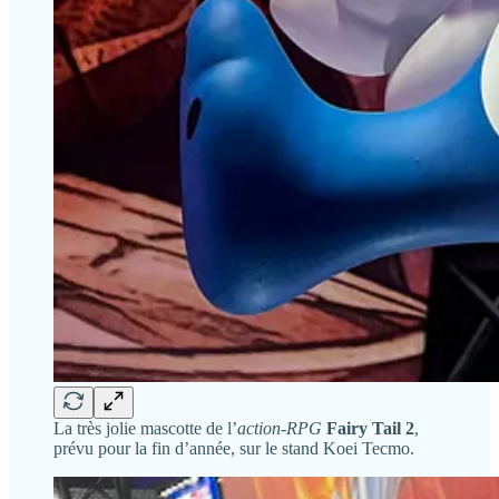
La très jolie mascotte de l’
action-RPG
Fairy Tail 2
,
prévu pour la fin d’année, sur le stand Koei Tecmo.