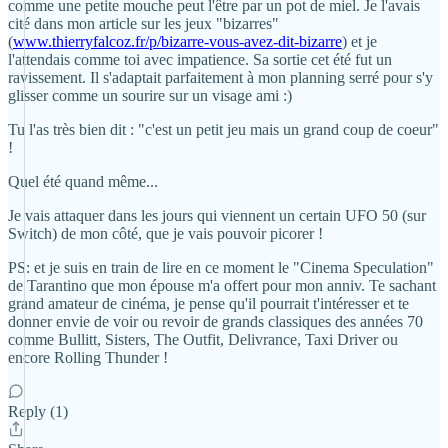
comme une petite mouche peut l'être par un pot de miel. Je l'avais
cité dans mon article sur les jeux "bizarres"
(
www.thierryfalcoz.fr/p/bizarre-vous-avez-dit-bizarre
) et je
l'attendais comme toi avec impatience. Sa sortie cet été fut un
ravissement. Il s'adaptait parfaitement à mon planning serré pour s'y
glisser comme un sourire sur un visage ami :)
Tu l'as très bien dit : "c'est un petit jeu mais un grand coup de coeur"
!
Quel été quand même...
Je vais attaquer dans les jours qui viennent un certain UFO 50 (sur
Switch) de mon côté, que je vais pouvoir picorer !
PS: et je suis en train de lire en ce moment le "Cinema Speculation"
de Tarantino que mon épouse m'a offert pour mon anniv. Te sachant
grand amateur de cinéma, je pense qu'il pourrait t'intéresser et te
donner envie de voir ou revoir de grands classiques des années 70
comme Bullitt, Sisters, The Outfit, Delivrance, Taxi Driver ou
encore Rolling Thunder !
Reply (1)