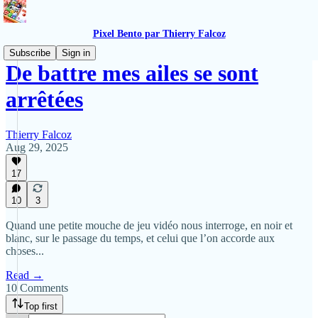
Pixel Bento par Thierry Falcoz
Subscribe
Sign in
De battre mes ailes se sont
arrêtées
Thierry Falcoz
Aug 29, 2025
17
10
3
Quand une petite mouche de jeu vidéo nous interroge, en noir et
blanc, sur le passage du temps, et celui que l’on accorde aux
choses...
Read →
10 Comments
Top first