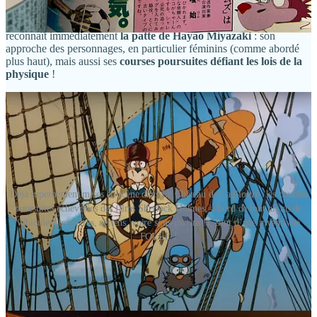
de même 140 salles au Japon
, à l’occasion du
40ème anniversaire
de la diffusion du premier film
. Et quel choc franchement… On
reconnaît immédiatement
la patte de Hayao Miyazaki
: son
approche des personnages, en particulier féminins (comme abordé
plus haut), mais aussi ses
courses poursuites défiant les lois de la
physique
!
Déjà superbement mises en scène dans Le Château de Cagliostro, les courses
poursuites échevelées des films Sherlock Holmes, à bord de tout un tas de
véhicules (terrestres, aériens, voire sous-marins !), sont d’une inventivité
FOLLE !
On retrouve aussi l’amour absolu du réalisateur pour les
machines volantes, avec une place prépondérante accordée aux
avions, mais aussi à des créations pour le moins originales (et un
rien
steampunk
) !