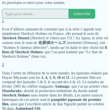
les prochains et merci pour votre soutien.
Subscribe
1
Il est d’ailleurs amusant de constater que si la série s’appelle tout
simplement Sherlock Holmes en France, elle prenait le nom de
Sherlock Hound
(Sherlock le chien) aux US ! Au Japon, la série est
connue sous le nom de
名探偵ホームズ
(
meitantei Hōmuzu
), soit
“Holmes le fameux détective”, tandis qu’en Italie le titre choisi fut
Il
fiuto di Sherlock Holmes
, que l’on peut traduire par “Le flair de
Sherlock Holmes” (bien vu).
2
Dans l’ordre de diffusion de la série animée, les épisodes réalisés par
Hayao Miyazaki sont les
3, 4, 5, 9, 10 et 11
. Le premier film est
composé des épisodes 5 & 9, le second des 4 & 10. Le numéro de
février 1985 du célèbre magazine
Animage
, que j’ai pu acheter chez
Mandarake
, aborde la production turbulente du dessin animé
Sherlock Holmes
sans rentrer dans les détails. Les autres sources
historiques de cet article sont le
pamphlet japonais du premier
film
, ainsi que l’excellent article de Ilan Nguyên publié en octobre
96 dans
Animeland #26
.