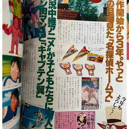
Laputa, connu en France sous le nom : Le Château
dans le ciel, est le troisième long-métrage de Hayao
Miyazaki, et la première production officielle du studio
Ghibli, créé en 1985.
Ce sont donc ces deux films Sherlock Holmes, diffusés en 84 et
86 au Japon, que j’ai eu la chance de voir l’un à la suite de
l’autre début avril au Grand Cinema Sunshine de Ikebukuro !
Deux films en un, sortis l’espace de deux petites semaines
dans tout