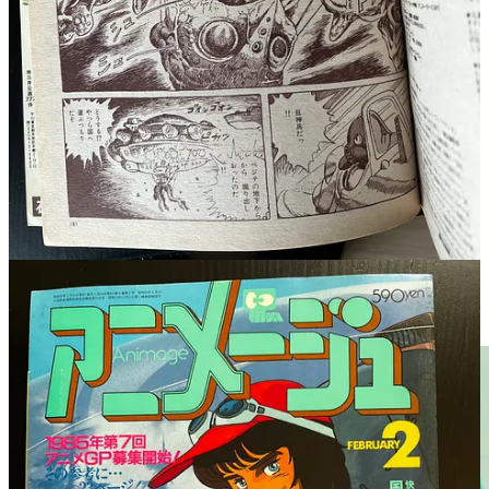
Ghibli, a également donné une incroyable (et justifiée) visibilité
à la dernière série télé de Miyazaki.
Et c’est en 1984 que son travail (rappelons-le, débuté en 1981 et
limité à 6 épisodes) sera finalisé et étoffé pour obtenir une série
complète de 26 épisodes sous la houlette de plusieurs réalisateurs et
anciens collaborateur du maître, dont Keiji Hayakawa (Belle et
Sébastien) et Seiji Okuda (Conan, fils du futur) par exemple.
Et vu le succès à la fois du film et de la
série diffusée sur TV
Asashi de novembre 84 à mai 85
, un second film verra le jour en
1986, toujours composé de deux épisodes réalisés par Hayao
Miyazaki (
L'Enlèvement de Mme Hudson
et
L'Aéropostale
). Il
sera cette fois-ci diffusé parallèlement au long-métrage animé
Laputa
, bien entendu signé du maître.