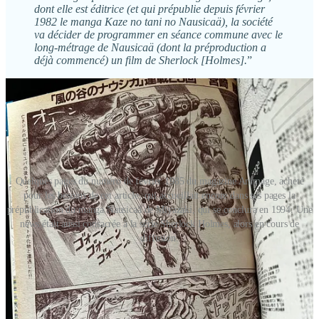
dont elle est éditrice (et qui prépublie depuis février
1982 le manga Kaze no tani no Nausicaä), la société
va décider de programmer en séance commune avec le
long-métrage de Nausicaä (dont la préproduction a
déjà commencé) un film de Sherlock [Holmes].
”
Quelques pages du numéro de février 1985 du magazine Animage, acheté
pour les besoins de cet article, qui accueillait encore dans ses pages la
prépublication du manga Nausicaä de Miyazaki, qui se conclura en 1994. Une
news était aussi consacrée à la série Sherlock Holmes, alors en cours de
diffusion.
La boucle est ainsi bouclée, et avec panache !
Nausicaä, dont le succès allait permettre la création du studio