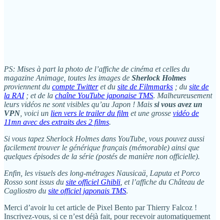
PS: Mises à part la photo de l’affiche de cinéma et celles du
magazine Animage, toutes les images de
Sherlock Holmes
proviennent du
compte Twitter
et du
site de Filmmarks
; du
site de
la RAI
; et de la
chaîne YouTube japonaise TMS
. Malheureusement
leurs vidéos ne sont visibles qu’au Japon ! Mais
si vous avez un
VPN
, voici un
lien vers le trailer du film
et une grosse
vidéo de
11mn avec des extraits des 2 films
.
Si vous tapez Sherlock Holmes dans YouTube, vous pouvez aussi
facilement trouver le générique français (mémorable) ainsi que
quelques épisodes de la série (postés de manière non officielle).
Enfin, les visuels des long-métrages Nausicaä, Laputa et Porco
Rosso sont issus du
site officiel Ghibli
, et l’affiche du Château de
Cagliostro du
site officiel japonais TMS
.
Merci d’avoir lu cet article de Pixel Bento par Thierry Falcoz !
Inscrivez-vous, si ce n’est déjà fait, pour recevoir automatiquement