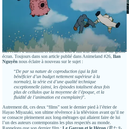
Le premier film Sherlock Holmes ne perd pas de temps
pour imposer son rythme et son humour, avec
l’apparition de cette étrange… créature ?
Oui, ces 4 épisodes parmi les 6 réalisés par Miyazaki sont des
merveilles d’animation et méritent tout à fait leur diffusion sur grand
écran. Toujours dans son article publié dans Animeland #26,
Ilan
Nguyên
nous éclaire à nouveau sur le sujet :
“
De par sa nature de coproduction (qui la fait
bénéficier d’un budget nettement supérieur à la
normale), la série est d’une qualité technique
exceptionnelle (ainsi, les épisodes totalisent deux fois
plus de cellulos que la moyenne de l’époque, et la
fluidité de l’animation est exemplaire)
”.
Autrement dit, ces deux “films” sont le dernier pied à l’étrier de
Hayao Miyazaki, son ultime révérence à la télévision avant qu’il ne
se consacre pleinement aux long-métrages qui allaient faire de lui
l’un des auteurs contemporains les plus respectés au monde.
Rappelons que son dernier film :
Le Garçon et le Héron
(君たち