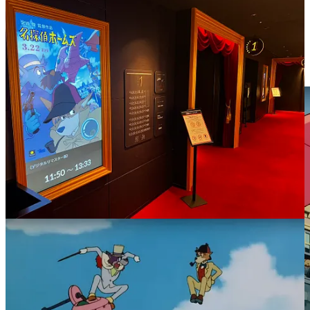
Le premier film débute ainsi sur les chapeaux de roue avec
l’apparition d’un
ptérodactyle volant
qui vient créer la panique
dans les rues londoniennes ! Sherlock comprend vite qu’il s’agit en
fait d’une machine pilotée par les sbires du professeur Moriarty, qui
profite de la confusion pour aller voler le fameux rubis bleu qui
donne son nom à l’épisode.