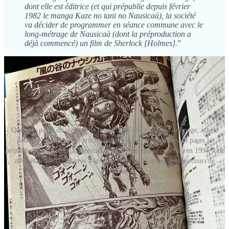
dont elle est éditrice (et qui prépublie depuis février
1982 le manga Kaze no tani no Nausicaä), la société
va décider de programmer en séance commune avec le
long-métrage de Nausicaä (dont la préproduction a
déjà commencé) un film de Sherlock [Holmes].
”
Quelques pages du numéro de février 1985 du magazine Animage, acheté
pour les besoins de cet article, qui accueillait encore dans ses pages la
prépublication du manga Nausicaä de Miyazaki, qui se conclura en 1994. Une
news était aussi consacrée à la série Sherlock Holmes, alors en cours de
diffusion.
La boucle est ainsi bouclée, et avec panache !
Nausicaä, dont le succès allait permettre la création du studio