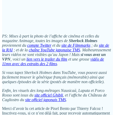
PS: Mises à part la photo de l’affiche de cinéma et celles du
magazine Animage, toutes les images de
Sherlock Holmes
proviennent du
compte Twitter
et du
site de Filmmarks
; du
site de
la RAI
; et de la
chaîne YouTube japonaise TMS
. Malheureusement
leurs vidéos ne sont visibles qu’au Japon ! Mais
si vous avez un
VPN
, voici un
lien vers le trailer du film
et une grosse
vidéo de
11mn avec des extraits des 2 films
.
Si vous tapez Sherlock Holmes dans YouTube, vous pouvez aussi
facilement trouver le générique français (mémorable) ainsi que
quelques épisodes de la série (postés de manière non officielle).
Enfin, les visuels des long-métrages Nausicaä, Laputa et Porco
Rosso sont issus du
site officiel Ghibli
, et l’affiche du Château de
Cagliostro du
site officiel japonais TMS
.
Merci d’avoir lu cet article de Pixel Bento par Thierry Falcoz !
Inscrivez-vous, si ce n’est déjà fait, pour recevoir automatiquement