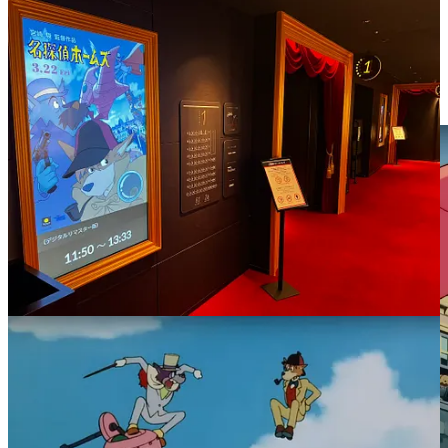
Le premier film débute ainsi sur les chapeaux de roue avec
l’apparition d’un
ptérodactyle volant
qui vient créer la panique
dans les rues londoniennes ! Sherlock comprend vite qu’il s’agit en
fait d’une machine pilotée par les sbires du professeur Moriarty, qui
profite de la confusion pour aller voler le fameux rubis bleu qui
donne son nom à l’épisode.