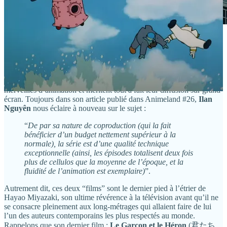
Le premier film Sherlock Holmes ne perd pas de temps
pour imposer son rythme et son humour, avec
l’apparition de cette étrange… créature ?
Oui, ces 4 épisodes parmi les 6 réalisés par Miyazaki sont des
merveilles d’animation et méritent tout à fait leur diffusion sur grand
écran. Toujours dans son article publié dans Animeland #26,
Ilan
Nguyên
nous éclaire à nouveau sur le sujet :
“
De par sa nature de coproduction (qui la fait
bénéficier d’un budget nettement supérieur à la
normale), la série est d’une qualité technique
exceptionnelle (ainsi, les épisodes totalisent deux fois
plus de cellulos que la moyenne de l’époque, et la
fluidité de l’animation est exemplaire)
”.
Autrement dit, ces deux “films” sont le dernier pied à l’étrier de
Hayao Miyazaki, son ultime révérence à la télévision avant qu’il ne
se consacre pleinement aux long-métrages qui allaient faire de lui
l’un des auteurs contemporains les plus respectés au monde.
Rappelons que son dernier film :
Le Garçon et le Héron
(君たち