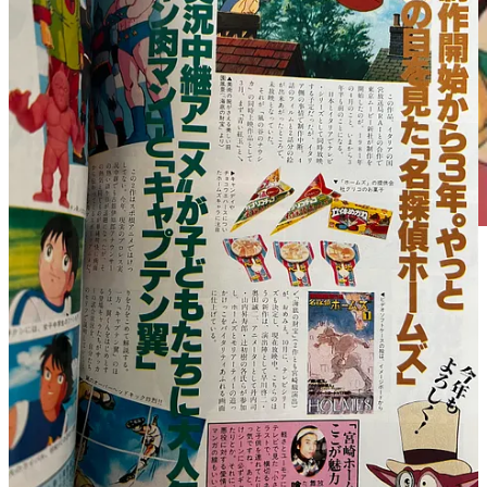
Laputa, connu en France sous le nom : Le Château
dans le ciel, est le troisième long-métrage de Hayao
Miyazaki, et la première production officielle du studio
Ghibli, créé en 1985.
Ce sont donc ces deux films Sherlock Holmes, diffusés en 84 et
86 au Japon, que j’ai eu la chance de voir l’un à la suite de
l’autre début avril au Grand Cinema Sunshine de Ikebukuro !
Deux films en un, sortis l’espace de deux petites semaines
dans tout