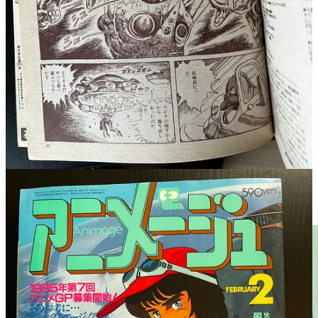
Ghibli, a également donné une incroyable (et justifiée) visibilité
à la dernière série télé de Miyazaki.
Et c’est en 1984 que son travail (rappelons-le, débuté en 1981 et
limité à 6 épisodes) sera finalisé et étoffé pour obtenir une série
complète de 26 épisodes sous la houlette de plusieurs réalisateurs et
anciens collaborateur du maître, dont Keiji Hayakawa (Belle et
Sébastien) et Seiji Okuda (Conan, fils du futur) par exemple.
Et vu le succès à la fois du film et de la
série diffusée sur TV
Asashi de novembre 84 à mai 85
, un second film verra le jour en
1986, toujours composé de deux épisodes réalisés par Hayao
Miyazaki (
L'Enlèvement de Mme Hudson
et
L'Aéropostale
). Il
sera cette fois-ci diffusé parallèlement au long-métrage animé
Laputa
, bien entendu signé du maître.