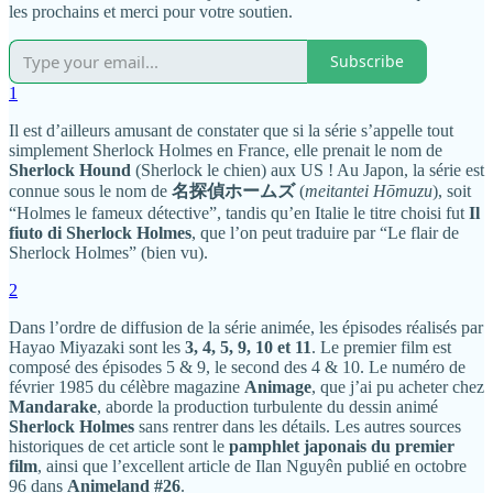
les prochains et merci pour votre soutien.
Subscribe
1
Il est d’ailleurs amusant de constater que si la série s’appelle tout
simplement Sherlock Holmes en France, elle prenait le nom de
Sherlock Hound
(Sherlock le chien) aux US ! Au Japon, la série est
connue sous le nom de
名探偵ホームズ
(
meitantei Hōmuzu
), soit
“Holmes le fameux détective”, tandis qu’en Italie le titre choisi fut
Il
fiuto di Sherlock Holmes
, que l’on peut traduire par “Le flair de
Sherlock Holmes” (bien vu).
2
Dans l’ordre de diffusion de la série animée, les épisodes réalisés par
Hayao Miyazaki sont les
3, 4, 5, 9, 10 et 11
. Le premier film est
composé des épisodes 5 & 9, le second des 4 & 10. Le numéro de
février 1985 du célèbre magazine
Animage
, que j’ai pu acheter chez
Mandarake
, aborde la production turbulente du dessin animé
Sherlock Holmes
sans rentrer dans les détails. Les autres sources
historiques de cet article sont le
pamphlet japonais du premier
film
, ainsi que l’excellent article de Ilan Nguyên publié en octobre
96 dans
Animeland #26
.