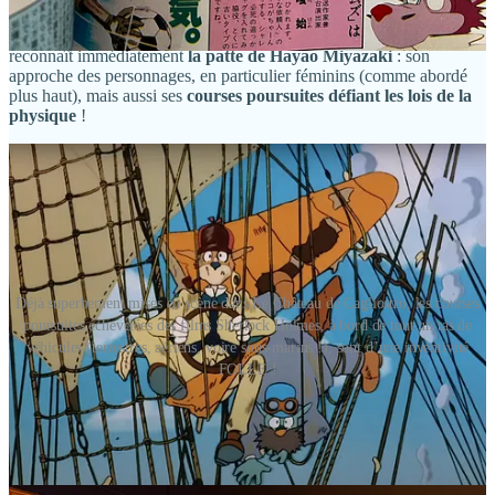
de même 140 salles au Japon
, à l’occasion du
40ème anniversaire
de la diffusion du premier film
. Et quel choc franchement… On
reconnaît immédiatement
la patte de Hayao Miyazaki
: son
approche des personnages, en particulier féminins (comme abordé
plus haut), mais aussi ses
courses poursuites défiant les lois de la
physique
!
Déjà superbement mises en scène dans Le Château de Cagliostro, les courses
poursuites échevelées des films Sherlock Holmes, à bord de tout un tas de
véhicules (terrestres, aériens, voire sous-marins !), sont d’une inventivité
FOLLE !
On retrouve aussi l’amour absolu du réalisateur pour les
machines volantes, avec une place prépondérante accordée aux
avions, mais aussi à des créations pour le moins originales (et un
rien
steampunk
) !