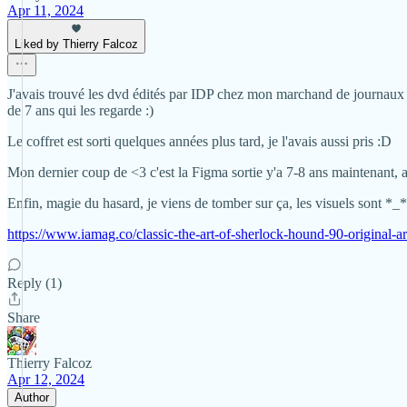
Apr 11, 2024
Liked by Thierry Falcoz
J'avais trouvé les dvd édités par IDP chez mon marchand de journaux à
de 7 ans qui les regarde :)
Le coffret est sorti quelques années plus tard, je l'avais aussi pris :D
Mon dernier coup de <3 c'est la Figma sortie y'a 7-8 ans maintenant, 
Enfin, magie du hasard, je viens de tomber sur ça, les visuels sont *_*
https://www.iamag.co/classic-the-art-of-sherlock-hound-90-original-a
Reply (1)
Share
Thierry Falcoz
Apr 12, 2024
Author