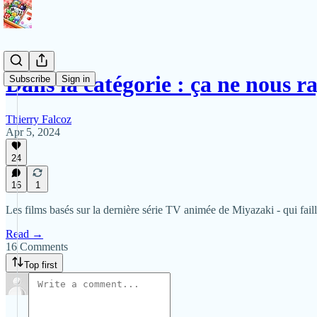
Dans la catégorie : ça ne nous 
Subscribe
Sign in
Thierry Falcoz
Apr 5, 2024
24
16
1
Les films basés sur la dernière série TV animée de Miyazaki - qui faill
Read →
16 Comments
Top first