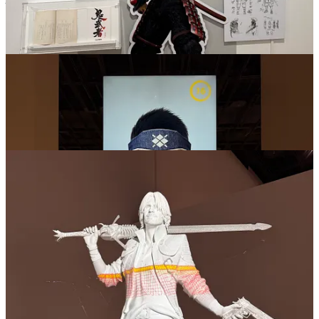
sur le modèle 3D d'un personnage de jeu (
Monster Hunter
dans la
galerie ci-dessous) ; un test de
motion capture
aussi ; et ainsi de
suite.
Voici une vidéo illustrant “
la magie du projection mapping
” sur un
modèle 3D grandeur nature du personnage de Chun-Li dans
Street
Fighter 6
, soit le petit dernier de la série Capcom. 👇