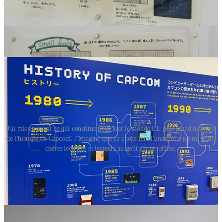
jeu vidéo et son évolution à travers le prisme de son propre
catalogue de jeux.
On débute ainsi avec un mur de logos formant le nom Capcom, qui
fait face à une gigantesque frise, où certains des moments forts de
l’histoire de l’éditeur sont mis en exergue.
J'ai mis en avant ce qui constitue pour tout le monde LE plus grand moment
de l'histoire de Capcom. J'imagine que ce choix fera l'unanimité parmi vous,
chères lectrices et lecteurs au goût sûr et raffiné.
Il faut dire que Capcom peut se permettre un tel voyage dans le
temps, nombre de ses franchises représentant des paliers importants
de l'histoire de notre média.