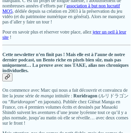
marquant. C’est un projet de longue haleine, l’aboutissement de
nombreuses années d’efforts par l’
association à but non lucratif
MO5
, dédiée depuis sa création en 2003 à la préservation du jeu
vidéo (et du patrimoine numérique en général). Alors ne manquez
pas d’aller y faire un tour !
Pour en savoir plus et réserver votre place, allez
jeter un oeil à leur
site
!
Cette newsletter n’en finit pas ! Mais elle est à l’aune de notre
dernier podcast, un Bento riche en pixels bien sûr, mais pas
uniquement… La preuve avec nos TAKE, alias nos chroniques
individuelles.
On commence avec Marc qui nous a fait découvrir et convaincu de
lire la jeune série de
manga
intitulée :
Ruridragon
(ルリドラゴン
ou “
Ruridoragon
” en japonais). Publiée chez Glénat Manga en
France, ces 4 premiers volumes écrits et dessinés par Masaoki
Shindō suivent les aventures d’une jeune lycéenne tout ce qu’il y a
plus normale, jusqu’au matin où elle se réveille… avec deux cornes
sur le front !