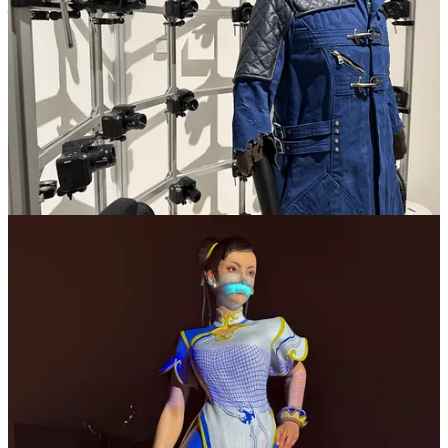
prise lors de cette excellente exposition Capcom, qui je le rappelle
fermera ses portes le 22 février 2026.
Et si vous souhaitez en savoir (encore) plus sur cette expo, il
suffit tout simplement d’écouter le dernier podcast !
Les liens pour écouter et s’abonner au podcast Pixel Bento :
Pixel Bento.fr
(
pour télécharger l’épisode
)
Spotify
Apple Podcasts
Overcast
Podcast Addict
Pocket Cast
Flux RSS
:
Copiez-collez le lien dans votre app de podcasts.