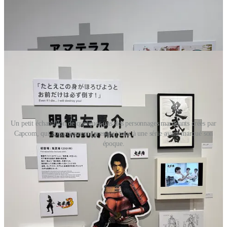
Un petit échantillon de quelques-uns des personnages marquants créés par
Capcom, qui appartiennent (presque) tous à une série ayant marqué son
époque.
L'exposition ne se contente pas d'exposer des visuels et autres
documents de travail d'époque, pour également mettre en scène les
techniques utilisées dans la création d'un jeu vidéo, voire nous faire
participer à celle-ci. On a ainsi à notre disposition un atelier
pixel art
,
avec stylet et écran tactile, pour tenter de reproduire dans le temps
imparti un personnage de la franchise
Mega Man
; un test de
performance capture
où l'on fera la grimace pour la voire reproduite