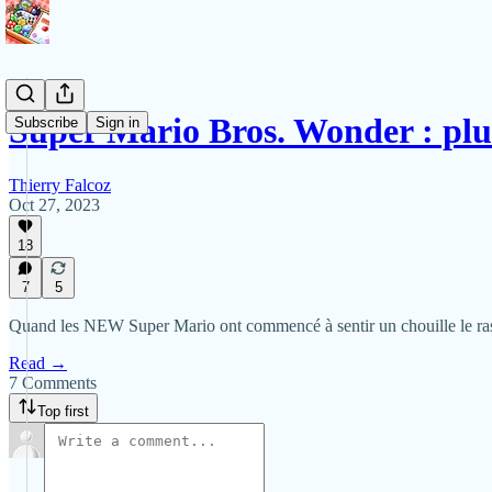
Super Mario Bros. Wonder : pl
Subscribe
Sign in
Thierry Falcoz
Oct 27, 2023
18
7
5
Quand les NEW Super Mario ont commencé à sentir un chouille le rass
Read →
7 Comments
Top first