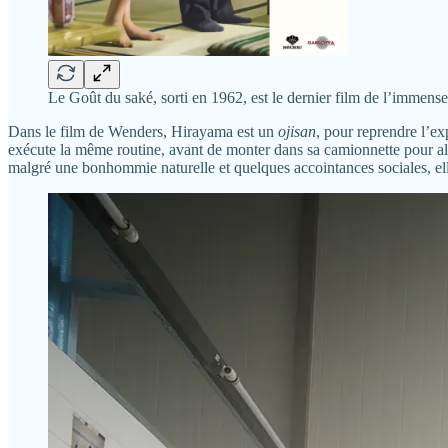
Le Goût du saké, sorti en 1962, est le dernier film de l’immense 
Dans le film de Wenders, Hirayama est un
ojisan
, pour reprendre l’e
exécute la même routine, avant de monter dans sa camionnette pour alle
malgré une bonhommie naturelle et quelques accointances sociales, ell