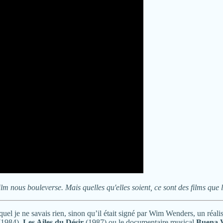
n film nous bouleverse. Mais quelles qu'elles soient, ce sont des films que 
uel je ne savais rien, sinon qu’il était signé par Wim Wenders, un réalis
1984),
Les Ailes du Désir
(1987) ou le documentaire musical
Buena V