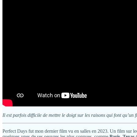
Il est parfois difficile de mettre le doigt sur les raisons qui font qu’u
Perfect Days fut mon dernier film vu en salles en 2023. Un film sur leq
quelques-unes de ses oeuvres les plus connues, comme
Paris, Texas
(