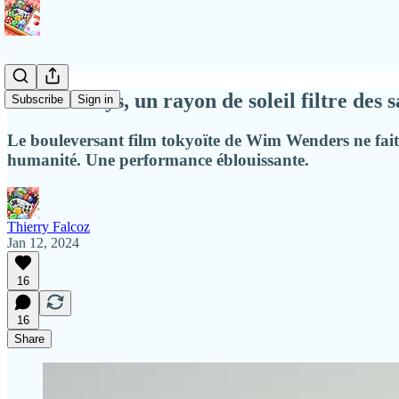
Perfect Days, un rayon de soleil filtre des 
Subscribe
Sign in
Le bouleversant film tokyoïte de Wim Wenders ne fait 
humanité. Une performance éblouissante.
Thierry Falcoz
Jan 12, 2024
16
16
Share