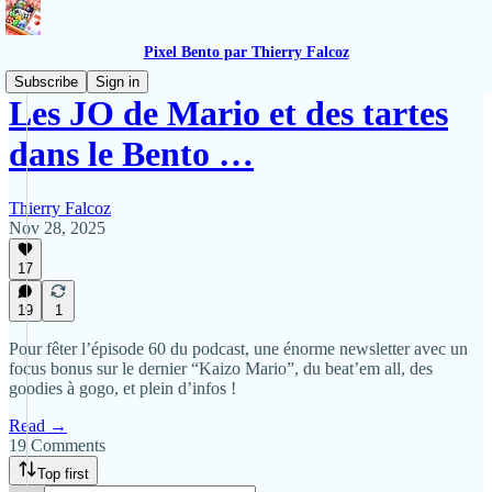
Pixel Bento par Thierry Falcoz
Subscribe
Sign in
Les JO de Mario et des tartes
dans le Bento …
Thierry Falcoz
Nov 28, 2025
17
19
1
Pour fêter l’épisode 60 du podcast, une énorme newsletter avec un
focus bonus sur le dernier “Kaizo Mario”, du beat’em all, des
goodies à gogo, et plein d’infos !
Read →
19 Comments
Top first