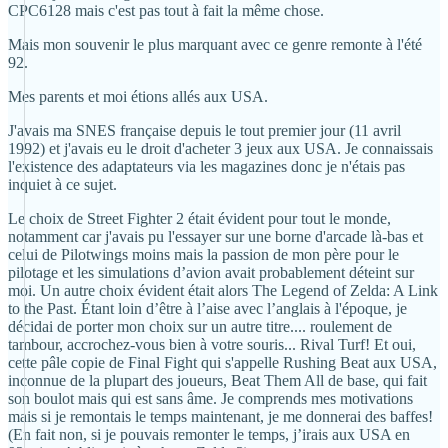
CPC6128 mais c'est pas tout à fait la même chose.
Mais mon souvenir le plus marquant avec ce genre remonte à l'été
92.
Mes parents et moi étions allés aux USA.
J'avais ma SNES française depuis le tout premier jour (11 avril
1992) et j'avais eu le droit d'acheter 3 jeux aux USA. Je connaissais
l'existence des adaptateurs via les magazines donc je n'étais pas
inquiet à ce sujet.
Le choix de Street Fighter 2 était évident pour tout le monde,
notamment car j'avais pu l'essayer sur une borne d'arcade là-bas et
celui de Pilotwings moins mais la passion de mon père pour le
pilotage et les simulations d’avion avait probablement déteint sur
moi. Un autre choix évident était alors The Legend of Zelda: A Link
to the Past. Étant loin d’être à l’aise avec l’anglais à l'époque, je
décidai de porter mon choix sur un autre titre.... roulement de
tambour, accrochez-vous bien à votre souris... Rival Turf! Et oui,
cette pâle copie de Final Fight qui s'appelle Rushing Beat aux USA,
inconnue de la plupart des joueurs, Beat Them All de base, qui fait
son boulot mais qui est sans âme. Je comprends mes motivations
mais si je remontais le temps maintenant, je me donnerai des baffes!
(En fait non, si je pouvais remonter le temps, j’irais aux USA en