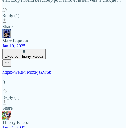
était coop ! Merci beaucoup pour l'info et le lien vers ta critique ;-)
Reply (1)
Share
Marc Popolon
Jan 19, 2025
Liked by Thierry Falcoz
https://we.tl/t-McxkjJZwSb
;)
Reply (1)
Share
Thierry Falcoz
Jan 21, 2025