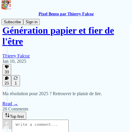
Pixel Bento par Thierry Falcoz
Subscribe
Sign in
Génération papier et fier de
l'être
Thierry Falcoz
Jan 10, 2025
38
26
1
Ma résolution pour 2025 ? Retrouver le plaisir de lire.
Read →
26 Comments
Top first