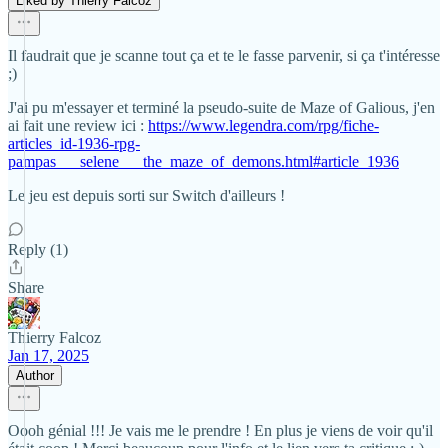
Liked by Thierry Falcoz
Il faudrait que je scanne tout ça et te le fasse parvenir, si ça t'intéresse
;)
J'ai pu m'essayer et terminé la pseudo-suite de Maze of Galious, j'en
ai fait une review ici :
https://www.legendra.com/rpg/fiche-
articles_id-1936-rpg-
pampas___selene___the_maze_of_demons.html#article_1936
Le jeu est depuis sorti sur Switch d'ailleurs !
Reply (1)
Share
Thierry Falcoz
Jan 17, 2025
Author
Oooh génial !!! Je vais me le prendre ! En plus je viens de voir qu'il