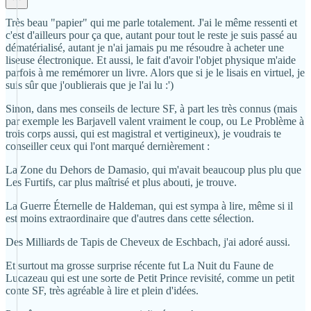
Très beau "papier" qui me parle totalement. J'ai le même ressenti et
c'est d'ailleurs pour ça que, autant pour tout le reste je suis passé au
dématérialisé, autant je n'ai jamais pu me résoudre à acheter une
liseuse électronique. Et aussi, le fait d'avoir l'objet physique m'aide
parfois à me remémorer un livre. Alors que si je le lisais en virtuel, je
suis sûr que j'oublierais que je l'ai lu :')
Sinon, dans mes conseils de lecture SF, à part les très connus (mais
par exemple les Barjavell valent vraiment le coup, ou Le Problème à
trois corps aussi, qui est magistral et vertigineux), je voudrais te
conseiller ceux qui l'ont marqué dernièrement :
La Zone du Dehors de Damasio, qui m'avait beaucoup plus plu que
Les Furtifs, car plus maîtrisé et plus abouti, je trouve.
La Guerre Éternelle de Haldeman, qui est sympa à lire, même si il
est moins extraordinaire que d'autres dans cette sélection.
Des Milliards de Tapis de Cheveux de Eschbach, j'ai adoré aussi.
Et surtout ma grosse surprise récente fut La Nuit du Faune de
Lucazeau qui est une sorte de Petit Prince revisité, comme un petit
conte SF, très agréable à lire et plein d'idées.