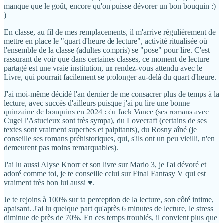
manque que le goût, encore qu'on puisse dévorer un bon bouquin :)
)
En classe, au fil de mes remplacements, il m'arrive régulièrement de
mettre en place le "quart d'heure de lecture", activité ritualisée où
l'ensemble de la classe (adultes compris) se "pose" pour lire. C'est
rassurant de voir que dans certaines classes, ce moment de lecture
partagé est une vraie institution, un rendez-vous attendu avec le
Livre, qui pourrait facilement se prolonger au-delà du quart d'heure.
J'ai moi-même décidé l'an dernier de me consacrer plus de temps à la
lecture, avec succès d'ailleurs puisque j'ai pu lire une bonne
quinzaine de bouquins en 2024 : du Jack Vance (ses romans avec
Cugel l'Astucieux sont très sympa), du Lovecraft (certains de ses
textes sont vraiment superbes et palpitants), du Rosny aîné (je
conseille ses romans préhistoriques, qui, s'ils ont un peu vieilli, n'en
demeurent pas moins remarquables).
J'ai lu aussi Alyse Knorr et son livre sur Mario 3, je l'ai dévoré et
adoré comme toi, je te conseille celui sur Final Fantasy V qui est
vraiment très bon lui aussi ♥.
Je te rejoins à 100% sur ta perception de la lecture, son côté intime,
apaisant. J'ai lu quelque part qu'après 6 minutes de lecture, le stress
diminue de près de 70%. En ces temps troublés, il convient plus que