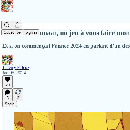
Chants of Sennaar, un jeu à vous faire mon
Subscribe
Sign in
Et si on commençait l’année 2024 en parlant d’un des 
Thierry Falcoz
Jan 05, 2024
20
5
3
Share