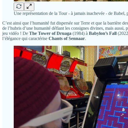
Une représentation de la Tour - à jamais inachevée - de Babel, 
C’est ainsi que l’humanité fut dispersée sur Terre et que la barrière de
de l’hubris d’une humanité défiant les consignes divines, mais aussi, p
jeu vidéo ! De
The Tower of Druaga
(1984) à
Babylon’s Fall
(2022
l’élégance qui caractérise
Chants of Sennaar
.