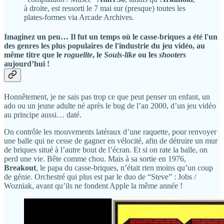
à droite, est ressorti le 7 mai sur (presque) toutes les
plates-formes via Arcade Archives.
Imaginez un peu… Il fut un temps où le casse-briques a été l'un
des genres les plus populaires de l'industrie du jeu vidéo, au
même titre que le
roguelite
, le
Souls-like
ou les
shooters
aujourd’hui !
Honnêtement, je ne sais pas trop ce que peut penser un enfant, un
ado ou un jeune adulte né après le bug de l’an 2000, d’un jeu vidéo
au principe aussi… daté.
On contrôle les mouvements latéraux d’une raquette, pour renvoyer
une balle qui ne cesse de gagner en vélocité, afin de détruire un mur
de briques situé à l’autre bout de l’écran. Et si on rate la balle, on
perd une vie. Bête comme chou. Mais à sa sortie en 1976,
Breakout
, le papa du casse-briques, n’était rien moins qu’un coup
de génie. Orchestré qui plus est par le duo de “Steve” : Jobs /
Wozniak, avant qu’ils ne fondent Apple la même année !