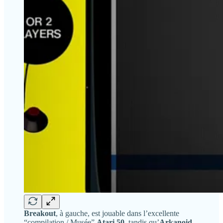
Breakout
, à gauche, est jouable dans l’excellente
“compilation / Musée”
Atari 50
, tandis qu’
Arkanoid
,