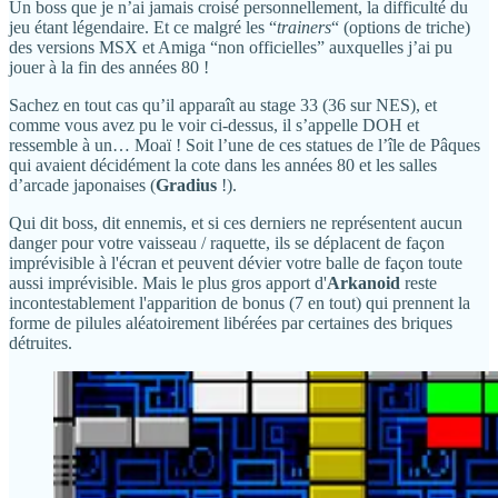
Un boss que je n’ai jamais croisé personnellement, la difficulté du
jeu étant légendaire. Et ce malgré les “
trainers
“ (options de triche)
des versions MSX et Amiga “non officielles” auxquelles j’ai pu
jouer à la fin des années 80 !
Sachez en tout cas qu’il apparaît au stage 33 (36 sur NES), et
comme vous avez pu le voir ci-dessus, il s’appelle DOH et
ressemble à un… Moaï ! Soit l’une de ces statues de l’île de Pâques
qui avaient décidément la cote dans les années 80 et les salles
d’arcade japonaises (
Gradius
!).
Qui dit boss, dit ennemis, et si ces derniers ne représentent aucun
danger pour votre vaisseau / raquette, ils se déplacent de façon
imprévisible à l'écran et peuvent dévier votre balle de façon toute
aussi imprévisible. Mais le plus gros apport d'
Arkanoid
reste
incontestablement l'apparition de bonus (7 en tout) qui prennent la
forme de pilules aléatoirement libérées par certaines des briques
détruites.