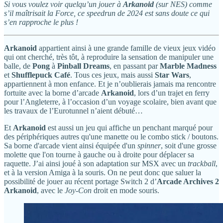
Si vous voulez voir quelqu’un jouer à
Arkanoid
(sur NES) comme
s’il maîtrisait la Force, ce speedrun de 2024 est sans doute ce qui
s’en rapproche le plus !
Arkanoid
appartient ainsi à une grande famille de vieux jeux vidéo
qui ont cherché, très tôt, à reproduire la sensation de manipuler une
balle, de
Pong
à
Pinball Dreams
, en passant par
Marble Madness
et
Shufflepuck Café
. Tous ces jeux, mais aussi
Star Wars
,
appartiennent à mon enfance. Et je n’oublierais jamais ma rencontre
fortuite avec la borne d’arcade
Arkanoid
, lors d’un trajet en ferry
pour l’Angleterre, à l’occasion d’un voyage scolaire, bien avant que
les travaux de l’Eurotunnel n’aient débuté…
Et
Arkanoid
est aussi un jeu qui affiche un penchant marqué pour
des périphériques autres qu'une manette ou le combo stick / boutons.
Sa borne d'arcade vient ainsi équipée d'un
spinner
, soit d'une grosse
molette que l'on tourne à gauche ou à droite pour déplacer sa
raquette. J’ai ainsi joué à son adaptation sur MSX avec un
trackball
,
et à la version Amiga à la souris. On ne peut donc que saluer la
possibilité de jouer au récent portage Switch 2 d’
Arcade Archives 2
Arkanoid
, avec le
Joy-Con
droit en mode souris.