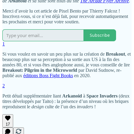
de
Arkanoid
et sa suite sont issus du site
The Arcade Flyer Archive
.
Merci d’avoir lu cet article de Pixel Bento par Thierry Falcoz !
Inscrivez-vous, si ce n’est déjà fait, pour recevoir automatiquement
les prochains et merci pour votre soutien.
Subscribe
1
Si vous voulez en savoir un peu plus sur la création de
Breakout
, et
beaucoup plus sur sa perception à sa sortie aux US à la fin des
années 80, et si vous êtes anglophone aussi, je vous conseille de lire
Breakout: Pilgrim in the Microworld
par David Sudnow, re-
publié aux
éditions Boss Fight Books
en 2020.
2
Petit détail supplémentaire liant
Arkanoid
à
Space Invaders
(deux
titres développés par Taito) : la présence d’un niveau où les briques
reproduisent le
design
culte de l’un des
invaders
!
17