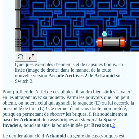
Quelques exemples d’ennemis et de capsules bonus, ici
listée (image de droite) dans le manuel de la toute
nouvelle version
Arcade Archives 2
de
Arkanoid
sur
Switch 2.
Pour profiter de l’effet de ces pilules, il faudra bien sûr les “avaler",
en les attrapant avec sa raquette. Parmi les pouvoirs que l'on peut
obtenir, on notera celui qui agrandit la raquette (E) ou lui accorde la
possibilité de tirer (L) ! Ce dernier étant sans doute mon préféré,
puisqu'en permettant de
shooter
les briques, il fait soudainement
basculer
Arkanoid
du casse-briques au
shmup
à la
Space
Invaders
, bouclant ainsi la boucle initiée par
Breakout
.
2
Le dernier ajout clé d’
Arkanoid
au genre du casse-briques est