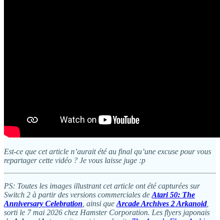
Est-ce que cet article n’aurait été au final qu’une excuse pour vous
repartager cette vidéo ? Je vous laisse juge :p
PS: Toutes les images illustrant cet article ont été capturées sur
Switch 2 à partir des versions commerciales de
Atari 50: The
Anniversary Celebration
, ainsi que
Arcade Archives 2 Arkanoid
,
sorti le 7 mai 2026 chez Hamster Corporation. Les flyers japonais