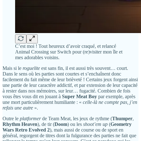
C’est moi ! Tout heureux d’avoir craqué, et relancé
Animal Crossing sur Switch pour (re)visiter mon île et
mes adorables voisins.
Mais si le
roguelite
est sans fin, il est aussi très souvent… court.
Dans le sens où les parties sont courtes et s’enchaînent donc
facilement du fait même de leur brièveté ! Certains jeux forgent ainsi
une partie de leur caractère addictif, et par extension de leur capacité
à rester dans nos mémoires, sur leur… fugacité. Combien de fois
vous êtes vous dit en jouant à
Super Meat Boy
par exemple, après
une mort particulièrement humiliante : «
celle-là ne compte pas, j’en
refais une autre
».
Outre le
platformer
de Team Meat, les jeux de rythme (
Thumper
,
Rhythm Heaven
), de tir (
Doom
) ou les
shoot’em up
(
Geometry
Wars Retro Evolved 2
), mais aussi de course ou de sport en
général, regorgent de titres dont la fulgurance des parties ne fait que