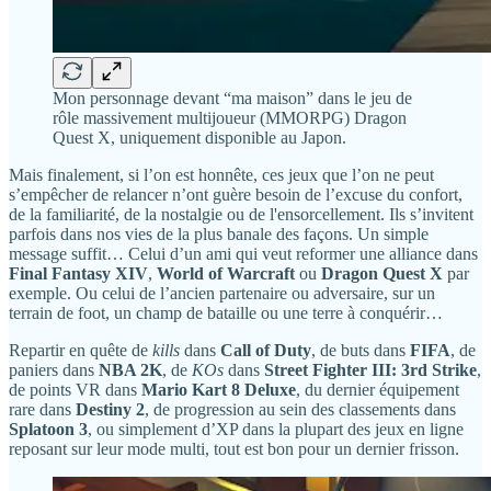
Mon personnage devant “ma maison” dans le jeu de
rôle massivement multijoueur (MMORPG) Dragon
Quest X, uniquement disponible au Japon.
Mais finalement, si l’on est honnête, ces jeux que l’on ne peut
s’empêcher de relancer n’ont guère besoin de l’excuse du confort,
de la familiarité, de la nostalgie ou de l'ensorcellement. Ils s’invitent
parfois dans nos vies de la plus banale des façons. Un simple
message suffit… Celui d’un ami qui veut reformer une alliance dans
Final Fantasy XIV
,
World of Warcraft
ou
Dragon Quest X
par
exemple. Ou celui de l’ancien partenaire ou adversaire, sur un
terrain de foot, un champ de bataille ou une terre à conquérir…
Repartir en quête de
kills
dans
Call of Duty
, de buts dans
FIFA
, de
paniers dans
NBA 2K
, de
KOs
dans
Street Fighter III: 3rd Strike
,
de points VR dans
Mario Kart 8 Deluxe
, du dernier équipement
rare dans
Destiny 2
, de progression au sein des classements dans
Splatoon 3
, ou simplement d’XP dans la plupart des jeux en ligne
reposant sur leur mode multi, tout est bon pour un dernier frisson.