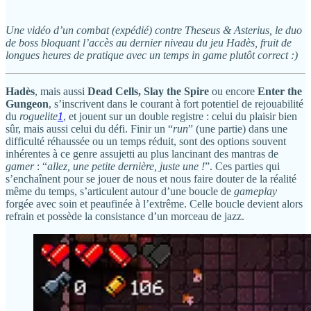
Une vidéo d’un combat (expédié) contre Theseus & Asterius, le duo
de boss bloquant l’accès au dernier niveau du jeu Hadès, fruit de
longues heures de pratique avec un temps in game plutôt correct :)
Hadès
, mais aussi
Dead Cells, Slay the Spire
ou encore
Enter the
Gungeon
, s’inscrivent dans le courant à fort potentiel de rejouabilité
du
roguelite
1
, et jouent sur un double registre : celui du plaisir bien
sûr, mais aussi celui du défi. Finir un “
run
” (une partie) dans une
difficulté réhaussée ou un temps réduit, sont des options souvent
inhérentes à ce genre assujetti au plus lancinant des mantras de
gamer
: “
allez, une petite dernière, juste une !
”. Ces parties qui
s’enchaînent pour se jouer de nous et nous faire douter de la réalité
même du temps, s’articulent autour d’une boucle de
gameplay
forgée avec soin et peaufinée à l’extrême. Celle boucle devient alors
refrain et possède la consistance d’un morceau de jazz.