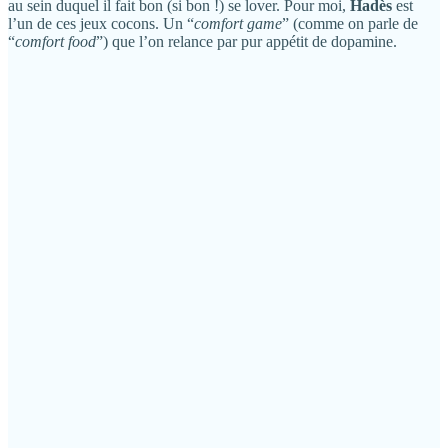
au sein duquel il fait bon (si bon !) se lover. Pour moi,
Hadès
est
l’un de ces jeux cocons. Un “
comfort game
” (comme on parle de
“
comfort food
”) que l’on relance par pur appétit de dopamine.