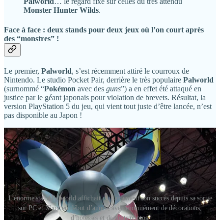
Palworld
… le regard fixé sur celles du très attendu
Monster Hunter Wilds
.
Face à face : deux stands pour deux jeux où l’on court après
des “monstres” !
Le premier,
Palworld
, s’est récemment attiré le courroux de
Nintendo. Le studio Pocket Pair, derrière le très populaire
Palworld
(surnommé “
Pokémon
avec des
guns
”) a en effet été attaqué en
justice par le géant japonais pour violation de brevets. Résultat, la
version PlayStation 5 du jeu, qui vient tout juste d’être lancée, n’est
pas disponible au Japon !
L'énorme stand Palworld affichait gaillardement son succès depuis sa sortie
sur PC et Xbox en début d’année, avec énormément de décorations,
d’hôtesses et de spots photos.