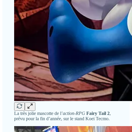
La très jolie mascotte de l’
action-RPG
Fairy Tail 2
,
prévu pour la fin d’année, sur le stand Koei Tecmo.