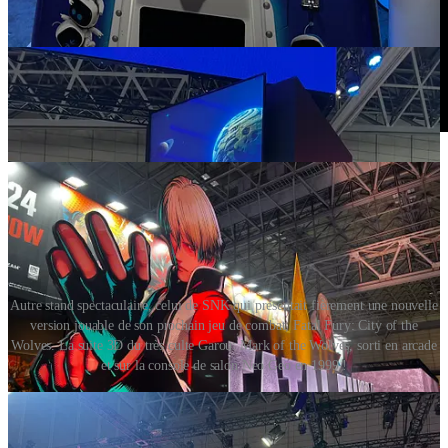
Autre stand spectaculaire, celui de SNK qui présentait fièrement une nouvelle
version jouable de son prochain jeu de combat, Fatal Fury: City of the
Wolves. La suite 3D du très culte Garou: Mark of the Wolves, sorti en arcade
et sur la console de salon Neo Geo en 1999 !