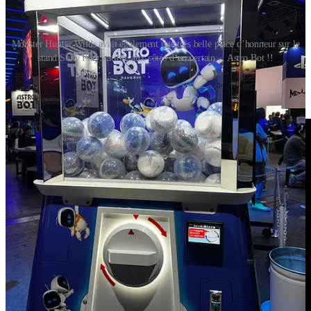
Monster Hunter Wilds avait également une très belle place d’honneur sur le
stand Sony PlayStation, aux côtés d’un certain… Astro Bot !!
Voici d’ailleurs la toute dernière bande-annonce de
Monster
Hunter Wilds
, en japonais pour l’occasion ! 👇