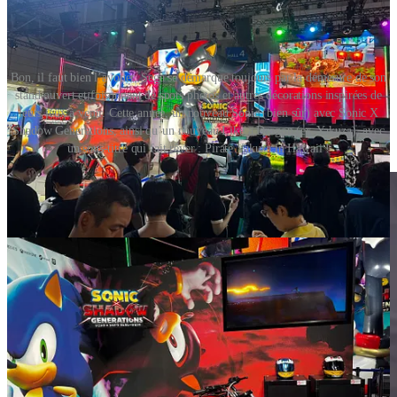
Bon, il faut bien l’avouer, Sega se démarque toujours par la démesure de son
stand ouvert et foisonnant de spots photos et autres décorations inspirées de
leurs jeux à venir. Cette année, un nouveau Sonic (bien sûr) avec Sonic X
Shadow Generations, ainsi qu’un nouveau Like a Dragon (ex-Yakuza), avec
un sous-titre qui fait rêver : Pirate Yakuza in Hawaii !