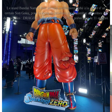
Le stand Bandai Namco était presque entièrement dédié à la gloire d’un
certain Son Goku, pour la sortie du prochain jeu de combat aux arènes 3D
destructibles : DRAGON BALL Sparking! ZERO, prévu pour le 11 octobre.