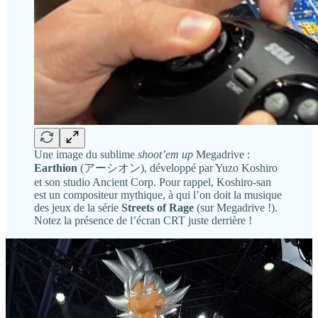
Une image du sublime
shoot’em up
Megadrive :
Earthion
(アーシオン), développé par Yuzo Koshiro
et son studio Ancient Corp. Pour rappel, Koshiro-san
est un compositeur mythique, à qui l’on doit la musique
des jeux de la série
Streets of Rage
(sur Megadrive !).
Notez la présence de l’écran CRT juste derrière !