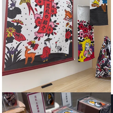
Beholder
, telle que je l’ai découverte sur le réseau social Bluesky !
👇
Merci à toutes et à tous d’écouter le
podcast Pixel Bento
et
d’avoir lu cette newsletter jusqu’au bout ! N’hésitez pas à vous
abonner pour recevoir chaque semaine un article consacré à un
sujet qui me tient à coeur 😉