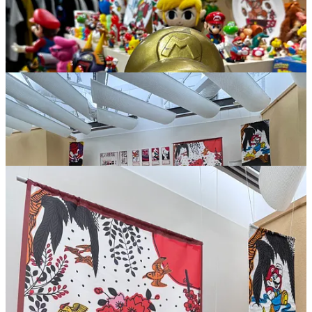
Une série de photos prises par Marc d’un sento (bains publics) situé
à Tokyo, où il a été possible pendant quelques semaines
d’apprendre à jouer aux cartes Hanafuda, fabriquées depuis la nuit
des temps par Nintendo.
👇
Et un petit extrait de la superbe BO électro / funk composée par
Yuzo Koshiro pour la version Mega CD du superbe
Eye of the