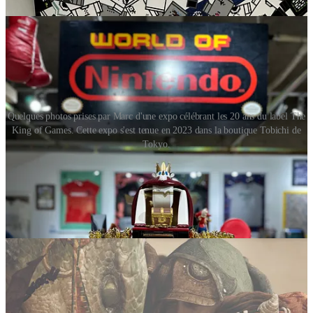
Quelques photos prises par Marc d'une expo célébrant les 20 ans du label The
King of Games. Cette expo s'est tenue en 2023 dans la boutique Tobichi de
Tokyo.
Est-ce que Nicolas va nous parler du tout dernier
Monster
Hunter Wilds
? C’est une vraie question ?!