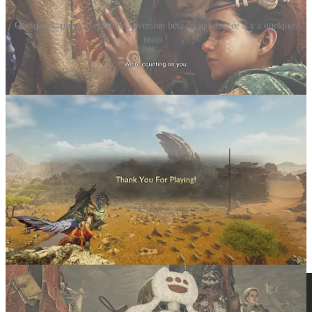
Quelques captures d'écran de la version bêta du jeu, lancée il y a quelques
mois !
Il traque le monstre depuis qu’il vit au Japon. Élevé par les
slimes
de
Dragon Quest
, Nicolas a logiquement développé une affinité
unique pour les “
Mon
”, mais pas les “
Poke
”... Les
MonHan
! Soit
le petit nom japonais donné à la série
Monster Hunter
de Capcom.
Le dernier volet,
Wilds
, a rencontré un énorme succès commercial
lors de sa sortie fin février. Le jeu a ainsi battu tous les records de la
série pour écouler pas moins de
8 millions d’exemplaires
à travers le
monde en l’espace de trois jours ! J’ai dit “tous les records de la
série” ? Ah pardon, c’est “tous les records de TOUTES les séries
Capcom” en fait !
Et pour le fun, voici l’un des spots publicitaires japonais de
Monster
Hunter Wilds
avec l’acteur Yuki Yamada, qui a récemment brillé
face à
un autre monstre géant japonais dans…
Godzilla Minus One
!👇