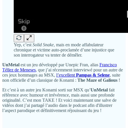
Yep, c’est
Solid Snake
, mais en mode affabulateur
chronique et victime auto-proclamée d’une injustice que
son interrogateur va tenter de démêler.
UnMetal
est un jeu développé par Unepic Fran, alias
Francisco
Téllez de Meneses
, que j’ai récemment interviewé pour un autre de
ces jeux hommages au MSX,
l’excellent
Pampas & Selene
, suite
non officielle d’un classique de Konami :
The Maze of Galious
!
Et c’est à un autre jeu Konami sorti sur MSX qu’
UnMetal
fait
référence avec humour et irrévérence, mais aussi une profonde
originalité. C’est mon TAKE ! Et voici maintenant une salve de
vidéos dont j’ai partagé l’audio dans le podcast afin d'illustrer
l’aspect parodique et définitivement réjouissant du jeu !