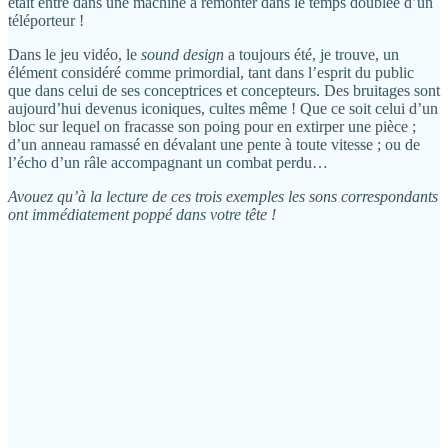
était entré dans une machine à remonter dans le temps doublée d’un
téléporteur !
Dans le jeu vidéo, le
sound design
a toujours été, je trouve, un
élément considéré comme primordial, tant dans l’esprit du public
que dans celui de ses conceptrices et concepteurs. Des bruitages sont
aujourd’hui devenus iconiques, cultes même ! Que ce soit celui d’un
bloc sur lequel on fracasse son poing pour en extirper une pièce ;
d’un anneau ramassé en dévalant une pente à toute vitesse ; ou de
l’écho d’un râle accompagnant un combat perdu…
Avouez qu’à la lecture de ces trois exemples les sons correspondants
ont immédiatement poppé dans votre tête !