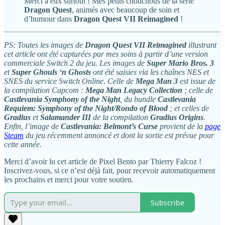
Merci à eux surtout ! Mes petits chouchous de la série
Dragon Quest
, animés avec beaucoup de soin et
d’humour dans
Dragon Quest VII Reimagined
!
PS: Toutes les images de
Dragon Quest VII Reimagined
illustrant
cet article ont été capturées par mes soins à partir d’une version
commerciale Switch 2 du jeu. Les images de
Super Mario Bros. 3
et
Super Ghouls ‘n Ghosts
ont été saisies via les chaînes NES et
SNES du service Switch Online. Celle de
Mega Man 3
est issue de
la compilation Capcom :
Mega Man Legacy Collection
; celle de
Castlevania Symphony of the Night
, du bundle
Castlevania
Requiem: Symphony of the Night/Rondo of Blood
; et celles de
Gradius
et
Salamander III
de la compilation
Gradius Origins
.
Enfin, l’image de
Castlevania: Belmont’s Curse
provient de la
page
Steam
du jeu récemment annoncé et dont la sortie est prévue pour
cette année.
Merci d’avoir lu cet article de Pixel Bento par Thierry Falcoz !
Inscrivez-vous, si ce n’est déjà fait, pour recevoir automatiquement
les prochains et merci pour votre soutien.
Subscribe