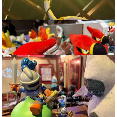
Une petite collection (et un intrus !) de goodies récemment photographiés au
Luida's Bar de Akihabara à Tokyo, et d'autres dans le Pokémon Store de
Ikebukuro et un pop up Store de Shibuya.
En plus d’être le trésor de guerre de nombreux studios japonais, je