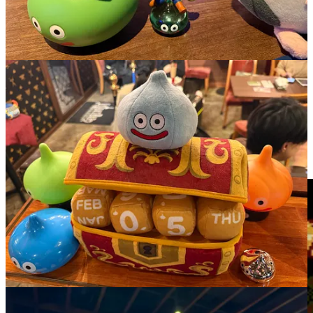
pense sincèrement que les monstres sont l’une des principales
raisons pour lesquelles on aime les grandes séries de RPG, et tout
particulièrement de J-RPG. Mais d’autres types de jeux possèdent
aussi leurs indéboulonnables stars !
Je vais donc conclure cet article avec une série d’images capturées
par mes soins, d’une poignée de monstres emblématiques du jeu
vidéo récemment croisés dans des genres variés.
N’hésitez pas à partager vous aussi vos monstres préférés dans
les commentaires !