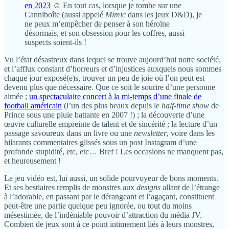
en 2023
☺️ En tout cas, lorsque je tombe sur une
Canniboîte (aussi appelé
Mimic
dans les jeux D&D), je
ne peux m’empêcher de penser à son héroïne
désormais, et son obsession pour les coffres, aussi
suspects soient-ils !
Vu l’état désastreux dans lequel se trouve aujourd’hui notre société,
et l’afflux constant d’horreurs et d’injustices auxquels nous sommes
chaque jour exposé(e)s, trouver un peu de joie où l’on peut est
devenu plus que nécessaire. Que ce soit le sourire d’une personne
aimée ;
un spectaculaire concert à la mi-temps d’une finale de
football américain
(l’un des plus beaux depuis le
half-time show
de
Prince sous une pluie battante en 2007 !) ; la découverte d’une
œuvre culturelle empreinte de talent et de sincérité ; la lecture d’un
passage savoureux dans un livre ou une
newsletter
, voire dans les
hilarants commentaires glissés sous un post Instagram d’une
profonde stupidité, etc, etc… Bref ! Les occasions ne manquent pas,
et heureusement !
Le jeu vidéo est, lui aussi, un solide pourvoyeur de bons moments.
Et ses bestiaires remplis de monstres aux
designs
allant de l’étrange
à l’adorable, en passant par le dérangeant et l’agaçant, constituent
peut-être une partie quelque peu ignorée, ou tout du moins
mésestimée, de l’indéniable pouvoir d’attraction du média JV.
Combien de jeux sont à ce point intimement liés à leurs monstres,