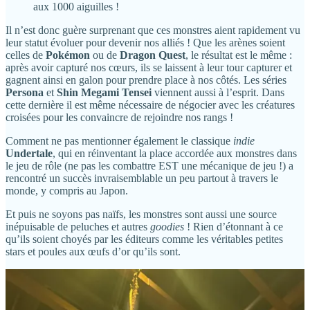
aux 1000 aiguilles !
Il n’est donc guère surprenant que ces monstres aient rapidement vu
leur statut évoluer pour devenir nos alliés ! Que les arènes soient
celles de
Pokémon
ou de
Dragon Quest
, le résultat est le même :
après avoir capturé nos cœurs, ils se laissent à leur tour capturer et
gagnent ainsi en galon pour prendre place à nos côtés. Les séries
Persona
et
Shin Megami Tensei
viennent aussi à l’esprit. Dans
cette dernière il est même nécessaire de négocier avec les créatures
croisées pour les convaincre de rejoindre nos rangs !
Comment ne pas mentionner également le classique
indie
Undertale
, qui en réinventant la place accordée aux monstres dans
le jeu de rôle (ne pas les combattre EST une mécanique de jeu !) a
rencontré un succès invraisemblable un peu partout à travers le
monde, y compris au Japon.
Et puis ne soyons pas naïfs, les monstres sont aussi une source
inépuisable de peluches et autres
goodies
! Rien d’étonnant à ce
qu’ils soient choyés par les éditeurs comme les véritables petites
stars et poules aux œufs d’or qu’ils sont.