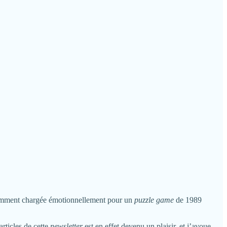
mment chargée émotionnellement pour un
puzzle game
de 1989
articles de cette
newsletter
est en effet devenu un plaisir, et j’avoue