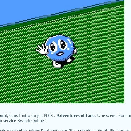
fit, dans l’intro du jeu NES :
Adventures of Lolo
.
Une scène étonna
u service Switch Online !
 me semble aujourd’hui tout ce qu’il y a de plus naturel. Illustrer les 