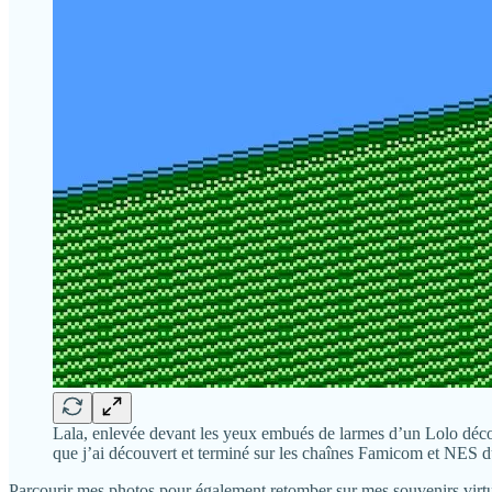
Lala, enlevée devant les yeux embués de larmes d’un Lolo décon
que j’ai découvert et terminé sur les chaînes Famicom et NES d
Parcourir mes photos pour également retomber sur mes souvenirs virtuels