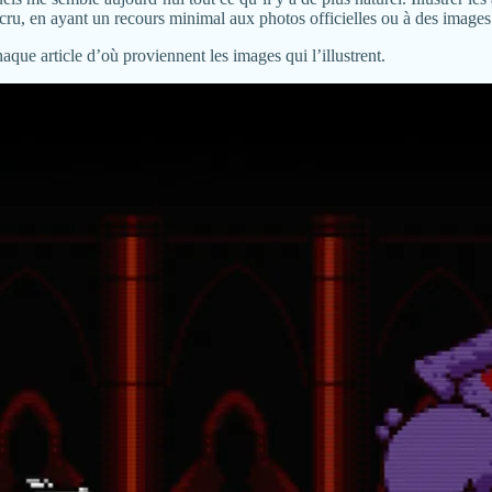
 cru, en ayant un recours minimal aux photos officielles ou à des images 
haque article d’où proviennent les images qui l’illustrent.