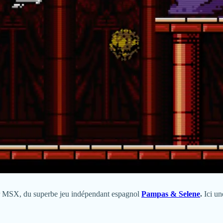
r MSX, du superbe jeu indépendant espagnol
Pampas & Selene
.
Ici un