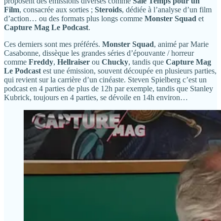
proposent des émissions diverses comme
Sale Temps pour un
Film
, consacrée aux sorties ;
Steroids
, dédiée à l’analyse d’un film
d’action… ou des formats plus longs comme
Monster Squad
et
Capture Mag Le Podcast
.
Ces derniers sont mes préférés.
Monster Squad
, animé par Marie
Casabonne, dissèque les grandes séries d’épouvante / horreur
comme
Freddy
,
Hellraiser
ou
Chucky
, tandis que
Capture Mag
Le Podcast
est une émission, souvent découpée en plusieurs parties,
qui revient sur la carrière d’un cinéaste. Steven Spielberg c’est un
podcast en 4 parties de plus de 12h par exemple, tandis que Stanley
Kubrick, toujours en 4 parties, se dévoile en 14h environ…