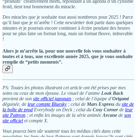
“produits” créativement morts, répondant à un agenda d’un cynisme
froid, tient tout bonnement du miracle.
Des miracles que je souhaite tout aussi nombreux pour 2025 ! Parce
qu’il faut que je m’arrête ! Cette
newsletter
doit partir dans quelques
minutes et je pourrais encore continuer à écrire pendant des heures
pour ne plus faire un format long, mais un format fleuve, imbuvable
!
Alors je m’arrête là, pour une nouvelle fois vous souhaiter à
toutes et à tous, une excellente année 2025, que je vous souhaite
remplie de “petits moments”.
PS: Toutes les photos illustrant cet article ont été prises par mes
soins ou ceux de mon épouse. Le visuel de l’anime
Look Back
provient de son
site officiel japonais
; celui de l’équipe d’
Origami
déguisée, de
leur compte Bluesky
; celui de
Mars Express
du
site de
la boîte de prod
Everybody on Deck ; celui du
Cosy Corner
de
leur
site Patreon
; et enfin les images de la série animée
Arcane
de
son
site officiel
et compte X.
Vous pouvez bien sûr soutenir tous les médias cités dans cette
newsletter, les liens de leur Patreon sont donnés lorsqu’ils sont cités