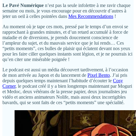
Le Pavé Numérique
n’est pas la seule infolettre à me ravir chaque
semaine ou mois, je vous encourage pour en découvrir d’autres à
jeter un oeil à celles pointées dans
Mes Recommendations
!
Au moment où je tape ces mots, pressé par le temps d’un envoi se
rapprochant à grandes minutes, et d’un retard accumulé à force de
maladie et de diversions, je prends doucement conscience de
l’ampleur du sujet, et du mauvais service que je lui rends… Ces
“petits moments”, ces bulles de plaisir qui éclatent devant nos yeux
pour les faire ciller quelques instants sont légion, et je ne pourrais ici
qu’en citer une misérable poignée !
Le podcast est aussi un média découvert tardivement, à l’occasion
de mon arrivée au Japon et du lancement de
Pixel Bento
. J’ai pris
depuis quelques temps maintenant l’habitude d’écouter le
Cosy
Corner
, le podcast créé il y a bien longtemps maintenant par Moguri
et Medoc, deux vétérans de la presse papier, deux journalistes jeu
vidéo et anciens animateurs Nolife, mais aussi deux incorrigibles
bavards, qui se sont faits de ces “petits moments” une spécialité.