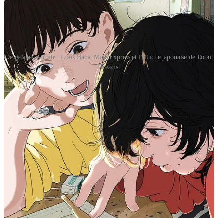
De gauche à droite : Look Back, Mars Express et l'affiche japonaise de Robot
Dreams.
Arcane
, diffusée sur Netflix, est un miracle, un accomplissement
artistique d’une magnitude rare. Si la série animée créée par le studio
français Fortiche et Riot Games pêche parfois par un trop plein
d’ambition scénaristique ne laissant à certains moments clés que peu
de place pour respirer et se développer… Si elle cède par moment à
la “facilité” de séquences “clipesques”… Elle n’en reste pas moins
absolument saisissante.
Arcane
conte de multiples histoires d’amour ; qu’elles soient
charnelles, amicales ou filiales, toutes résonnent avec une justesse
habitée, magnifiée par une animation et une direction artistique qui
laissent pantois, et mettent à l’amende les plus grosses productions
hollywoodiennes actuelles. Cette série, artistiquement, ne se
contente pas de se hisser au niveau des
Spider-Man: Into / Across
the Spider-Verse
, mais vient les challenger avec un aplomb et une
maîtrise qui m’ont laissé pantois.