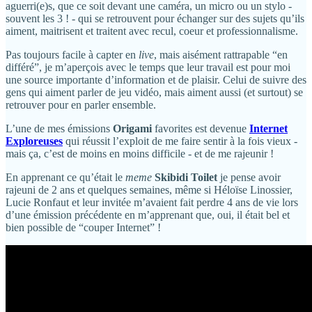
aguerri(e)s, que ce soit devant une caméra, un micro ou un stylo -
souvent les 3 ! - qui se retrouvent pour échanger sur des sujets qu’ils
aiment, maitrisent et traitent avec recul, coeur et professionnalisme.
Pas toujours facile à capter en
live
, mais aisément rattrapable “en
différé”, je m’aperçois avec le temps que leur travail est pour moi
une source importante d’information et de plaisir. Celui de suivre des
gens qui aiment parler de jeu vidéo, mais aiment aussi (et surtout) se
retrouver pour en parler ensemble.
L’une de mes émissions
Origami
favorites est devenue
Internet
Exploreuses
qui réussit l’exploit de me faire sentir à la fois vieux -
mais ça, c’est de moins en moins difficile - et de me rajeunir !
En apprenant ce qu’était le
meme
Skibidi Toilet
je pense avoir
rajeuni de 2 ans et quelques semaines, même si Héloïse Linossier,
Lucie Ronfaut et leur invitée m’avaient fait perdre 4 ans de vie lors
d’une émission précédente en m’apprenant que, oui, il était bel et
bien possible de “couper Internet” !