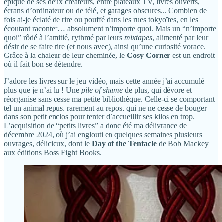
épique de ses deux créateurs, entre plateaux TV, livres ouverts,
écrans d’ordinateur ou de télé, et garages obscures... Combien de
fois ai-je éclaté de rire ou pouffé dans les rues tokyoïtes, en les
écoutant raconter… absolument n’importe quoi. Mais un “n’importe
quoi” rôdé à l’amitié, rythmé par leurs
mixtapes
, alimenté par leur
désir de se faire rire (et nous avec), ainsi qu’une curiosité vorace.
Grâce à la chaleur de leur cheminée, le
Cosy Corner
est un endroit
où il fait bon se détendre.
J’adore les livres sur le jeu vidéo, mais cette année j’ai accumulé
plus que je n’ai lu ! Une
pile of shame
de plus, qui dévore et
réorganise sans cesse ma petite bibliothèque. Celle-ci se comportant
tel un animal repus, rarement au repos, qui ne ne cesse de bouger
dans son petit enclos pour tenter d’accueillir ses kilos en trop.
L’acquisition de “petits livres” a donc été ma délivrance de
décembre 2024, où j’ai englouti en quelques semaines plusieurs
ouvrages, délicieux, dont le
Day of the Tentacle
de Bob Mackey
aux éditions Boss Fight Books.