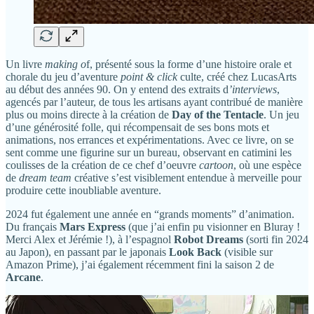
Un livre
making o
f, présenté sous la forme d’une histoire orale et
chorale du jeu d’aventure
point & click
culte, créé chez LucasArts
au début des années 90. On y entend des extraits d
’interviews
,
agencés par l’auteur, de tous les artisans ayant contribué de manière
plus ou moins directe à la création de
Day of the Tentacle
. Un jeu
d’une générosité folle, qui récompensait de ses bons mots et
animations, nos errances et expérimentations. Avec ce livre, on se
sent comme une figurine sur un bureau, observant en catimini les
coulisses de la création de ce chef d’oeuvre
cartoon
, où une espèce
de
dream team
créative s’est visiblement entendue à merveille pour
produire cette inoubliable aventure.
2024 fut également une année en “grands moments” d’animation.
Du français
Mars Express
(que j’ai enfin pu visionner en Bluray !
Merci Alex et Jérémie !), à l’espagnol
Robot Dreams
(sorti fin 2024
au Japon), en passant par le japonais
Look Back
(visible sur
Amazon Prime), j’ai également récemment fini la saison 2 de
Arcane
.