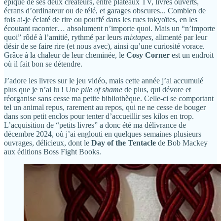
épique de ses deux créateurs, entre plateaux TV, livres ouverts,
écrans d’ordinateur ou de télé, et garages obscures... Combien de
fois ai-je éclaté de rire ou pouffé dans les rues tokyoïtes, en les
écoutant raconter… absolument n’importe quoi. Mais un “n’importe
quoi” rôdé à l’amitié, rythmé par leurs
mixtapes
, alimenté par leur
désir de se faire rire (et nous avec), ainsi qu’une curiosité vorace.
Grâce à la chaleur de leur cheminée, le
Cosy Corner
est un endroit
où il fait bon se détendre.
J’adore les livres sur le jeu vidéo, mais cette année j’ai accumulé
plus que je n’ai lu ! Une
pile of shame
de plus, qui dévore et
réorganise sans cesse ma petite bibliothèque. Celle-ci se comportant
tel un animal repus, rarement au repos, qui ne ne cesse de bouger
dans son petit enclos pour tenter d’accueillir ses kilos en trop.
L’acquisition de “petits livres” a donc été ma délivrance de
décembre 2024, où j’ai englouti en quelques semaines plusieurs
ouvrages, délicieux, dont le
Day of the Tentacle
de Bob Mackey
aux éditions Boss Fight Books.