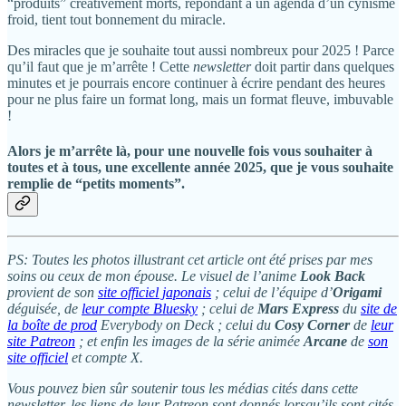
“produits” créativement morts, répondant à un agenda d’un cynisme
froid, tient tout bonnement du miracle.
Des miracles que je souhaite tout aussi nombreux pour 2025 ! Parce
qu’il faut que je m’arrête ! Cette
newsletter
doit partir dans quelques
minutes et je pourrais encore continuer à écrire pendant des heures
pour ne plus faire un format long, mais un format fleuve, imbuvable
!
Alors je m’arrête là, pour une nouvelle fois vous souhaiter à
toutes et à tous, une excellente année 2025, que je vous souhaite
remplie de “petits moments”.
PS: Toutes les photos illustrant cet article ont été prises par mes
soins ou ceux de mon épouse. Le visuel de l’anime
Look Back
provient de son
site officiel japonais
; celui de l’équipe d’
Origami
déguisée, de
leur compte Bluesky
; celui de
Mars Express
du
site de
la boîte de prod
Everybody on Deck ; celui du
Cosy Corner
de
leur
site Patreon
; et enfin les images de la série animée
Arcane
de
son
site officiel
et compte X.
Vous pouvez bien sûr soutenir tous les médias cités dans cette
newsletter, les liens de leur Patreon sont donnés lorsqu’ils sont cités