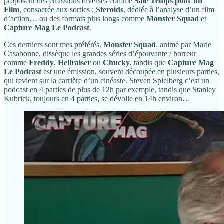
proposent des émissions diverses comme
Sale Temps pour un
Film
, consacrée aux sorties ;
Steroids
, dédiée à l’analyse d’un film
d’action… ou des formats plus longs comme
Monster Squad
et
Capture Mag Le Podcast
.
Ces derniers sont mes préférés.
Monster Squad
, animé par Marie
Casabonne, dissèque les grandes séries d’épouvante / horreur
comme
Freddy
,
Hellraiser
ou
Chucky
, tandis que
Capture Mag
Le Podcast
est une émission, souvent découpée en plusieurs parties,
qui revient sur la carrière d’un cinéaste. Steven Spielberg c’est un
podcast en 4 parties de plus de 12h par exemple, tandis que Stanley
Kubrick, toujours en 4 parties, se dévoile en 14h environ…