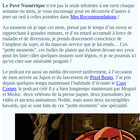
Le Pavé Numérique
n’est pas la seule infolettre à me ravir chaque
semaine ou mois, je vous encourage pour en découvrir d’autres à
jeter un oeil à celles pointées dans
Mes Recommendations
!
Au moment où je tape ces mots, pressé par le temps d’un envoi se
rapprochant à grandes minutes, et d’un retard accumulé à force de
maladie et de diversions, je prends doucement conscience de
l’ampleur du sujet, et du mauvais service que je lui rends… Ces
“petits moments”, ces bulles de plaisir qui éclatent devant nos yeux
pour les faire ciller quelques instants sont légion, et je ne pourrais ici
qu’en citer une misérable poignée !
Le podcast est aussi un média découvert tardivement, à l’occasion
de mon arrivée au Japon et du lancement de
Pixel Bento
. J’ai pris
depuis quelques temps maintenant l’habitude d’écouter le
Cosy
Corner
, le podcast créé il y a bien longtemps maintenant par Moguri
et Medoc, deux vétérans de la presse papier, deux journalistes jeu
vidéo et anciens animateurs Nolife, mais aussi deux incorrigibles
bavards, qui se sont faits de ces “petits moments” une spécialité.