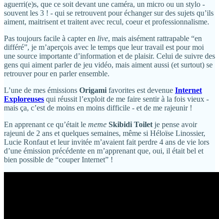
aguerri(e)s, que ce soit devant une caméra, un micro ou un stylo -
souvent les 3 ! - qui se retrouvent pour échanger sur des sujets qu’ils
aiment, maitrisent et traitent avec recul, coeur et professionnalisme.
Pas toujours facile à capter en
live
, mais aisément rattrapable “en
différé”, je m’aperçois avec le temps que leur travail est pour moi
une source importante d’information et de plaisir. Celui de suivre des
gens qui aiment parler de jeu vidéo, mais aiment aussi (et surtout) se
retrouver pour en parler ensemble.
L’une de mes émissions
Origami
favorites est devenue
Internet
Exploreuses
qui réussit l’exploit de me faire sentir à la fois vieux -
mais ça, c’est de moins en moins difficile - et de me rajeunir !
En apprenant ce qu’était le
meme
Skibidi Toilet
je pense avoir
rajeuni de 2 ans et quelques semaines, même si Héloïse Linossier,
Lucie Ronfaut et leur invitée m’avaient fait perdre 4 ans de vie lors
d’une émission précédente en m’apprenant que, oui, il était bel et
bien possible de “couper Internet” !