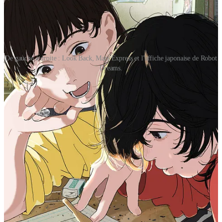
De gauche à droite : Look Back, Mars Express et l'affiche japonaise de Robot
Dreams.
Arcane
, diffusée sur Netflix, est un miracle, un accomplissement
artistique d’une magnitude rare. Si la série animée créée par le studio
français Fortiche et Riot Games pêche parfois par un trop plein
d’ambition scénaristique ne laissant à certains moments clés que peu
de place pour respirer et se développer… Si elle cède par moment à
la “facilité” de séquences “clipesques”… Elle n’en reste pas moins
absolument saisissante.
Arcane
conte de multiples histoires d’amour ; qu’elles soient
charnelles, amicales ou filiales, toutes résonnent avec une justesse
habitée, magnifiée par une animation et une direction artistique qui
laissent pantois, et mettent à l’amende les plus grosses productions
hollywoodiennes actuelles. Cette série, artistiquement, ne se
contente pas de se hisser au niveau des
Spider-Man: Into / Across
the Spider-Verse
, mais vient les challenger avec un aplomb et une
maîtrise qui m’ont laissé pantois.