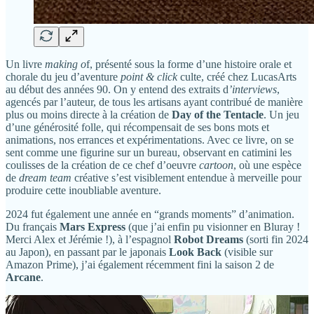
Un livre
making o
f, présenté sous la forme d’une histoire orale et
chorale du jeu d’aventure
point & click
culte, créé chez LucasArts
au début des années 90. On y entend des extraits d
’interviews
,
agencés par l’auteur, de tous les artisans ayant contribué de manière
plus ou moins directe à la création de
Day of the Tentacle
. Un jeu
d’une générosité folle, qui récompensait de ses bons mots et
animations, nos errances et expérimentations. Avec ce livre, on se
sent comme une figurine sur un bureau, observant en catimini les
coulisses de la création de ce chef d’oeuvre
cartoon
, où une espèce
de
dream team
créative s’est visiblement entendue à merveille pour
produire cette inoubliable aventure.
2024 fut également une année en “grands moments” d’animation.
Du français
Mars Express
(que j’ai enfin pu visionner en Bluray !
Merci Alex et Jérémie !), à l’espagnol
Robot Dreams
(sorti fin 2024
au Japon), en passant par le japonais
Look Back
(visible sur
Amazon Prime), j’ai également récemment fini la saison 2 de
Arcane
.