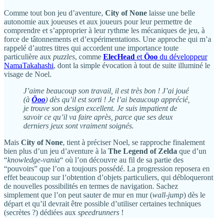
Comme tout bon jeu d’aventure,
City of None
laisse une belle
autonomie aux joueuses et aux joueurs pour leur permettre de
comprendre et s’approprier à leur rythme les mécaniques de jeu, à
force de tâtonnements et d’expérimentations. Une approche qui m’a
rappelé d’autres titres qui accordent une importance toute
particulière aux
puzzles
, comme
ElecHead
et
Öoo
du développeur
NamaTakahashi
, dont la simple évocation à tout de suite illuminé le
visage de Noel.
J’aime beaucoup son travail, il est très bon ! J’ai joué
(à
Öoo
) dès qu’il est sorti ! Je l’ai beaucoup apprécié,
je trouve son design excellent. Je suis impatient de
savoir ce qu’il va faire après, parce que ses deux
derniers jeux sont vraiment soignés.
Mais
City of None
, tient à préciser Noel, se rapproche finalement
bien plus d’un jeu d’aventure à la
The Legend of Zelda
que d’un
“
knowledge-vania
“ où l’on découvre au fil de sa partie des
“pouvoirs” que l’on a toujours possédé. La progression reposera en
effet beaucoup sur l’obtention d’objets particuliers, qui débloqueront
de nouvelles possibilités en termes de navigation. Sachez
simplement que l’on peut sauter de mur en mur (
wall-jump
) dès le
départ et qu’il devrait être possible d’utiliser certaines techniques
(secrètes ?) dédiées aux
speedrunners
!