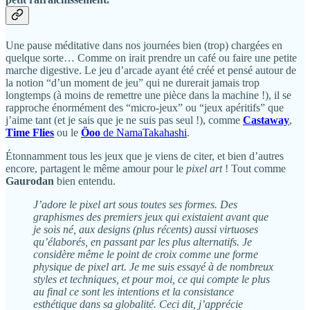
Une pause méditative dans nos journées bien (trop) chargées en
quelque sorte… Comme on irait prendre un café ou faire une petite
marche digestive. Le jeu d’arcade ayant été créé et pensé autour de
la notion “d’un moment de jeu” qui ne durerait jamais trop
longtemps (à moins de remettre une pièce dans la machine !), il se
rapproche énormément des “micro-jeux” ou “jeux apéritifs” que
j’aime tant (et je sais que je ne suis pas seul !), comme
Castaway
,
Time Flies
ou le
Öoo
de NamaTakahashi
.
Étonnamment tous les jeux que je viens de citer, et bien d’autres
encore, partagent le même amour pour le
pixel art
! Tout comme
Gaurodan
bien entendu.
J’adore le pixel art sous toutes ses formes. Des
graphismes des premiers jeux qui existaient avant que
je sois né, aux designs (plus récents) aussi virtuoses
qu’élaborés, en passant par les plus alternatifs. Je
considère même le point de croix comme une forme
physique de pixel art. Je me suis essayé à de nombreux
styles et techniques, et pour moi, ce qui compte le plus
au final ce sont les intentions et la consistance
esthétique dans sa globalité. Ceci dit, j’apprécie