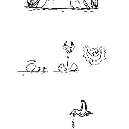
Et alors que les scientifiques s’activent pour tenter de comprendre
son origine, l’oeuf commence à montrer des signes de vie…
Curieusement, c’est à ce moment précis qu’un second oeuf fait son
apparition sur une autre île des Canaries située un plus à l’Est, au
sommet du Mont Tindaya. Mais là, les scientifiques n’ont pas le
temps de l’étudier. L’oeuf éclot pour révéler une espèce d’oiseau
préhistorique géant qui commence à tout détruire sur son chemin.
Et nous sommes aux premières loges de ce vandalisme XXL
puisque ce monstre géant… c’est nous !
Cet oiseau démesuré est un
kaiju
bien sûr, l’un des monstres géants
japonais qui ont rapidement défilés sur les écrans de cinéma suite
à
l’apparition et au succès historique d’un certain
Godzilla
en 1954.
Cet oiseau destructeur, appelé
Gaurodan
, est inspiré par
Rodan
bien sûr ! Vous en avez déjà entendu parler ?
Cet espèce de ptéranodon géant est apparu dans le film éponyme de
1956, avant qu’il ne vienne rejoindre les alliés du
King of Monsters
dans le film de 1964 :
Ghidorah
(nom du célèbre dragon maléfique
à trois têtes et ennemi juré de
Godzilla
).
Quand j’étais petit, la télé locale diffusait les films