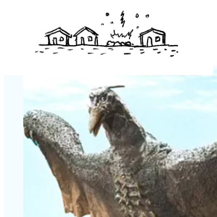
Godzilla
et
Gamera
. À l’époque, les effets spéciaux
avaient l’air mauvais et désuets, mais j’adorais les
thèmes des films : les monstres géants, la montée en
tension, les évacuations, l’incapacité de l’armée à
stopper la menace… Avec le temps, j’ai aussi fini par
apprécier le côté artisanal des effets spéciaux
pratiques, pour finalement devenir un fan du genre.