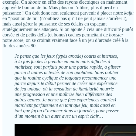
exemple. On
shoote
en effet des rayons électriques en maintenant
appuyé le bouton de tir. Mais plus on l’utilise, plus il perd en
puissance ! On doit donc non seulement parvenir à placer notre
kaiju
en “position de tir” (n’oubliez pas qu’il ne peut jamais s’arrêter !),
mais aussi gérer la puissance de ses éclairs en espaçant
stratégiquement nos attaques. Si on ajoute à cela une difficulté plutôt
corsée et de petits défis (et bonus) cachés permettant de
booster
notre score, on se croirait vraiment face à un jeu d’arcade créé à la
fin des années 80.
Je pense que les jeux (typés arcade) courts et intenses,
à la fois faciles à prendre en main mais difficiles à
maîtriser, sont parfaits pour une partie rapide, à glisser
parmi d’autres activités de son quotidien. Sans oublier
que la routine cyclique de toujours recommencer une
partie depuis le début permet de créer une expérience
de jeu unique, où la sensation de familiarité nourrie
une progression et une maîtrise bien différentes des
autres genres. Je pense que (ces expériences courtes)
marchent parfaitement en tant que jeu, mais aussi en
tant que façon d’avancer dans la journée, pour passer
d’un moment à un autre avec un esprit clair…