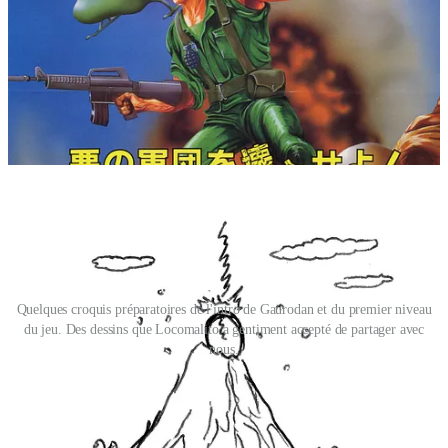
espagnol Abylight.
C’est à travers
Super Hydorah
que j’ai été exposé (bien trop
tardivement à mon goût !) au travail de Locomalito,
dont le site
héberge une grosse quinzaine de jeux téléchargeables…
gratuitement
! Mais on reviendra plus tard sur ce modèle commercial
pour le moins improbable, il est désormais temps de parler du jeu qui
nous intéresse aujourd’hui :
Gaurodan
!
Quelques croquis préparatoires de l'intro de Gaurodan et du premier niveau
du jeu. Des dessins que Locomalito a gentiment accepté de partager avec
nous.
Après un tremblement de terre, un oeuf énorme est découvert à
l’intérieur du Teide, un volcan situé dans les Îles Canaries.