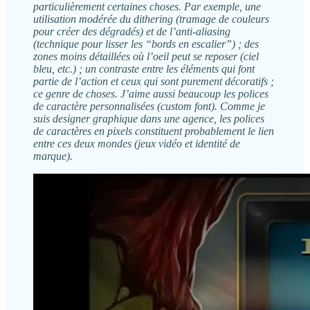
particulièrement certaines choses. Par exemple, une
utilisation modérée du dithering (tramage de couleurs
pour créer des dégradés) et de l’anti-aliasing
(technique pour lisser les “bords en escalier”) ; des
zones moins détaillées où l’oeil peut se reposer (ciel
bleu, etc.) ; un contraste entre les éléments qui font
partie de l’action et ceux qui sont purement décoratifs ;
ce genre de choses. J’aime aussi beaucoup les polices
de caractère personnalisées (custom font). Comme je
suis designer graphique dans une agence, les polices
de caractères en pixels constituent probablement le lien
entre ces deux mondes (jeux vidéo et identité de
marque).