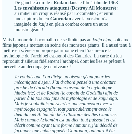
De gauche à droite :
Rodan
dans le film Toho de 1968
Les envahisseurs attaquent
(
Destroy All Monsters
) ;
au milieu un croquis réalisé par Locomalito ; et enfin
une capture du jeu
Gaurodan
avec la version ré-
imaginée du
kaiju
en plein combat contre un autre
monstre géant !
Mais l’amour de Locomalito ne se limite pas au
kaiju eiga
, soit aux
films japonais mettant en scène des monstres géants. Il a aussi tenu à
mettre en scène son propre patrimoine et en l’occurence la
mythologie de l’archipel espagnol des Canaries. La carte du jeu
reproduit d’ailleurs fidèlement l’archipel, dont les îles se prêtent à
merveille au découpage en niveaux !
Je voulais que l’on dirige un oiseau géant pour les
mécaniques du jeu. J’ai d’abord pensé à une créature
proche de Garuda (homme-oiseau de la mythologie
hindouiste) et de Rodan (le copain de Godzilla) afin de
parler à la fois aux fans de mythologie et de kaiju eiga.
Mais je souhaitais aussi créer une connexion avec la
mythologie espagnole, tout particulièrement avec le
dieu du ciel Achamán lié à l’histoire des Îles Canaries.
Mais comme Achamán est un dieu tout puissant et est
décrit comme ayant une forme humaine, j’ai décidé de
façonner une entité appelée Gaurodan, qui aurait été