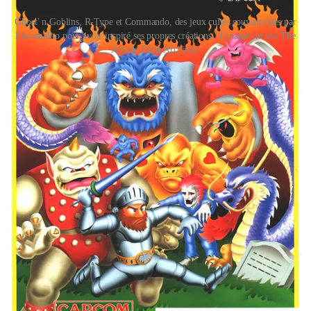
Ghost' n Goblins, R-Type et Commando, des jeux cultes souvent cités par
Locomalito pour avoir inspiré ses propres créations ! (images du site The
Arcade Flyer Archive).
J’ai énormément appris en extrapolant à partir de ce
que j’observais : les limitations en termes de couleurs,
la grille 8x8, les collisions… ce genre de choses. Mais
je n’étais jamais sûr, parce que chaque machine
possédait ses propres spécifications techniques. (...)
Étant enfant je rêvais de créer mes propres jeux, mais
ce rêve s’est évaporé une fois devenu adulte. J’ai
cependant fini par réaliser que le “monde des adultes”
n’était pas ce qu’il était supposé être, et j’ai décidé de
dédier une partie de mon énergie et de mon temps libre
à la création des jeux dont je rêvais étant enfant, juste
pour le fun. En 2007, après un bon paquet de tentatives
infructueuses, j’ai commencé à développer des projets
de taille plus modeste, et en 2008 j’ai sorti mon premier
jeu complet (
8Bit Killer
). Depuis je travaille avec un
ami (le légendaire compositeur Gryzor87) sur une
collection de jeux “classiques” pour micro-ordinateurs.
Parmi ces jeux, outre
8Bit Killer
(un FPS rétro à la
Wolfenstein