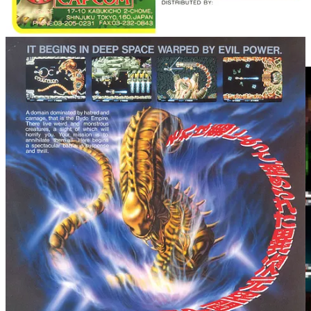
3D
), on trouve
Maldita Castilla EX: Cursed Castilla
(vibrant
hommage à
Ghost ‘n Goblins
) ;
Toxic Tomb
(inspiré par les jeux
d’action / plates-formes de la Sega Master System) ; ou encore le
shoot’em up
Super Hydorah
, sorti en 2017.