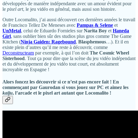
développées de manière indépendante avec un amour évident pour
le
pixel art
, le jeu vidéo en général, mais aussi son histoire.
Outre Locomalito, j’ai aussi découvert ces dernières années le travail
de Francisco Tellez De Meneses avec
Pampas & Selene
et
UnMetal
, celui de Eduardo Fornieles sur
Narita Boy
et
Haneda
Girl
, sans oublier bien sûr des studios plus gros comme The Game
Kitchen (
Ninja Gaiden: Ragebound
,
Blasphemous
…). Et il en
existe plein d’autres qu’il me reste à découvrir, comme
Deconstructeam
par exemple, à qui l’on doit
The Cosmic Wheel
Sisterhood
. Tout ça pour dire que la scène du jeu vidéo indépendant
et du développement de jeu vidéo tout court, est absolument
incroyable en Espagne !
Alors foncez les découvrir si ce n’est pas encore fait ! En
commençant par
Gaurodan
si vous jouez sur PC et aimez les
kaiju
, l’arcade et le pixel art autant que Locomalito !