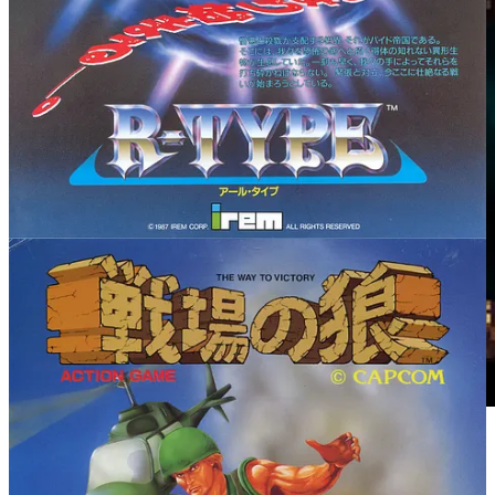
Voici une capture d’écran de la version Switch du très
bon
Super Hydorah
(jouable à deux !) sortie en 2018
en téléchargement, mais aussi en boîte via l’éditeur