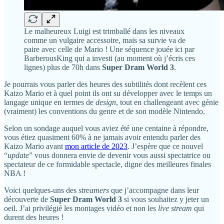
Le malheureux Luigi est trimballé dans les niveaux
comme un vulgaire accessoire, mais sa survie va de
paire avec celle de Mario ! Une séquence jouée ici par
BarberousKing qui a investi (au moment où j’écris ces
lignes) plus de 70h dans
Super Dram World 3
.
Je pourrais vous parler des heures des subtilités dont recèlent ces
Kaizo Mario et à quel point ils ont su développer avec le temps un
langage unique en termes de
design
, tout en challengeant avec génie
(vraiment) les conventions du genre et de son modèle Nintendo.
Selon un sondage auquel vous aviez été une centaine à répondre,
vous étiez quasiment 60% à ne jamais avoir entendu parler des
Kaizo Mario avant
mon article de 2023
. J’espère que ce nouvel
“
update
” vous donnera envie de devenir vous aussi spectatrice ou
spectateur de ce formidable spectacle, digne des meilleures finales
NBA !
Voici quelques-uns des
streamers
que j’accompagne dans leur
découverte de
Super Dram World 3
si vous souhaitez y jeter un
oeil. J’ai privilégié les montages vidéo et non les
live stream
qui
durent des heures !