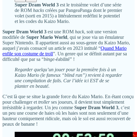
Super Dram World 3
est le troisième volet d’une série
de ROM
hacks
créées par PangeaPanga dont le premier
volet (sorti en 2015) a littéralement redéfini le potentiel
et les codes du Kaizo Mario.
Super Dram World 3
est une ROM
hack
, soit une version
modifiée de
Super Mario World
, qui se joue via un émulateur
Super Nintendo. Il appartient aussi au sous-genre du Kaizo Mario,
auquel j’avais consacré un article en 2023 intitulé “
Quand Mario
enfile son costume de troll
”. Un genre qui se définit autant par sa
difficulté que par sa “
binge
-éabilité” !
Regarder quelqu’un jouer pour la première fois à un
Kaizo Mario (le fameux “blind run”) revient à regarder
une compilation de fails. Car l’idée ici EST de se
planter en beauté.
C’est là que se situe la grande force du Kaizo Mario. En étant conçu
pour challenger et
troller
ses joueurs, il devient tout simplement
irrésistible à regarder. Un jeu comme
Super Dram World 3
, c’est
un peu une course de haies où les haies sont non seulement d’une
hauteur comiquement ridicule, mais où le sol est aussi recouvert de
peaux de banane !