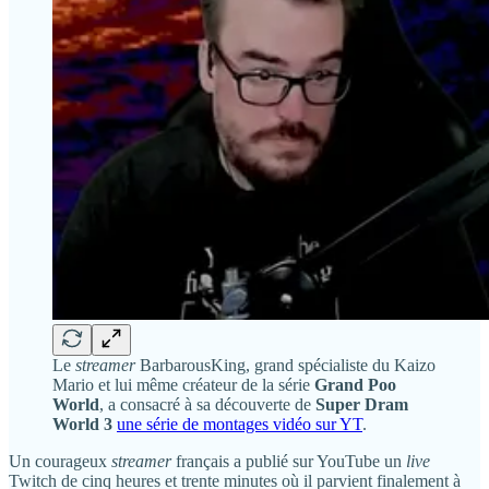
Le
streamer
BarbarousKing, grand spécialiste du Kaizo
Mario et lui même créateur de la série
Grand Poo
World
, a consacré à sa découverte de
Super Dram
World 3
une série de montages vidéo sur YT
.
Un courageux
streamer
français a publié sur YouTube un
live
Twitch de cinq heures et trente minutes où il parvient finalement à