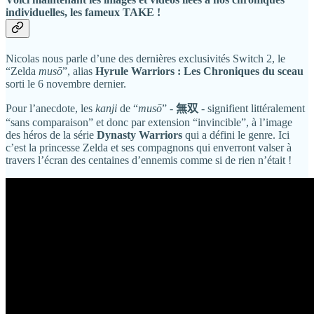
individuelles, les fameux TAKE !
Nicolas nous parle d’une des dernières exclusivités Switch 2, le
“Zelda
musō
”, alias
Hyrule Warriors : Les Chroniques du sceau
sorti le 6 novembre dernier.
Pour l’anecdote, les
kanji
de “
musō
” -
無双
- signifient littéralement
“sans comparaison” et donc par extension “invincible”, à l’image
des héros de la série
Dynasty Warriors
qui a défini le genre. Ici
c’est la princesse Zelda et ses compagnons qui enverront valser à
travers l’écran des centaines d’ennemis comme si de rien n’était !