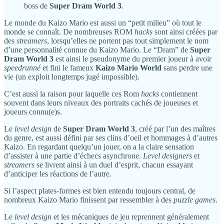
boss de
Super Dram World 3
.
Le monde du Kaizo Mario est aussi un “petit milieu” où tout le
monde se connaît. De nombreuses ROM
hacks
sont ainsi créées par
des
streamers
, lorsqu’elles ne portent pas tout simplement le nom
d’une personnalité connue du Kaizo Mario. Le “Dram” de
Super
Dram World 3
est ainsi le pseudonyme du premier joueur à avoir
speedrunné
et fini le fameux
Kaizo Mario World
sans perdre une
vie (un exploit longtemps jugé impossible).
C’est aussi la raison pour laquelle ces Rom
hacks
contiennent
souvent dans leurs niveaux des portraits cachés de joueuses et
joueurs connu(e)s.
Le
level design
de
Super Dram World 3
, créé par l’un des maîtres
du genre, est aussi défini par ses clins d’oeil et hommages à d’autres
Kaizo. En regardant quelqu’un jouer, on a la claire sensation
d’assister à une partie d’échecs asynchrone.
Level designers
et
streamers
se livrent ainsi à un duel d’esprit, chacun essayant
d’anticiper les réactions de l’autre.
Si l’aspect plates-formes est bien entendu toujours central, de
nombreux Kaizo Mario finissent par ressembler à des
puzzle games
.
Le
level design
et les mécaniques de jeu reprennent généralement