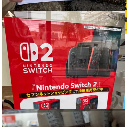
😱
Goodies ? Vous avez dit goodies ?
On termine cette
newsletter
en mode “pigeons” avec des photos
d’une tonne de
goodies
récents, dont ceux de la franchise
Chiikawa
, sur laquelle Nicolas revient pour nous parler en détails
de ce qui est clairement l’un des plus gros phénomènes commercial
du Japon de ces dernières années.