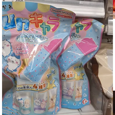
La collection personnelle de Marc ainsi que sa dernière
indigestion !
Un immense merci à toutes et à tous pour avoir lu cette
newsletter jusqu’au bout !
N’hésitez pas à partager vos réactions sur les (nombreux !) sujets
abordés dans le podcast dans les commentaires ci-dessous, on lira
comme d’habitude certains d’entre eux dans le prochain Pixel Bento
!