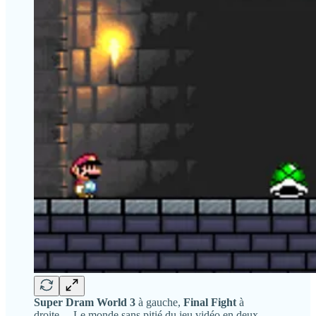
Super Dram World 3
à gauche,
Final Fight
à
droite… Le monde sans pitié du jeu vidéo en deux