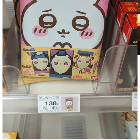
C’est chez moi. Ici je peux TOUT collectionner sans
avoir à me poser des questions de place (enfin…
presque).
PS: Toutes les photos illustrant cet article ont été prises par mes
soins ou par mes amis Marc et Nicolas. Les captures d’écran de
Super Dram World 3
sont tirées de leur
page officielle sur SMW
Central
.
Merci d’avoir lu cet article de Pixel Bento par Thierry Falcoz !
Inscrivez-vous, si ce n’est déjà fait, pour recevoir automatiquement
les prochains et merci pour votre soutien.