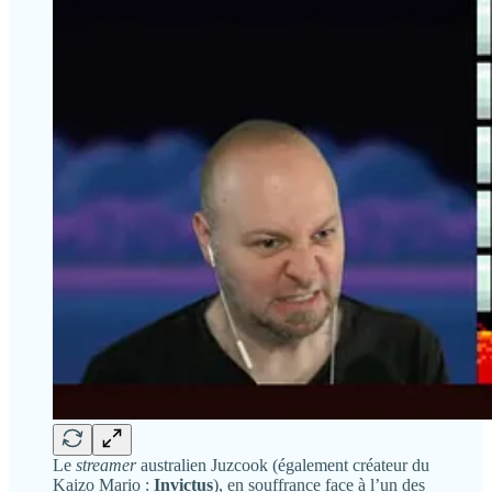
Le
streamer
australien Juzcook (également créateur du
Kaizo Mario :
Invictus
), en souffrance face à l’un des