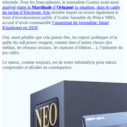
informée. Pour les francophones, le journaliste Gautoz avait aussi
analysé (dans la
Mardinale
d’
Origami
) la situation, dans le cadre
du rachat d’Electronic Arts
derrière lequel on trouve également le
fond d'investissement public d'Arabie Saoudite du Prince MBS,
accusé d’avoir commandité
l’assassinat du journaliste Jamal
Khashoggi en 2018
.
Oui, aussi pénible que cela puisse être, les enjeux politiques et la
quête du
soft power
rongent, comme bien d’autres choses (les
médias, les réseaux sociaux, les maisons d’édition…), l’industrie du
jeu vidéo.
Le mieux, comme toujours, est de rester informé(e)s pour mieux
comprendre et décider en conséquence.