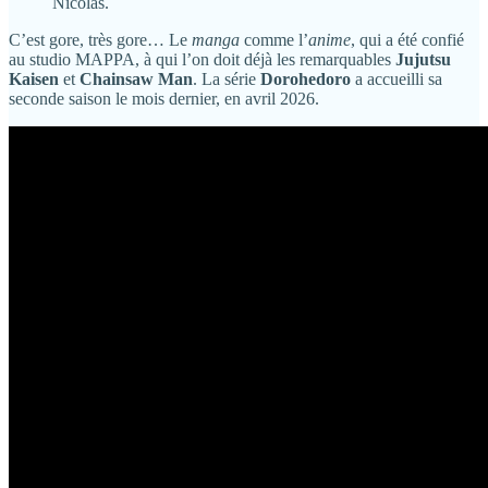
Nicolas.
C’est gore, très gore… Le
manga
comme l’
anime
, qui a été confié
au studio MAPPA, à qui l’on doit déjà les remarquables
Jujutsu
Kaisen
et
Chainsaw Man
. La série
Dorohedoro
a accueilli sa
seconde saison le mois dernier, en avril 2026.