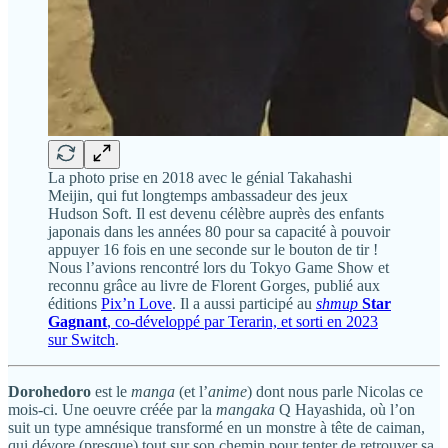
La photo prise en 2018 avec le génial Takahashi
Meijin, qui fut longtemps ambassadeur des jeux
Hudson Soft. Il est devenu célèbre auprès des enfants
japonais dans les années 80 pour sa capacité à pouvoir
appuyer 16 fois en une seconde sur le bouton de tir !
Nous l’avions rencontré lors du Tokyo Game Show et
reconnu grâce au livre de Florent Gorges, publié aux
éditions
Pix’n Love
. Il a aussi participé au
shmup
Star
Gagnant
, co-développé par Terarin, et sorti en 2023
sur Switch
.
Dorohedoro
est le
manga
(et l’
anime
) dont nous parle Nicolas ce
mois-ci. Une oeuvre créée par la
mangaka
Q Hayashida, où l’on
suit un type amnésique transformé en un monstre à tête de caiman,
qui dévore (presque) tout sur son chemin pour tenter de retrouver sa