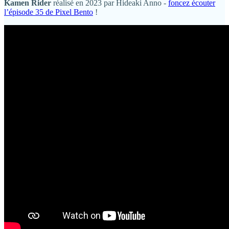
Kamen Rider
réalisé en 2023 par Hideaki Anno -
foncez écouter
l’épisode 35 de Pixel Bento
!