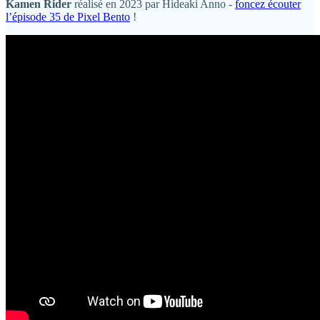
Kamen Rider
réalisé en 2023 par Hideaki Anno -
foncez écouter
l’épisode 35 de Pixel Bento
!