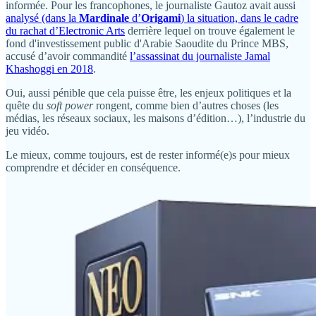
informée. Pour les francophones, le journaliste Gautoz avait aussi
analysé (dans la
Mardinale
d’
Origami
) la situation, dans le cadre
du rachat d’Electronic Arts
derrière lequel on trouve également le
fond d'investissement public d'Arabie Saoudite du Prince MBS,
accusé d’avoir commandité
l’assassinat du journaliste Jamal
Khashoggi en 2018
.
Oui, aussi pénible que cela puisse être, les enjeux politiques et la
quête du
soft power
rongent, comme bien d’autres choses (les
médias, les réseaux sociaux, les maisons d’édition…), l’industrie du
jeu vidéo.
Le mieux, comme toujours, est de rester informé(e)s pour mieux
comprendre et décider en conséquence.