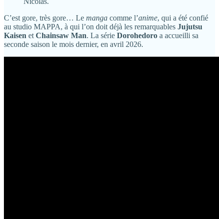
Nicolas.
C’est gore, très gore… Le
manga
comme l’
anime
, qui a été confié
au studio MAPPA, à qui l’on doit déjà les remarquables
Jujutsu
Kaisen
et
Chainsaw Man
. La série
Dorohedoro
a accueilli sa
seconde saison le mois dernier, en avril 2026.