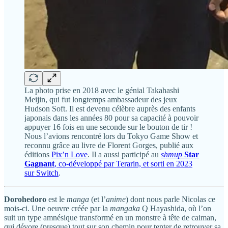
La photo prise en 2018 avec le génial Takahashi
Meijin, qui fut longtemps ambassadeur des jeux
Hudson Soft. Il est devenu célèbre auprès des enfants
japonais dans les années 80 pour sa capacité à pouvoir
appuyer 16 fois en une seconde sur le bouton de tir !
Nous l’avions rencontré lors du Tokyo Game Show et
reconnu grâce au livre de Florent Gorges, publié aux
éditions
Pix’n Love
. Il a aussi participé au
shmup
Star
Gagnant
, co-développé par Terarin, et sorti en 2023
sur Switch
.
Dorohedoro
est le
manga
(et l’
anime
) dont nous parle Nicolas ce
mois-ci. Une oeuvre créée par la
mangaka
Q Hayashida, où l’on
suit un type amnésique transformé en un monstre à tête de caiman,
qui dévore (presque) tout sur son chemin pour tenter de retrouver sa