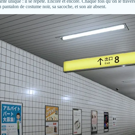
larité unique : il se répète. Encore et encore. Chaque fois qu’on le tra
 pantalon de costume noir, sa sacoche, et son air absent.