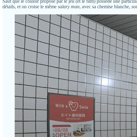
Sauf que le couloir proposé par le jeu (et le film) possède une particu
détails, et on croise le même
salary man
, avec sa chemise blanche, son