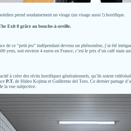
otidien prend soudainement un virage (un visage aussi !) horrifique.
The Exit 8
grâce au bouche-à-oreille.
nce de ce “petit jeu” indépendant devenu un phénomène, j’ai été intrigu
500 yens, soit environ 4 euros en France, c’est le prix d’un café mais aus
acité à créer des récits horrifiques générationnels, qu’ils soient vidéol
nce
P.T.
de Hideo Kojima et Guillermo del Toro. Ce dernier partage d
de la vue subjective.