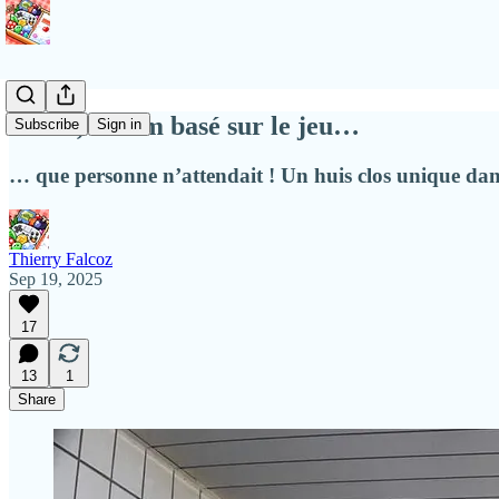
Exit 8, le film basé sur le jeu…
Subscribe
Sign in
… que personne n’attendait ! Un huis clos unique dans
Thierry Falcoz
Sep 19, 2025
17
13
1
Share