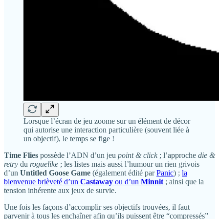
Lorsque l’écran de jeu zoome sur un élément de décor
qui autorise une interaction particulière (souvent liée à
un objectif), le temps se fige !
Time Flies
possède l’ADN d’un jeu
point & click
; l’approche
die &
retry
du
roguelike
; les listes mais aussi l’humour un rien grivois
d’un
Untitled Goose Game
(également édité par
Panic
) ;
la
bienvenue brièveté d’un
Castaway
ou d’un
Minnit
; ainsi que la
tension inhérente aux jeux de survie.
Une fois les façons d’accomplir ses objectifs trouvées, il faut
parvenir à tous les enchaîner afin qu’ils puissent être “compressés”